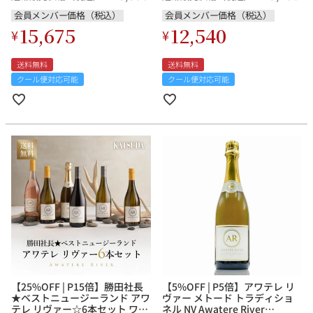
会員メンバー価格（税込）
会員メンバー価格（税込）
15,675
12,540
¥
¥
送料無料
送料無料
クール便対応可能
クール便対応可能
【25%OFF | P15倍】勝田社長
【5%OFF | P5倍】アワテレ リ
★ベストニュージーランド アワ
ヴァー メトード トラディショ
テレ リヴァー☆6本セット ワイ
ネル NV Awatere River