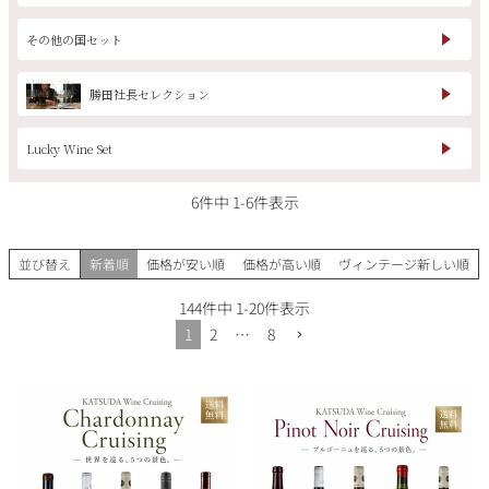
その他の国セット
銘柄から探す
勝田社長セレクション
Lucky Wine Set
生産地から探す
6
件中
1
-
6
件表示
種類で探す
フランス
ブルゴーニュ
並び替え
新着順
価格が安い順
価格が高い順
ヴィンテージ新しい順
価格帯から探す
ルロワ
DRC
赤ワイン
白ワイン
ボルドー
シャンパーニュ
144
件中
1
-
20
件表示
1
2
…
8
〜9,999円
10,000円〜39,999円
お得な情報を受け取る
スパークリング
ロゼワイン
ローヌ
その他
40,000円〜79,999円
80,000円〜99,999円
メルマガ
LINE
ワインセット
100,000円〜199,999円
アメリカ
カリフォルニア
ラフィット
ペトリュス
200,000円〜499,999円
500,000円〜
お問い合わせ