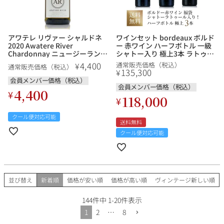
アワテレ リヴァー シャルドネ
ワインセット bordeaux ボルド
2020 Awatere River
ー 赤ワイン ハーフボトル 一級
Chardonnay ニュージーランド
シャトー入り 極上3本 ラトゥー
白ワイン
ル、レオヴィル ラスカーズ、ラ
4,400
¥
通常販売価格（税込）
通常販売価格（税込）
ンシュ バージュ 福袋 送料無料
135,300
¥
会員メンバー価格（税込）
会員メンバー価格（税込）
4,400
¥
118,000
¥
クール便対応可能
送料無料
クール便対応可能
並び替え
新着順
価格が安い順
価格が高い順
ヴィンテージ新しい順
144
件中
1
-
20
件表示
1
2
…
8