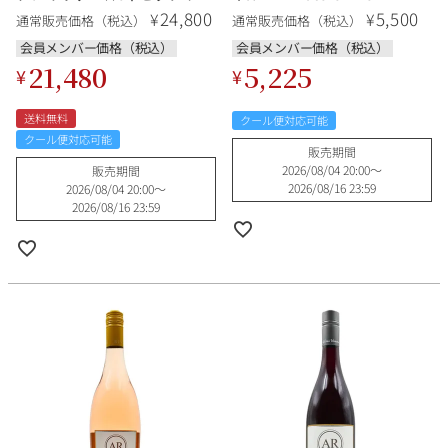
ンセット《白ワイン×3・赤ワ
Methode Traditionnelle ニュ
24,800
5,500
¥
¥
通常販売価格（税込）
通常販売価格（税込）
イン1・ロゼワイン1・スパーク
ージーランド スパークリングワ
リング1》お試しスペシャル特
イン
会員メンバー価格（税込）
会員メンバー価格（税込）
価 送料無料
21,480
5,225
¥
¥
送料無料
クール便対応可能
クール便対応可能
販売期間
2026/08/04 20:00
〜
販売期間
2026/08/16 23:59
2026/08/04 20:00
〜
2026/08/16 23:59