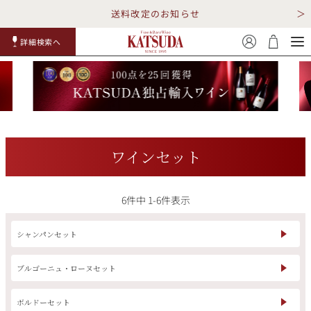
送料改定のお知らせ
詳細検索へ
赤ワイ
白ワイ
スパークリ
ロゼワイ
RP100
詳細検
ン
ン
ング
ン
点
索
ワインセット
6
件中
1
-
6
件表示
TOP
詳細検索する
キャンペーン
勝田商店について
シャンパンセット
ショッピングガイド
ギフトラッピング
ブルゴーニュ・ローヌセット
ボルドーセット