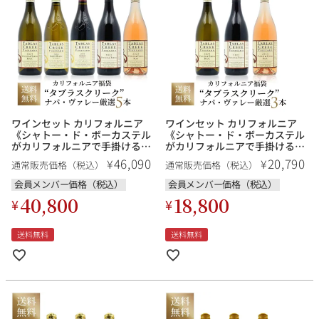
ワインセット カリフォルニア
ワインセット カリフォルニア
《シャトー・ド・ボーカステル
《シャトー・ド・ボーカステル
がカリフォルニアで手掛けるロ
がカリフォルニアで手掛けるロ
ーヌスタイルの先駆者「タブラ
ーヌスタイルの先駆者「タブラ
46,090
20,790
¥
¥
通常販売価格（税込）
通常販売価格（税込）
ス・クリーク」上級キュヴェ入
ス・クリーク」お試し3本セッ
り 厳選5本》福袋 送料無料
ト》福袋 送料無料
会員メンバー価格（税込）
会員メンバー価格（税込）
40,800
18,800
¥
¥
送料無料
送料無料