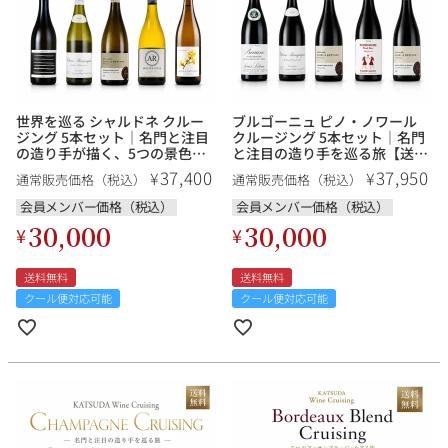
その他
イタリア
ドイツ
ルイ・ロデレール
サロン
世界を巡る シャルドネ クルー
ブルゴーニュ ピノ・ノワール
チリ
その他国
ジング 5本セット｜名門と注目
クルージング 5本セット｜名門
の造り手が描く、5つの景色
と注目の造り手を巡る旅【送料
【送料無料】
無料】
37,400
37,950
¥
¥
通常販売価格（税込）
通常販売価格（税込）
会員メンバー価格（税込）
会員メンバー価格（税込）
スクリーミング・
オーパス・ワン
30,000
30,000
¥
¥
イーグル
送料無料
送料無料
クール便対応可能
クール便対応可能