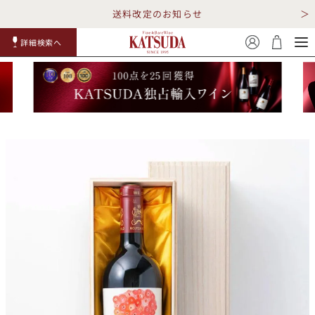
送料改定のお知らせ
詳細検索へ
赤ワイ
白ワイ
スパークリ
ロゼワイ
RP100
詳細検
ン
ン
ング
ン
点
索
TOP
詳細検索する
キャンペーン
勝田商店について
ショッピングガイド
ギフトラッピング