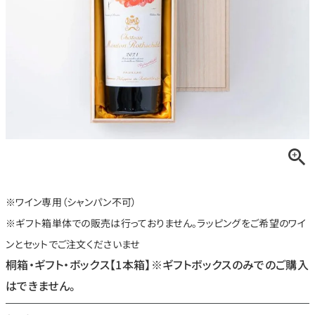
銘柄から探す
生産地から探す
種類で探す
フランス
ブルゴーニュ
価格帯から探す
ルロワ
DRC
赤ワイン
白ワイン
ボルドー
シャンパーニュ
※ワイン専用（シャンパン不可）
〜9,999円
10,000円〜39,999円
お得な情報を受け取る
スパークリング
ロゼワイン
※ギフト箱単体での販売は行っておりません。ラッピングをご希望のワイ
ローヌ
その他
40,000円〜79,999円
80,000円〜99,999円
ンとセットでご注文くださいませ
メルマガ
LINE
ワインセット
100,000円〜199,999円
桐箱・ギフト・ボックス【1本箱】※ギフトボックスのみでのご購入
アメリカ
カリフォルニア
ラフィット
ペトリュス
200,000円〜499,999円
はできません。
500,000円〜
お問い合わせ