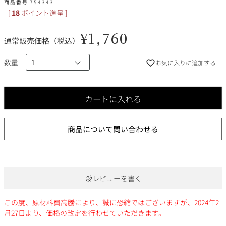
その他
商品番号
754343
[
18
ポイント進呈 ]
¥
1,760
イタリア
ドイツ
通常販売価格（税込）
ルイ・ロデレール
サロン
数量
チリ
その他国
お気に入りに追加する
カートに入れる
スクリーミング・
オーパス・ワン
イーグル
商品について問い合わせる
レビューを書く
この度、原材料費高騰により、誠に恐縮ではございますが、2024年2
月27日より、価格の改定を行わせていただきます。