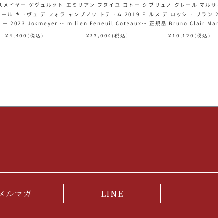
スメイヤー ゲヴュルツト
エミリアン フヌイユ コトー シ
ブリュノ クレール マルサ
ール キュヴェ デ フォラ
ャンプノワ トテュム 2019 E
ルス デ ロッシュ ブラン 2
ー 2023 Josmeyer G
milien Feneuil Coteaux C
正規品 Bruno Clair Ma
ztraminer Cuvee des
hampenois Totum フランス
nay Source des Roche
¥
4,400
(税込)
¥
33,000
(税込)
¥
10,120
(税込)
astries フランス アルザ
白ワイン
anc フランス ブルゴーニ
ス 白ワイン
ワイン
メルマガ
LINE