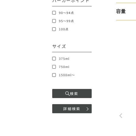
パーカーポイント
容量
90～94点
95～99点
100点
サイズ
375ml
750ml
1500ml～
検索
詳細検索