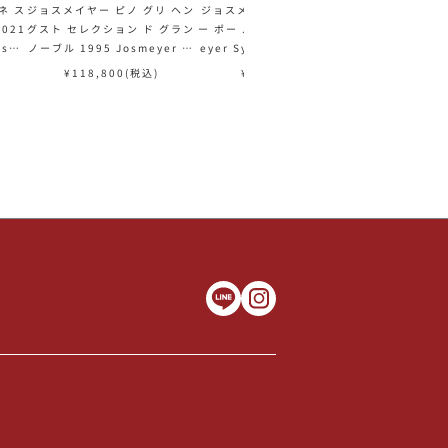
ネ ス
ジョスメイヤー ピノ グリ ヘン
ジョスメイヤー シルヴァーナ
エミリアン フ
021
グスト セレクション ド グラン
ー ポー ルージュ 2024 Josm
ャンプノワ レ 
rsan
ノーブル 1995 Josmeyer Pi
eyer Sylvaner Peau Roug
milien Fene
s Bl
not Gris Hengst Selectio
e フランス アルザス 白ワイン
hampenois 
¥
118,800
(税込)
¥
3,300
(税込)
¥
33,0
ュ 白
n de Grains Nobles フラン
フランス
ス アルザス 甘口ワイン 白ワイ
ン 6本セット