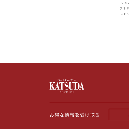
ジョ
ラミネ
ストリ
ewur
Fol
お得な情報を受け取る