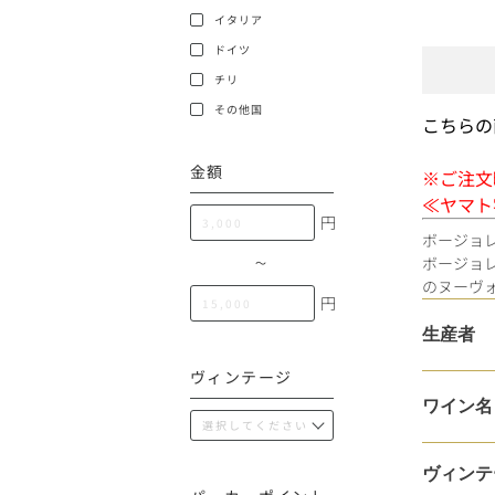
100,000円〜199,99
イタリア
アメリカ
ドイツ
200,000円〜499,99
チリ
500,000円〜
その他
その他国
こちらの
金額
※ご注文
イタリア
≪ヤマト
円
ボージョ
チリ
ボージョ
〜
のヌーヴ
円
生産者
ヴィンテージ
ワイン名
ヴィンテ