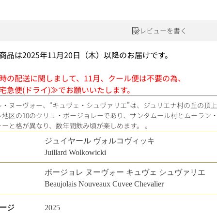
ワインセット
ルロワ
DRC
9円
カリフォルニア
9円
レビューを書く
お問い合わせ
商品は2025年11月20日（木）以降のお届けです。
時の配送に関しまして、11月、クール便は不要の為、
ドイツ
宅急便(ドライ)≫でお願いいたします。
レ・ヌーヴォー、“キュヴェ・シュヴァリエ”は、ジュリエナ村の丘の頂
その他国
レ地区の10のクリュ・ボージョレーであり、サンタムール村とムーラン
ラフィット
ペトリュス
ォーと格が異なり、数年間飲み頃が楽しめます。 。
ジュイヤール ヴォルコヴィッキ
Juillard Wolkowicki
ボージョレ ヌーヴォー キュヴェ シュヴァリエ
Beaujolais Nouveaux Cuvee Chevalier
ージ
2025