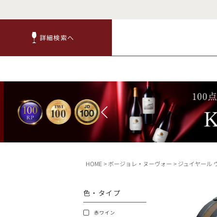
詳細検索へ
詳細検索へ
商品
赤ワ
HOME
ボージョレ・ヌーヴォー
ジュイヤール ヴォルコヴィッキ ボージョレ ヌーヴォー キュヴェ シュヴァリエ 2025 5000ml 5L特製オーク樽入り 
TOP
色・タイプ
キャンペーン
赤ワイン