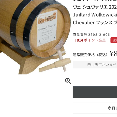
ヴェ シュヴァリエ 202
ギフトラッピング
Juillard Wolkowick
Chevalier フラン
商品番号
2508-2-006
[
814
ポイント進呈 ]
送
¥
通常販売価格（税込）
申し訳ございませ
ブルゴーニュ
赤ワイン
白ワイン
シャンパーニュ
10,000円〜39,999円
スパークリング
ロゼワイン
商品
その他
80,000円〜99,999円
メルマガ
LINE