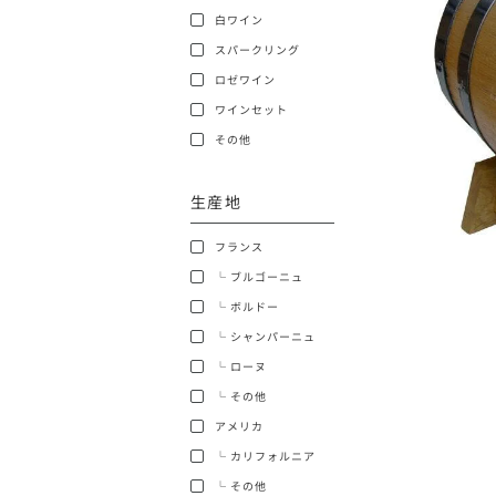
白ワイン
ショッピングガイド
スパークリング
ロゼワイン
ワインセット
その他
生産地
銘柄から探す
フランス
生産地から探す
└ ブルゴーニュ
└ ボルドー
種類で探す
└ シャンパーニュ
フランス
└ ローヌ
価格帯から探す
└ その他
ボルドー
アメリカ
〜9,999円
お得な情報を受け取る
└ カリフォルニア
ローヌ
40,000円〜79,999円
└ その他