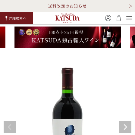
送料改定のお知らせ
詳細検索へ
赤ワイ
白ワイ
スパークリ
ロゼワイ
RP100
詳細検
ン
ン
ング
ン
点
索
TOP
詳細検索する
キャンペーン
勝田商店について
ショッピングガイド
ギフトラッピング