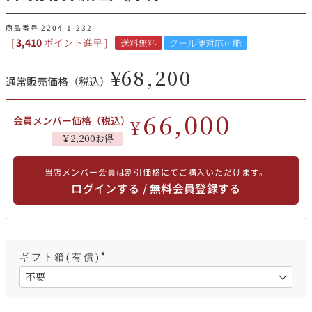
その他
商品番号
2204-1-232
[
3,410
ポイント進呈 ]
送料無料
クール便対応可能
イタリア
ドイツ
ルイ・ロデレール
サロン
¥
68,200
通常販売価格（税込）
チリ
その他国
66,000
会員メンバー価格（税込）
¥
￥2,200お得
スクリーミング・
オーパス・ワン
イーグル
当店メンバー会員は割引価格にてご購入いただけます。
ログインする / 無料会員登録する
ギフト箱(有償)
(
必
須
)