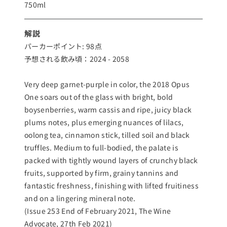
750ml
解説
パーカーポイント: 98点
予想される飲み頃：2024 - 2058
Very deep garnet-purple in color, the 2018 Opus
One soars out of the glass with bright, bold
boysenberries, warm cassis and ripe, juicy black
plums notes, plus emerging nuances of lilacs,
oolong tea, cinnamon stick, tilled soil and black
truffles. Medium to full-bodied, the palate is
packed with tightly wound layers of crunchy black
fruits, supported by firm, grainy tannins and
fantastic freshness, finishing with lifted fruitiness
and on a lingering mineral note.
(Issue 253 End of February 2021, The Wine
Advocate, 27th Feb 2021)