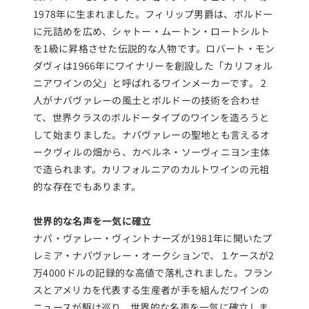
1978年に生まれました。フィリップ男爵は、ボルドー
に元詰めを広め、シャトー・ムートン・ロートシルト
を1級に昇格させた伝説的な人物です。ロバート・モン
ダヴィは1966年にワイナリーを創設した「カリフォル
ニアワインの父」と呼ばれるワインメーカーです。 2
人がナパヴァレーの風土とボルドーの技術を合わせ
て、世界クラスのボルドータイプのワインを造ろうと
して始まりました。ナパヴァレーの聖地とも言えるオ
ークヴィルの畑から、カベルネ・ソーヴィニヨン主体
で造られます。カリフォルニアのカルトワインの元祖
的な存在でもあります。
世界的な名声を一気に確立
ナパ・ヴァレー・ヴィントナーズが1981年に開いたプ
レミア・ナパヴァレー・オークションで、１ケースが2
万4000ドルの記録的な高値で落札されました。フラン
スとアメリカを代表する生産者が手を組んだワインの
ニュースが駆け巡り、世界的な名声を一気に確立しま