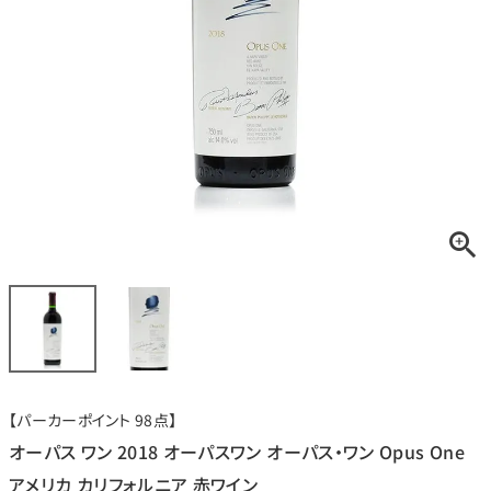
銘柄から探す
生産地から探す
種類で探す
フランス
ブルゴーニュ
価格帯から探す
ルロワ
DRC
赤ワイン
白ワイン
ボルドー
シャンパーニュ
〜9,999円
10,000円〜39,999円
お得な情報を受け取る
スパークリング
ロゼワイン
ローヌ
その他
40,000円〜79,999円
80,000円〜99,999円
メルマガ
LINE
ワインセット
100,000円〜199,999円
【パーカーポイント 98点】
アメリカ
カリフォルニア
ラフィット
ペトリュス
200,000円〜499,999円
オーパス ワン 2018 オーパスワン オーパス・ワン Opus One
500,000円〜
アメリカ カリフォルニア 赤ワイン
お問い合わせ