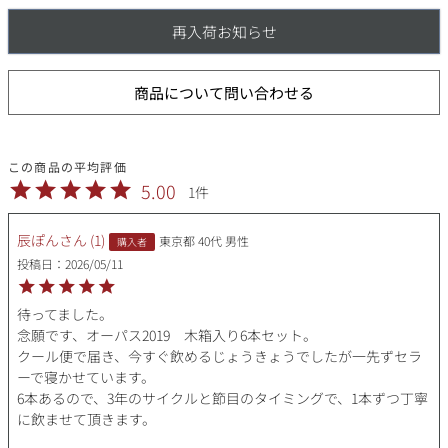
再入荷お知らせ
商品について問い合わせる
5.00
1
辰ぽん
1
東京都
40代
男性
購入者
投稿日
2026/05/11
待ってました。

念願です、オーパス2019　木箱入り6本セット。

クール便で届き、今すぐ飲めるじょうきょうでしたが一先ずセラ
ーで寝かせています。

6本あるので、3年のサイクルと節目のタイミングで、1本ずつ丁寧
に飲ませて頂きます。