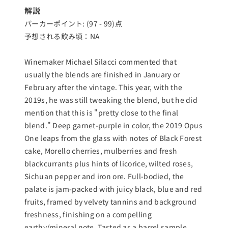
解説
パーカーポイント: (97 - 99)点
予想される飲み頃：NA
Winemaker Michael Silacci commented that
usually the blends are finished in January or
February after the vintage. This year, with the
2019s, he was still tweaking the blend, but he did
mention that this is "pretty close to the final
blend." Deep garnet-purple in color, the 2019 Opus
One leaps from the glass with notes of Black Forest
cake, Morello cherries, mulberries and fresh
blackcurrants plus hints of licorice, wilted roses,
Sichuan pepper and iron ore. Full-bodied, the
palate is jam-packed with juicy black, blue and red
fruits, framed by velvety tannins and background
freshness, finishing on a compelling
earthy/mineral note. Tasted as a barrel sample,