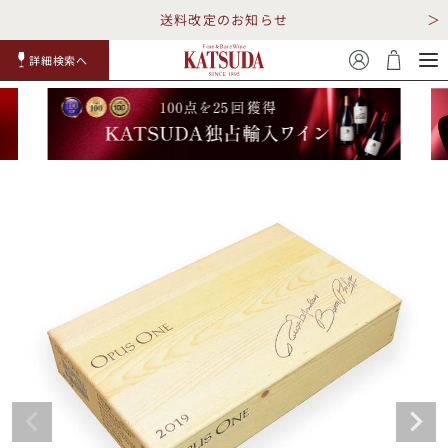
送料改定のお知らせ
詳細検索へ
赤ワイ
白ワイ
スパークリ
ロゼワイ
RP100
詳細検
ン
ン
ング
ン
点
索
TOP
詳細検索する
キャンペーン
勝田商店について
ショッピングガイド
ギフトラッピング