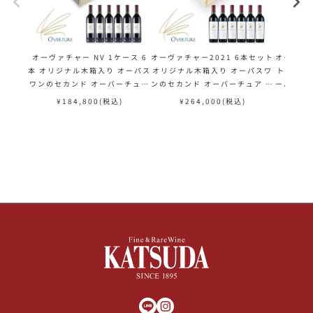
オーヴァチャー NV 1ケース 6
オーヴァチャー2021 6本セット
オーヴァチ
本 オリジナル木箱入り オーパス
オリジナル木箱入り オーパスワ
ト] オ
ワンのセカンド オーバーチュア
ンのセカンド オーバーチュア オ
ーバーチ
オーヴァーチュア Opus One O
ーヴァーチュア Opus One Ov
Opus 
¥
184,800
(税込)
¥
264,000
(税込)
¥
verture アメリカ カリフォル
erture アメリカ カリフォルニ
ル
ニア 赤ワイン
ア 赤ワイン