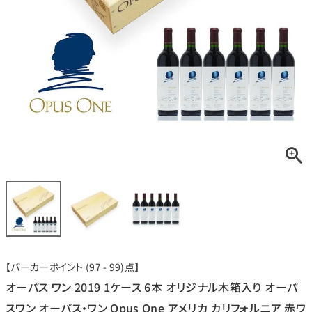
銘柄から探す
生産地から探す
種類で探す
フランス
ブルゴーニュ
価格帯から探す
ルロワ
DRC
赤ワイン
白ワイン
ボルドー
シャンパーニュ
〜9,999円
10,000円〜39,999円
お得な情報を受け取る
スパークリング
ロゼワイン
ローヌ
その他
40,000円〜79,999円
80,000円〜99,999円
メルマガ
LINE
ワインセット
100,000円〜199,999円
【パーカーポイント (97 - 99)点】
アメリカ
カリフォルニア
ラフィット
ペトリュス
200,000円〜499,999円
オーパス ワン 2019 1ケース 6本 オリジナル木箱入り オーパ
500,000円〜
スワン オーパス・ワン Opus One アメリカ カリフォルニア 赤ワ
お問い合わせ