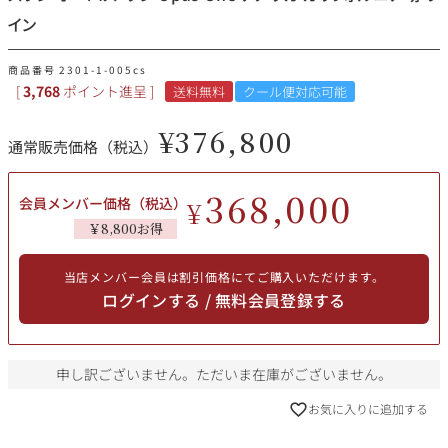
その他
イン
イタリア
ドイツ
商品番号
2301-1-005cs
ルイ・ロデレール
サロン
[
3,768
ポイント進呈 ]
送料無料
クール便対応可能
チリ
その他国
¥
376,800
通常販売価格（税込）
368,000
会員メンバー価格（税込）
¥
スクリーミング・
オーパス・ワン
￥8,800お得
イーグル
当店メンバー会員は割引価格にてご購入いただけます。
ログインする / 無料会員登録する
申し訳ございません。ただいま在庫がございません。
お気に入りに追加する