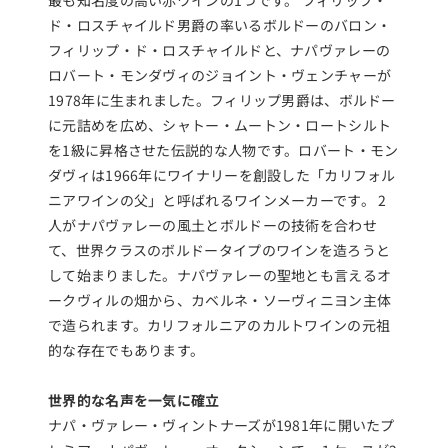
最も知名度の高い赤ワインの1つです。 フィリップ・
ド・ロスチャイルド男爵の率いるボルドーのバロン・
フィリップ・ド・ロスチャイルドと、ナパヴァレーの
ロバート・モンダヴィのジョイント・ヴェンチャーが
1978年に生まれました。フィリップ男爵は、ボルドー
に元詰めを広め、シャトー・ムートン・ロートシルト
を1級に昇格させた伝説的な人物です。ロバート・モン
ダヴィは1966年にワイナリーを創設した「カリフォル
ニアワインの父」と呼ばれるワインメーカーです。 2
人がナパヴァレーの風土とボルドーの技術を合わせ
て、世界クラスのボルドータイプのワインを造ろうと
して始まりました。ナパヴァレーの聖地とも言えるオ
ークヴィルの畑から、カベルネ・ソーヴィニヨン主体
で造られます。カリフォルニアのカルトワインの元祖
的な存在でもあります。
世界的な名声を一気に確立
ナパ・ヴァレー・ヴィントナーズが1981年に開いたプ