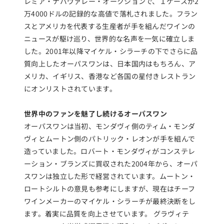
レミア・ナパヴァレー・オークションで、１ケースが2
万4000ドルの記録的な高値で落札されました。フラン
スとアメリカを代表する生産者が手を組んだワインの
ニュースが駆け巡り、世界的な名声を一気に確立しま
した。2001年以降マイケル・シラーチの下でさらに品
質向上したオーパスワンは、日本国内はもちろん、ア
メリカ、イギリス、香港など各国の星付きレストラン
にオンリストされています。
世界中のファンを魅了し続けるオーパスワン
オーパスワンは当初、モンダヴィ側のティム・モンダ
ヴィとムートン側のパトリック・レオンが手を組んで
造っていました。ロバート・モンダヴィがコンステレ
ーション・ブランズに買収された2004年から、オーパ
スワンは独立した形で経営されています。ムートン・
ロートシルトの意見も参考にしますが、現在はチーフ
ワインメーカーのマイケル・シラーチが最終決断をし
ます。着実に品質を向上させています。 グラヴィテ