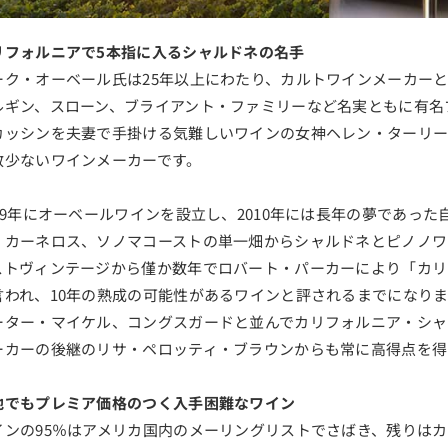
リフォルニアで5本指に入るシャルドネの名手
ーク・オーベール氏は25年以上にわたり、カルトワインメーカー
ルギン、スローン、ブライアント・ファミリーなど名実ともに有名
カッシンを夫妻で手掛ける気難しいワインの女神ヘレン・ターリー
数少ないワインメーカーです。
999年にオーベールワインを設立し、2010年には長年の夢であっ
、カーネロス、ソノマコーストの単一畑からシャルドネとピノノワー
ストヴィンテージから僅か数年でロバート・パーカーにより「カリ
言われ、10年の熟成の可能性があるワインと評されるまでになり
ーター・マイケル、コングスガードと並んでカリフォルニア・シャ
ーカーの後継のリサ・ペロッティ・ブラウンからも常に高得点を得
地でもプレミア価格のつく入手困難なワイン
インの95％はアメリカ国内のメーリングリストでさばき、残りは