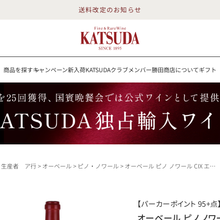
送料改定のお知らせ
商品を探す
キャンペーン
新入荷
KATSUDAクラブメンバー
勝田商店について
ギフト
送料改定のお知らせ
を探す
キャンペーン
新入荷
KATSUDAクラブメンバー
勝田商店について
イン
白ワイン
スパークリング
ロゼワイン
RP100点
生産者 ア行
オーベール
ピノ・ノワール
オーベール ピノ ノワール CIX エステート ヴィンヤード 2021 生産者蔵出し ピノノワール Aubert Pinot Noir CIX Vineyard アメリカ カリフォルニア 赤ワイン
詳細検索する
【パーカーポイント 95+点
勝田商店について
オーベール ピノ ノワー