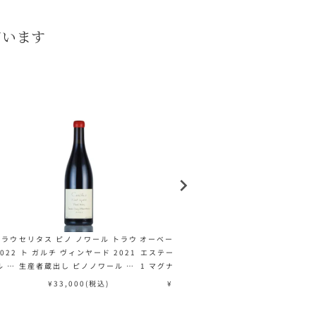
ています
トラウ
セリタス ピノ ノワール トラウ
オーベール ピノ ノワール CIX
オーベール ピノ
022
ト ガルチ ヴィンヤード 2021
エステート ヴィンヤード 202
エステート ヴ
 Ce
生産者蔵出し ピノノワール Ce
1 マグナム 1500ml 生産者蔵
2 マグナム 1
 Gul
ritas Pinot Noir Trout Gul
出し ピノノワール Aubert Pi
出し ピノノワール
¥
33,000
(税込)
¥
88,000
(税込)
¥
110,
 カリフ
ch Vineyard アメリカ カリフ
not Noir CIX Vineyard アメ
not Noir CI
ォルニア 赤ワイン
リカ カリフォルニア 赤ワイン
リカ カリフォ