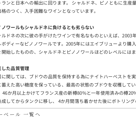
トランと日本への輸出に回ります。 シャルドネ、ピノともに生産
価格のつく、入手困難なワインとなっています。
ノノワールもシャルドネに負けるとも劣らない
ャルドネの次に彼の手がけたワインで有名なものといえば、2003
ルボディーなピノノワールです。2005年にはエイブリューより購
を開始したものの、シャルドネとピノノワールほどのレベルには
底した品質管理
穫に関しては、ブドウの品質を保持する為にナイトハーベストを実
に蓄えた高い糖度を保っている、最高の状態のブドウを収穫してい
、 46か月以上かけてフランス産の新樽80%と一年使用済みの樽20
熟成してからタンクに移し、 4か月間落ち着かせた後にボトリン
ーベール 一覧へ