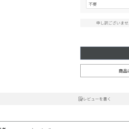
(
ワインセット
必
ルロワ
DRC
9円
須
)
カリフォルニア
9円
申し訳ございませ
お問い合わせ
ドイツ
その他国
商品
ラフィット
ペトリュス
レビューを書く