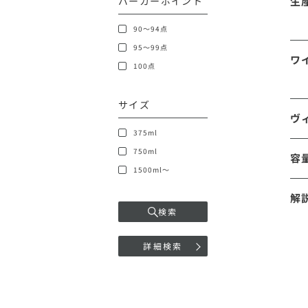
パーカーポイント
生
90～94点
95～99点
ワ
100点
サイズ
ヴ
375ml
750ml
容
1500ml～
解
検索
詳細検索