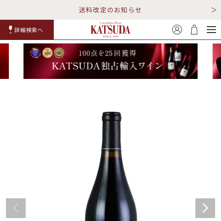
送料改定のお知らせ
詳細検索へ
赤ワイ
白ワイ
スパークリ
ロゼワイ
RP100
詳細検
ン
ン
ング
ン
点
索
TOP
詳細検索する
キャンペーン
勝田商店について
ショッピングガイド
ギフトラッピング