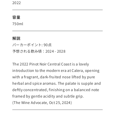
2022
容量
750ml
解説
パーカーポイント: 90点
予想される飲み頃：2024 - 2028
The 2022 Pinot Noir Central Coast is a lovely
introduction to the modern era at Calera, opening
with a fragrant, dark-fruited nose lifted by pure
herbal and spice aromas. The palate is supple and
deftly concentrated, finishing on a balanced note
framed by gentle acidity and subtle grip.
(The Wine Advocate, Oct 25, 2024)