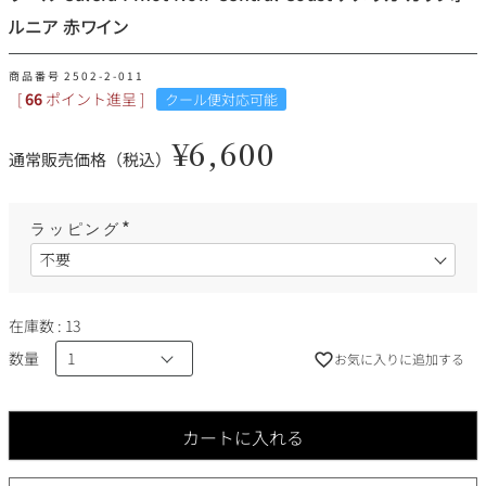
その他
ルニア 赤ワイン
イタリア
ドイツ
商品番号
2502-2-011
ルイ・ロデレール
サロン
[
66
ポイント進呈 ]
クール便対応可能
チリ
その他国
¥
6,600
通常販売価格（税込）
ラッピング
スクリーミング・
オーパス・ワン
(
必
イーグル
須
)
在庫数
13
数量
お気に入りに追加する
カートに入れる