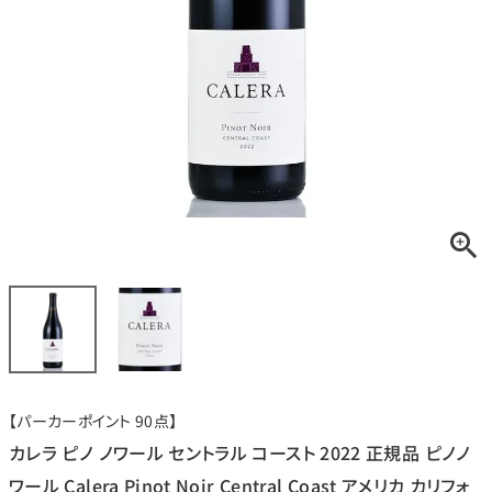
銘柄から探す
生産地から探す
種類で探す
フランス
ブルゴーニュ
価格帯から探す
ルロワ
DRC
赤ワイン
白ワイン
ボルドー
シャンパーニュ
〜9,999円
10,000円〜39,999円
お得な情報を受け取る
スパークリング
ロゼワイン
ローヌ
その他
40,000円〜79,999円
80,000円〜99,999円
メルマガ
LINE
ワインセット
100,000円〜199,999円
【パーカーポイント 90点】
アメリカ
カリフォルニア
ラフィット
ペトリュス
200,000円〜499,999円
カレラ ピノ ノワール セントラル コースト 2022 正規品 ピノノ
500,000円〜
ワール Calera Pinot Noir Central Coast アメリカ カリフォ
お問い合わせ