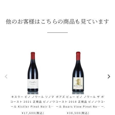
他のお客様はこちらの商品も見ています
キスラー ピノ ノワール ソノマ
ボアズ ビュー ピノ ノワール ザ
ボアズ ビ
コースト 2021 正規品 ピノノワ
コースト 2018 正規品 ピノノワ
コースト 
ール Kistler Pinot Noir Son
ール Boars View Pinot Noir
ール Boar
oma Coast アメリカ カリフォ
The Coast アメリカ カリフォ
The C
¥
17,600
(税込)
¥
38,500
(税込)
¥