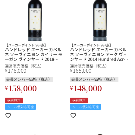
銘柄から探す
生産地から探す
【パーカーポイント 96+点】
【パーカーポイント 98+点】
ハンドレッド エーカー カベル
ハンドレッド エーカー カベル
ネ ソーヴィニヨン カイリー モ
ネ ソーヴィニヨン アーク ヴィ
種類で探す
ーガン ヴィンヤード 2018
ンヤード 2014 Hundred Acre
Hundred Acre Cabernet
Cabernet Sauvignon Ark
フランス
ブルゴーニュ
通常販売価格（税込）
通常販売価格（税込）
Sauvignon Kayli Morgan
Vineyard アメリカ カリフォル
176,000
165,000
¥
¥
Vineyard アメリカ カリフォル
ニア 赤ワイン
価格帯から探す
ニア 赤ワイン
ルロワ
会員メンバー価格（税込）
会員メンバー価格（税込）
DRC
赤ワイン
白ワイン
ボルドー
シャンパーニュ
158,000
148,000
¥
¥
〜9,999円
10,000円〜39,999円
お得な情報を受け取る
スパークリング
ロゼワイン
ローヌ
その他
送料無料
送料無料
40,000円〜79,999円
80,000円〜99,999円
メルマガ
LINE
クール便対応可能
クール便対応可能
ワインセット
100,000円〜199,999円
アメリカ
カリフォルニア
ラフィット
ペトリュス
200,000円〜499,999円
500,000円〜
お問い合わせ