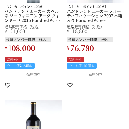
【パーカーポイント 100点】
【パーカーポイント 100点】
ハンドレッド エーカー カベル
ハンドレッド エーカー フォー
ネ ソーヴィニヨン アーク ヴィ
ティフィケーション 2007 木箱
ンヤード 2015 Hundred Acre
入り Hundred Acre
Cabernet Sauvignon Ark
Fortification アメリカ カリフ
通常販売価格（税込）
通常販売価格（税込）
Vineyard アメリカ カリフォル
ォルニア 甘口ワイン 赤ワイン
121,000
118,800
¥
¥
ニア 赤ワイン
会員メンバー価格（税込）
会員メンバー価格（税込）
108,000
76,780
¥
¥
送料無料
送料無料
クール便対応可能
クール便対応可能
在庫切れ
在庫切れ