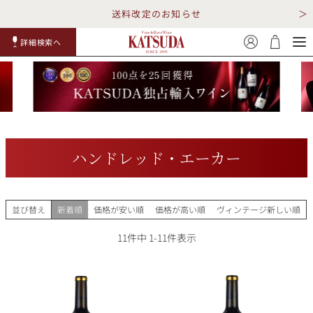
送料改定のお知らせ
詳細検索へ
赤ワイ
白ワイ
スパークリ
ロゼワイ
RP100
詳細検
ン
ン
ング
ン
点
索
ハンドレッド・エーカー
TOP
詳細検索する
並び替え
新着順
価格が安い順
価格が高い順
ヴィンテージ新しい順
キャンペーン
勝田商店について
11
件中
1
-
11
件表示
ショッピングガイド
ギフトラッピング