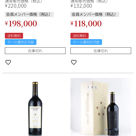
通常販売価格（税込）
通常販売価格（税込）
Sauvignon Few and Far
Sauvignon Kayli Morgan
220,000
132,000
¥
¥
Between アメリカ カリフォル
Vineyard アメリカ カリフォル
ニア 赤ワイン
ニア 赤ワイン
会員メンバー価格（税込）
会員メンバー価格（税込）
198,000
118,000
¥
¥
送料無料
送料無料
クール便対応可能
クール便対応可能
在庫切れ
在庫切れ