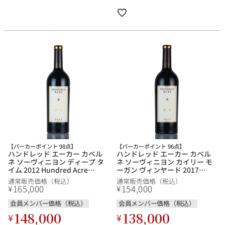
【パーカーポイント 98点】
【パーカーポイント 96点】
ハンドレッド エーカー カベル
ハンドレッド エーカー カベル
ネ ソーヴィニヨン ディープ タ
ネ ソーヴィニヨン カイリー モ
イム 2012 Hundred Acre
ーガン ヴィンヤード 2017
Cabernet Sauvignon Deep
Hundred Acre Cabernet
通常販売価格（税込）
通常販売価格（税込）
Time アメリカ カリフォルニア
Sauvignon Kayli Morgan
165,000
154,000
¥
¥
赤ワイン
Vineyard アメリカ カリフォル
ニア 赤ワイン
会員メンバー価格（税込）
会員メンバー価格（税込）
148,000
138,000
¥
¥