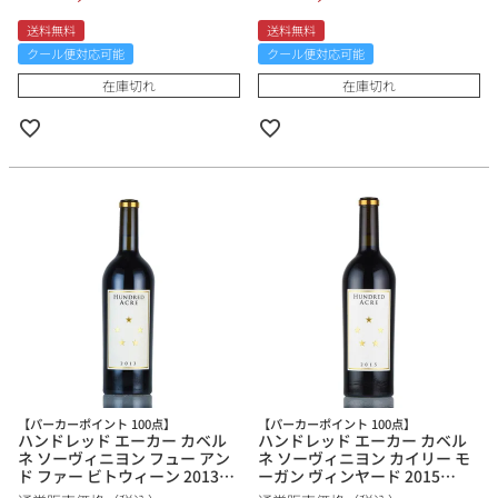
送料無料
送料無料
クール便対応可能
クール便対応可能
在庫切れ
在庫切れ
【パーカーポイント 100点】
【パーカーポイント 100点】
ハンドレッド エーカー カベル
ハンドレッド エーカー カベル
ネ ソーヴィニヨン フュー アン
ネ ソーヴィニヨン カイリー モ
ド ファー ビトウィーン 2013
ーガン ヴィンヤード 2015
Hundred Acre Cabernet
Hundred Acre Cabernet