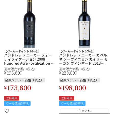
その他
イタリア
ドイツ
ルイ・ロデレール
サロン
チリ
その他国
【パーカーポイント 98+点】
【パーカーポイント 100点】
ハンドレッド エーカー フォー
ハンドレッド エーカー カベル
スクリーミング・
オーパス・ワン
ティフィケーション 2008
ネ ソーヴィニヨン カイリー モ
イーグル
Hundred Acre Fortification ア
ーガン ヴィンヤード 2013
メリカ カリフォルニア 甘口ワ
Hundred Acre Cabernet
通常販売価格（税込）
通常販売価格（税込）
イン 赤ワイン
Sauvignon Kayli Morgan
193,600
220,000
¥
¥
Vineyard アメリカ カリフォル
ニア 赤ワイン
会員メンバー価格（税込）
会員メンバー価格（税込）
173,800
198,000
¥
¥
送料無料
送料無料
クール便対応可能
クール便対応可能
在庫切れ