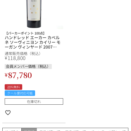
【パーカーポイント 100点】
ハンドレッド エーカー カベル
ネ ソーヴィニヨン カイリー モ
ーガン ヴィンヤード 2007
Hundred Acre Cabernet
通常販売価格（税込）
Sauvignon Kayli Morgan
118,800
¥
Vineyard アメリカ カリフォル
ニア 赤ワイン
会員メンバー価格（税込）
87,780
¥
送料無料
クール便対応可能
在庫切れ