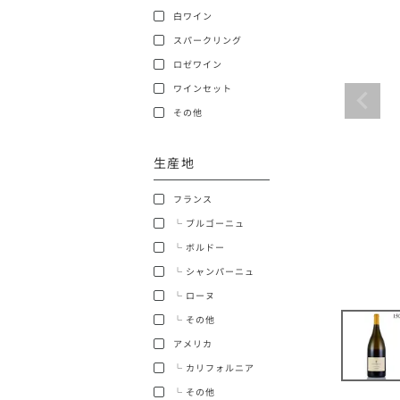
白ワイン
ショッピングガイド
スパークリング
ロゼワイン
ワインセット
その他
生産地
銘柄から探す
フランス
生産地から探す
└ ブルゴーニュ
└ ボルドー
種類で探す
└ シャンパーニュ
フランス
└ ローヌ
価格帯から探す
└ その他
ボルドー
アメリカ
〜9,999円
お得な情報を受け取る
└ カリフォルニア
ローヌ
40,000円〜79,999円
└ その他