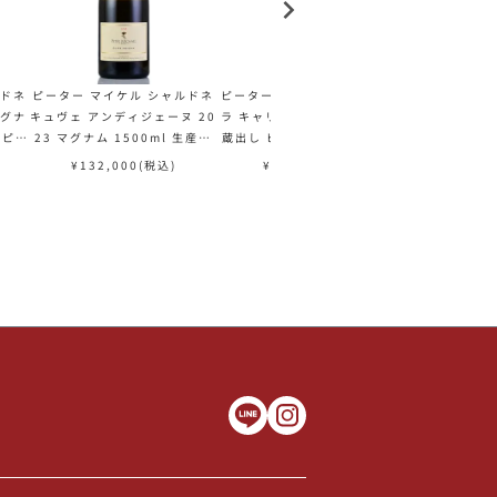
ルドネ
ピーター マイケル シャルドネ
ピーター マイケル シャルドネ
ピーター マイ
マグナ
キュヴェ アンディジェーヌ 20
ラ キャリエール 2024 生産者
キュヴェ アン
 ピー
23 マグナム 1500ml 生産者
蔵出し ピーターマイケル Pet
24 マグナム 
hael
蔵出し ピーターマイケル Pet
er Michael Chardonnay La
蔵出し ピータ
¥
132,000
(税込)
¥
38,500
(税込)
¥
143,
sir
er Michael Chardonnay C
Carriere アメリカ カリフォ
er Michael 
 白ワ
uvee Indigene アメリカ カ
ルニア 白ワイン 新入荷
uvee Indi
リフォルニア 白ワイン
リフォルニア 