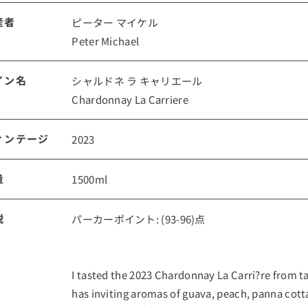
産者
ピーター マイケル
ルイ・ロデレール
サロン
Peter Michael
イン名
シャルドネ ラ キャリエール
Chardonnay La Carriere
ィンテージ
2023
量
1500ml
スクリーミング・
オーパス・ワン
イーグル
説
パーカーポイント: (93-96)点
I tasted the 2023 Chardonnay La Carri?re from tan
has inviting aromas of guava, peach, panna cott