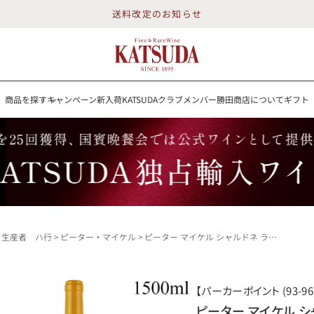
送料改定のお知らせ
商品を探す
キャンペーン
新入荷
KATSUDAクラブメンバー
勝田商店について
ギフト
送料改定のお知らせ
を探す
キャンペーン
新入荷
KATSUDAクラブメンバー
勝田商店について
イン
白ワイン
スパークリング
ロゼワイン
RP100点
生産者 ハ行
ピーター・マイケル
ピーター マイケル シャルドネ ラ キャリエール 2023 マグナム 1500ml 生産者蔵出し ピーターマイケル Peter Michael Chardonnay La Carriere アメリカ カリフォルニア 白ワイン
詳細検索する
【パーカーポイント (93-96
勝田商店について
ピーター マイケル シャ