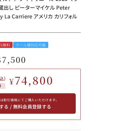
者蔵出し ピーターマイケル Peter
nay La Carriere アメリカ カリフォル
料無料
クール便対応可能
87,500
74,800
込）
¥
得
員は割引価格にてご購入いただけます。
する / 無料会員登録する