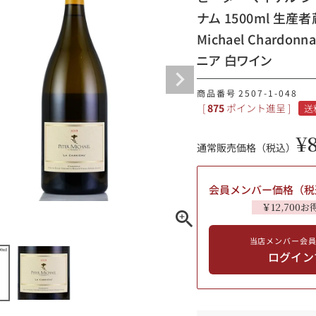
ナム 1500ml 生産
ギフトラッピング
Michael Chardon
ニア 白ワイン
商品番号
2507-1-048
[
875
ポイント進呈 ]
送
¥
通常販売価格（税込）
会員メンバー価格（税
￥12,700お
ブルゴーニュ
当店メンバー会
ログイン
赤ワイン
白ワイン
シャンパーニュ
10,000円〜39,999円
スパークリング
ロゼワイン
その他
80,000円〜99,999円
メルマガ
LINE