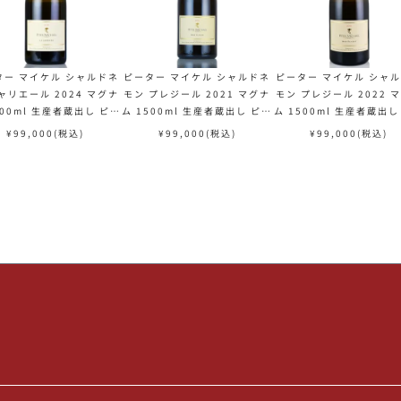
ター マイケル シャルドネ
ピーター マイケル シャルドネ
ピーター マイケル シャ
ャリエール 2024 マグナ
モン プレジール 2021 マグナ
モン プレジール 2022 
500ml 生産者蔵出し ピー
ム 1500ml 生産者蔵出し ピー
ム 1500ml 生産者蔵出し
イケル Peter Michael
ターマイケル Peter Michael
ターマイケル Peter Mic
¥
99,000
(税込)
¥
99,000
(税込)
¥
99,000
(税込)
rdonnay La Carriere
Chardonnay Mon Plaisir
Chardonnay Mon Plai
リカ カリフォルニア 白ワ
アメリカ カリフォルニア 白ワ
アメリカ カリフォルニア
イン 新入荷
イン
イン