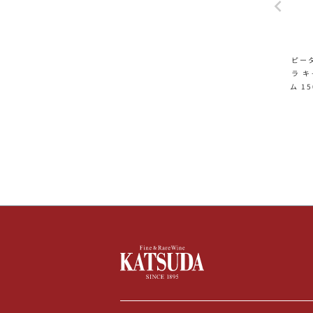
ピー
ラ キ
ム 1
ターマ
Cha
アメ