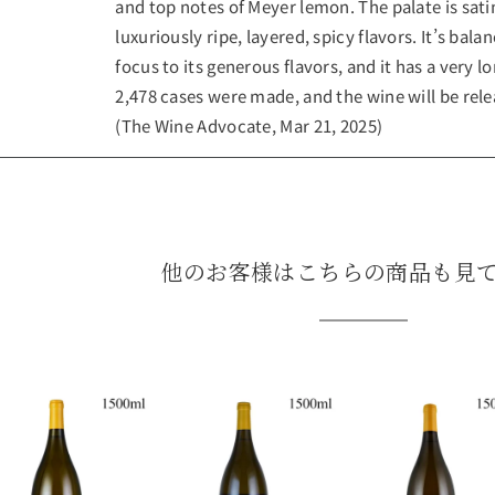
and top notes of Meyer lemon. The palate is sat
luxuriously ripe, layered, spicy flavors. It’s bal
focus to its generous flavors, and it has a very lo
2,478 cases were made, and the wine will be relea
(The Wine Advocate, Mar 21, 2025)
他のお客様はこちらの商品も見