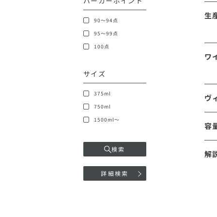
パーカーポイント
生
90～94点
95～99点
100点
ワ
サイズ
375ml
ヴ
750ml
1500ml～
容
検索
解
詳細検索