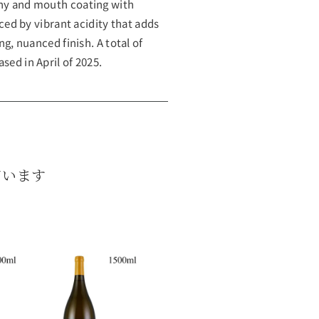
iny and mouth coating with
anced by vibrant acidity that adds
ng, nuanced finish. A total of
sed in April of 2025.
ています