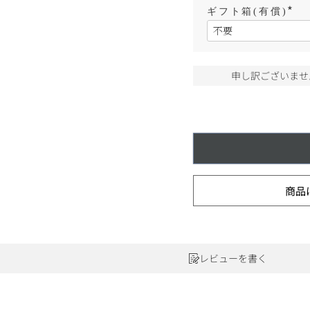
ワインセット
ルロワ
DRC
ギフト箱(有償)
9円
(
必
カリフォルニア
9円
須
)
お問い合わせ
申し訳ございませ
ドイツ
その他国
ラフィット
ペトリュス
商品
レビューを書く