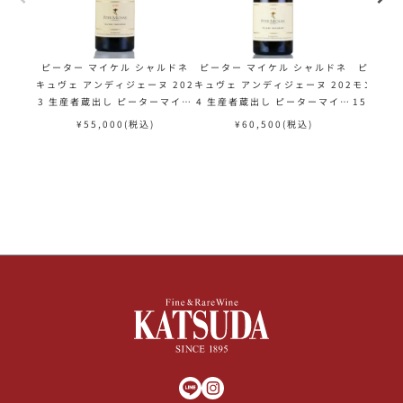
ピーター マイケル シャルドネ
ピーター マイケル シャルドネ
ピーター
キュヴェ アンディジェーヌ 202
キュヴェ アンディジェーヌ 202
モン プレ
3 生産者蔵出し ピーターマイケ
4 生産者蔵出し ピーターマイケ
1500m
ル Peter Michael Chardonn
ル Peter Michael Chardonn
マイケル P
¥
55,000
(税込)
¥
60,500
(税込)
¥
ay Cuvee Indigene アメリカ
ay Cuvee Indigene アメリカ
rdonnay
カリフォルニア 白ワイン
カリフォルニア 白ワイン 新入荷
カ カリ