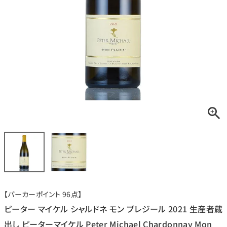
銘柄から探す
生産地から探す
種類で探す
フランス
ブルゴーニュ
価格帯から探す
ルロワ
DRC
赤ワイン
白ワイン
ボルドー
シャンパーニュ
〜9,999円
10,000円〜39,999円
お得な情報を受け取る
スパークリング
ロゼワイン
ローヌ
その他
40,000円〜79,999円
80,000円〜99,999円
メルマガ
LINE
ワインセット
100,000円〜199,999円
【パーカーポイント 96点】
アメリカ
カリフォルニア
ラフィット
ペトリュス
200,000円〜499,999円
ピーター マイケル シャルドネ モン プレジール 2021 生産者蔵
500,000円〜
出し ピーターマイケル Peter Michael Chardonnay Mon
お問い合わせ