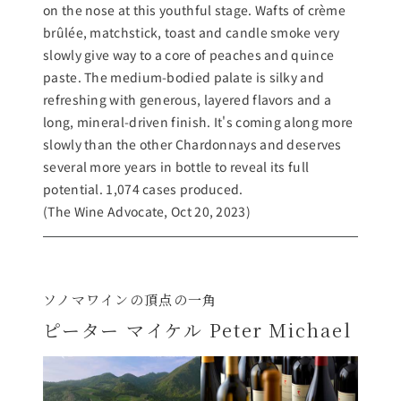
on the nose at this youthful stage. Wafts of crème
brûlée, matchstick, toast and candle smoke very
slowly give way to a core of peaches and quince
paste. The medium-bodied palate is silky and
refreshing with generous, layered flavors and a
long, mineral-driven finish. It's coming along more
slowly than the other Chardonnays and deserves
several more years in bottle to reveal its full
potential. 1,074 cases produced.
(The Wine Advocate, Oct 20, 2023)
ソノマワインの頂点の一角
ピーター マイケル Peter Michael