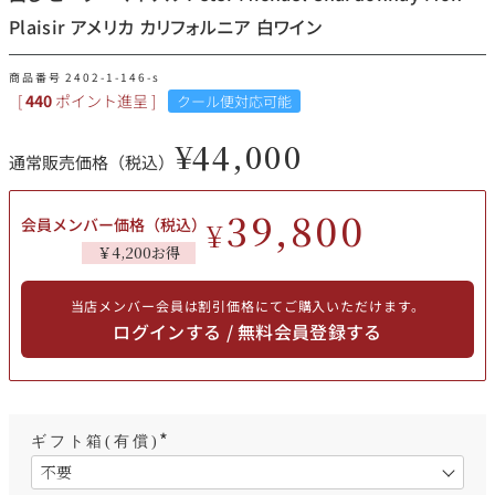
その他
Plaisir アメリカ カリフォルニア 白ワイン
イタリア
ドイツ
商品番号
2402-1-146-s
ルイ・ロデレール
サロン
[
440
ポイント進呈 ]
クール便対応可能
チリ
その他国
¥
44,000
通常販売価格（税込）
39,800
会員メンバー価格（税込）
¥
スクリーミング・
オーパス・ワン
￥4,200お得
イーグル
当店メンバー会員は割引価格にてご購入いただけます。
ログインする / 無料会員登録する
ギフト箱(有償)
(
必
須