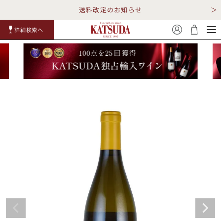
送料改定のお知らせ
詳細検索へ
赤ワイ
白ワイ
スパークリ
ロゼワイ
RP100
詳細検
ン
ン
ング
ン
点
索
TOP
詳細検索する
キャンペーン
勝田商店について
ショッピングガイド
ギフトラッピング