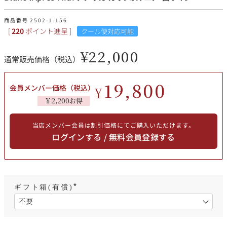
その他
商品番号
2502-1-156
[
220
ポイント進呈 ]
クール便対応可能
イタリア
ドイツ
ルイ・ロデレール
サロン
¥
22,000
通常販売価格（税込）
チリ
その他国
19,800
会員メンバー価格（税込）
¥
￥2,200お得
スクリーミング・
オーパス・ワン
イーグル
当店メンバー会員は割引価格にてご購入いただけます。
ログインする / 無料会員登録する
ギフト箱(有償)
(
必
須
)