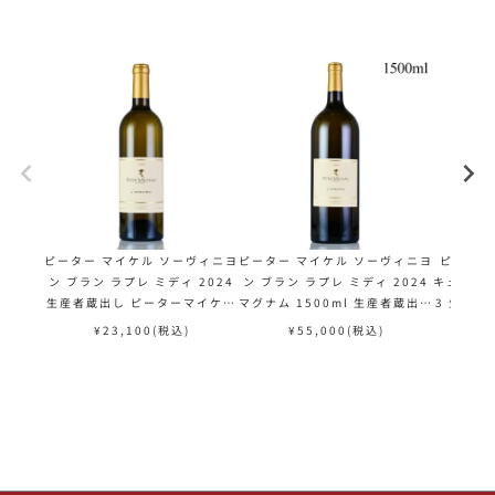
ピーター マイケル ソーヴィニヨ
ピーター マイケル ソーヴィニヨ
ピーター
ン ブラン ラプレ ミディ 2024
ン ブラン ラプレ ミディ 2024
キュヴェ 
生産者蔵出し ピーターマイケル
マグナム 1500ml 生産者蔵出し
3 生産者
Peter Michael Sauvignon B
ピーターマイケル Peter Mich
ル Peter
¥
23,100
(税込)
¥
55,000
(税込)
¥
lanc lApres Midi アメリカ カ
ael Sauvignon Blanc lApre
ay Cuv
リフォルニア 白ワイン
s Midi アメリカ カリフォルニ
カリフ
ア 白ワイン