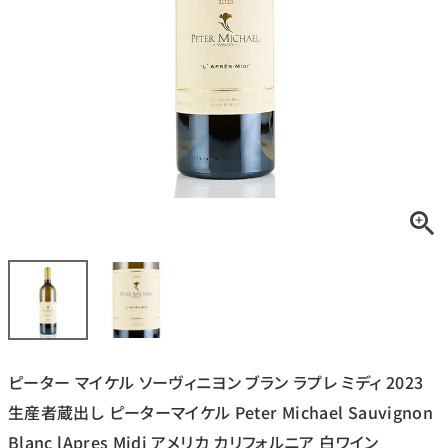
銘柄から探す
生産地から探す
種類で探す
フランス
ブルゴーニュ
価格帯から探す
ルロワ
DRC
赤ワイン
白ワイン
ボルドー
シャンパーニュ
〜9,999円
10,000円〜39,999円
お得な情報を受け取る
スパークリング
ロゼワイン
ローヌ
その他
40,000円〜79,999円
80,000円〜99,999円
メルマガ
LINE
ワインセット
100,000円〜199,999円
ピーター マイケル ソーヴィニヨン ブラン ラプレ ミディ 2023
アメリカ
カリフォルニア
ラフィット
ペトリュス
200,000円〜499,999円
生産者蔵出し ピーターマイケル Peter Michael Sauvignon
500,000円〜
Blanc lApres Midi アメリカ カリフォルニア 白ワイン
お問い合わせ