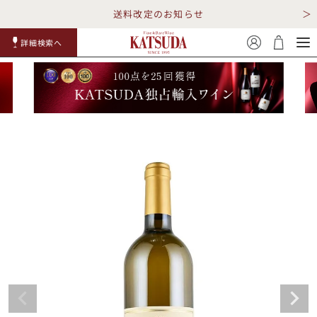
送料改定のお知らせ
詳細検索へ
赤ワイ
白ワイ
スパークリ
ロゼワイ
RP100
詳細検
ン
ン
ング
ン
点
索
TOP
詳細検索する
キャンペーン
勝田商店について
ショッピングガイド
ギフトラッピング