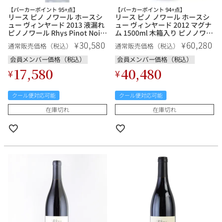
【パーカーポイント 95+点】
【パーカーポイント 94+点】
リース ピノ ノワール ホースシ
リース ピノ ノワール ホースシ
ュー ヴィンヤード 2013 液漏れ
ュー ヴィンヤード 2012 マグナ
ピノノワール Rhys Pinot Noir
ム 1500ml 木箱入り ピノノワー
Horseshoe Vineyard アメリカ
ル Rhys Pinot Noir Horseshoe
30,580
60,280
¥
¥
通常販売価格（税込）
通常販売価格（税込）
カリフォルニア 赤ワイン
Vineyard アメリカ カリフォル
ニア 赤ワイン
会員メンバー価格（税込）
会員メンバー価格（税込）
17,580
40,480
¥
¥
クール便対応可能
クール便対応可能
在庫切れ
在庫切れ