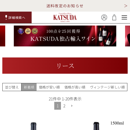
送料改定のお知らせ
詳細検索へ
赤ワイ
白ワイ
スパークリ
ロゼワイ
RP100
詳細検
ン
ン
ング
ン
点
索
リース
TOP
詳細検索する
並び替え
新着順
価格が安い順
価格が高い順
ヴィンテージ新しい順
キャンペーン
勝田商店について
21
件中
1
-
20
件表示
1
2
ショッピングガイド
ギフトラッピング