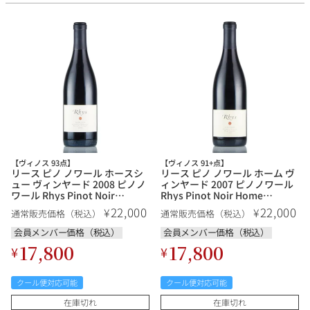
その他
イタリア
ドイツ
ルイ・ロデレール
サロン
チリ
その他国
スクリーミング・
オーパス・ワン
【ヴィノス 93点】
【ヴィノス 91+点】
イーグル
リース ピノ ノワール ホースシ
リース ピノ ノワール ホーム ヴ
ュー ヴィンヤード 2008 ピノノ
ィンヤード 2007 ピノノワール
ワール Rhys Pinot Noir
Rhys Pinot Noir Home
Horseshoe Vineyard アメリカ
Vineyard アメリカ カリフォル
22,000
22,000
¥
¥
通常販売価格（税込）
通常販売価格（税込）
カリフォルニア 赤ワイン
ニア 赤ワイン
会員メンバー価格（税込）
会員メンバー価格（税込）
17,800
17,800
¥
¥
クール便対応可能
クール便対応可能
在庫切れ
在庫切れ