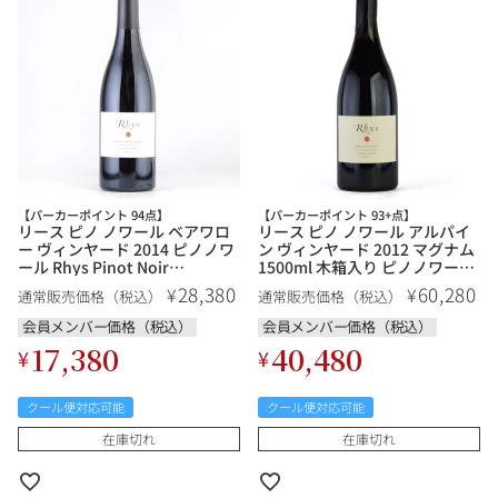
【パーカーポイント 94点】
【パーカーポイント 93+点】
リース ピノ ノワール ベアワロ
リース ピノ ノワール アルパイ
ー ヴィンヤード 2014 ピノノワ
ン ヴィンヤード 2012 マグナム
ール Rhys Pinot Noir
1500ml 木箱入り ピノノワール
Bearwallow Vineyard アメリ
Rhys Pinot Noir Alpine
28,380
60,280
¥
¥
通常販売価格（税込）
通常販売価格（税込）
カ カリフォルニア 赤ワイン
Vineyard アメリカ カリフォル
ニア 赤ワイン
会員メンバー価格（税込）
会員メンバー価格（税込）
17,380
40,480
¥
¥
クール便対応可能
クール便対応可能
在庫切れ
在庫切れ