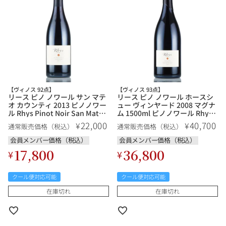
銘柄から探す
生産地から探す
【ヴィノス 92点】
【ヴィノス 93点】
リース ピノ ノワール サン マテ
リース ピノ ノワール ホースシ
種類で探す
オ カウンティ 2013 ピノノワー
ュー ヴィンヤード 2008 マグナ
フランス
ブルゴーニュ
ル Rhys Pinot Noir San Mateo
ム 1500ml ピノノワール Rhys
County アメリカ カリフォルニ
Pinot Noir Horseshoe
22,000
40,700
¥
¥
価格帯から探す
通常販売価格（税込）
通常販売価格（税込）
ア 赤ワイン
Vineyard アメリカ カリフォル
ルロワ
DRC
赤ワイン
白ワイン
ニア 赤ワイン
ボルドー
シャンパーニュ
会員メンバー価格（税込）
会員メンバー価格（税込）
17,800
36,800
¥
¥
〜9,999円
10,000円〜39,999円
お得な情報を受け取る
スパークリング
ロゼワイン
ローヌ
その他
40,000円〜79,999円
80,000円〜99,999円
メルマガ
LINE
クール便対応可能
クール便対応可能
ワインセット
100,000円〜199,999円
在庫切れ
在庫切れ
アメリカ
カリフォルニア
ラフィット
ペトリュス
200,000円〜499,999円
500,000円〜
お問い合わせ