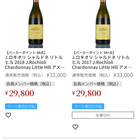
その他
イタリア
ドイツ
ルイ・ロデレール
サロン
チリ
その他国
【パーカーポイント 94点】
【パーカーポイント 94+点】
J.ロキオリ シャルドネ リトル
J.ロキオリ シャルドネ リトル
ヒル 2018 J.Rochioli
ヒル 2017 J.Rochioli
Chardonnay Little Hill アメリ
Chardonnay Little Hill アメリ
スクリーミング・
オーパス・ワン
カ カリフォルニア 白ワイン
カ カリフォルニア 白ワイン
33,000
33,000
¥
¥
通常販売価格（税込）
通常販売価格（税込）
イーグル
会員メンバー価格（税込）
会員メンバー価格（税込）
29,800
29,800
¥
¥
クール便対応可能
クール便対応可能
在庫切れ