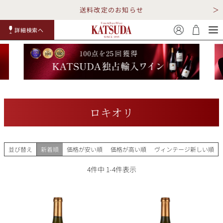
送料改定のお知らせ
詳細検索へ
赤ワイ
白ワイ
スパークリ
ロゼワイ
RP100
詳細検
ン
ン
ング
ン
点
索
ロキオリ
TOP
詳細検索する
並び替え
新着順
価格が安い順
価格が高い順
ヴィンテージ新しい順
キャンペーン
勝田商店について
4
件中
1
-
4
件表示
ショッピングガイド
ギフトラッピング