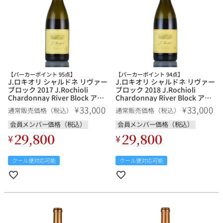
銘柄から探す
生産地から探す
【パーカーポイント 95点】
【パーカーポイント 94点】
J.ロキオリ シャルドネ リヴァー
J.ロキオリ シャルドネ リヴァー
ブロック 2017 J.Rochioli
ブロック 2018 J.Rochioli
種類で探す
Chardonnay River Block アメ
Chardonnay River Block アメ
リカ カリフォルニア 白ワイン
リカ カリフォルニア 白ワイン
フランス
ブルゴーニュ
33,000
33,000
¥
¥
通常販売価格（税込）
通常販売価格（税込）
価格帯から探す
会員メンバー価格（税込）
会員メンバー価格（税込）
ルロワ
DRC
赤ワイン
白ワイン
29,800
29,800
ボルドー
シャンパーニュ
¥
¥
〜9,999円
10,000円〜39,999円
お得な情報を受け取る
スパークリング
ロゼワイン
クール便対応可能
クール便対応可能
ローヌ
その他
40,000円〜79,999円
80,000円〜99,999円
メルマガ
LINE
ワインセット
100,000円〜199,999円
アメリカ
カリフォルニア
ラフィット
ペトリュス
200,000円〜499,999円
500,000円〜
お問い合わせ