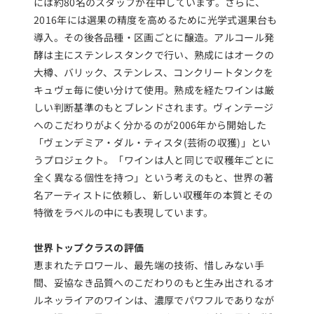
には約80名のスタッフが在中しています。さらに、
2016年には選果の精度を高めるために光学式選果台も
導入。その後各品種・区画ごとに醸造。アルコール発
酵は主にステンレスタンクで行い、熟成にはオークの
大樽、バリック、ステンレス、コンクリートタンクを
キュヴェ毎に使い分けて使用。熟成を経たワインは厳
しい判断基準のもとブレンドされます。ヴィンテージ
へのこだわりがよく分かるのが2006年から開始した
「ヴェンデミア・ダル・ティスタ(芸術の収獲)」とい
うプロジェクト。「ワインは人と同じで収穫年ごとに
全く異なる個性を持つ」という考えのもと、世界の著
名アーティストに依頼し、新しい収穫年の本質とその
特徴をラベルの中にも表現しています。
世界トップクラスの評価
恵まれたテロワール、最先端の技術、惜しみない手
間、妥協なき品質へのこだわりのもと生み出されるオ
ルネッライアのワインは、濃厚でパワフルでありなが