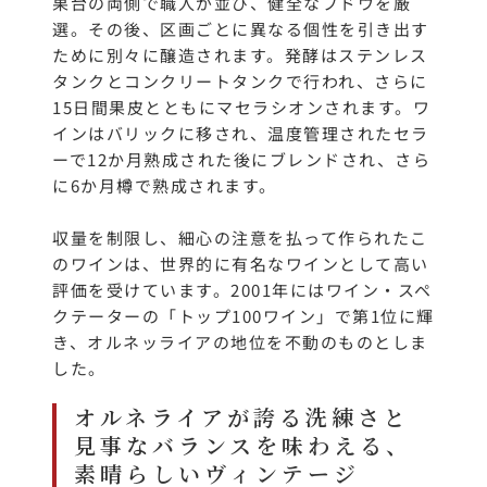
果台の両側で職人が並び、健全なブドウを厳
選。その後、区画ごとに異なる個性を引き出す
ために別々に醸造されます。発酵はステンレス
タンクとコンクリートタンクで行われ、さらに
15日間果皮とともにマセラシオンされます。ワ
インはバリックに移され、温度管理されたセラ
ーで12か月熟成された後にブレンドされ、さら
に6か月樽で熟成されます。
収量を制限し、細心の注意を払って作られたこ
のワインは、世界的に有名なワインとして高い
評価を受けています。2001年にはワイン・スペ
クテーターの「トップ100ワイン」で第1位に輝
き、オルネッライアの地位を不動のものとしま
した。
オルネライアが誇る洗練さと
見事なバランスを味わえる、
素晴らしいヴィンテージ