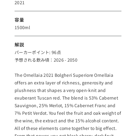
2021
容量
1500ml
解説
パーカーポイント: 96点
予想される飲み頃：2026 - 2050
The Ornellaia 2021 Bolgheri Superiore Ornellaia
offers an extra layer of richness, generosity and
plushness that shapes a very open-knit and
exuberant Tuscan red. The blend is 53% Cabernet
Sauvignon, 25% Merlot, 15% Cabernet Franc and
7% Petit Verdot. You feel the fruit and oak weight of
the wine, the extract and the 15% alcohol content.
All of these elements come together to big effect.
From that power, you get black cherry, dark fruit,