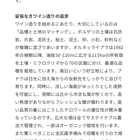
す。
妥協なきワイン造りの追求
ワイン造りを始めるにあたり、大切にしているのは
「品種と土地のマッチング」。ボルゲリの土壌は石灰
岩、片岩、泥灰土、粘土、泥土、砂、小石、砂利など
が複雑に混ざりあいますが、オルネッライアでは1982
年の植樹以降、海抜50-120mに広がる115haの所有畑
を土壌・ミクロクリマから70の区画に分け、最適な品
種を栽培しています。海沿いという好立地により、ブ
ドウは日光に加え海からの反射光をしっかりと浴びて
育ちます。同時に、涼しい海風がゆっくりとした成熟
を可能にし、夜間には丘から冷涼な風が吹くので、高
い熟度がありながらフレッシュな酸が備わります。高
い品質の裏にはこうしたテロワールの優位性が積み重
なっているのです。広大な畑は全てサステイナブル農
法で管理され、一部はオーガニック栽培を行います。
また驚くべきことに全区画手摘みで収穫を行うので畑