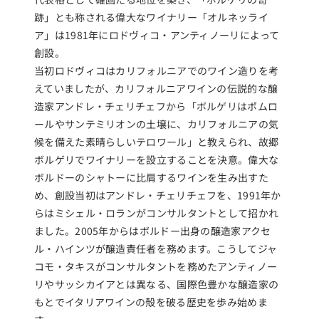
跡」とも称される偉大なワイナリー「オルネッライ
ア」は1981年にロドヴィコ・アンティノーリによって
創設。
当初ロドヴィコはカリフォルニアでのワイン造りを考
えていましたが、カリフォルニアワインの伝説的な醸
造家アンドレ・チェリチェフから「ボルゲリはポムロ
ールやサンテミリオンの土壌に、カリフォルニアの気
候を備えた素晴らしいテロワール」と教えられ、故郷
ボルゲリでワイナリーを設立することを決意。偉大な
ボルドーのシャトーに比肩するワインを生み出すた
め、創設当初はアンドレ・チェリチェフを、1991年か
らはミシェル・ロランがコンサルタントとして招かれ
ました。2005年からはボルドー出身の醸造家アクセ
ル・ハインツが醸造責任者を務めます。こうしてジャ
コモ・タキスがコンサルタントを務めたアンティノー
リやサッシカイアとは異なる、国際色豊かな醸造家の
もとでイタリアワインの殻を破る歴史を歩み始めま