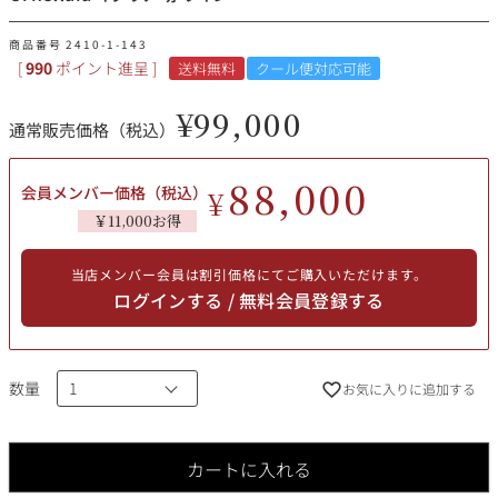
その他
商品番号
2410-1-143
[
990
ポイント進呈 ]
送料無料
クール便対応可能
イタリア
ドイツ
ルイ・ロデレール
サロン
¥
99,000
通常販売価格（税込）
チリ
その他国
88,000
会員メンバー価格（税込）
¥
￥11,000お得
スクリーミング・
オーパス・ワン
イーグル
当店メンバー会員は割引価格にてご購入いただけます。
ログインする / 無料会員登録する
数量
お気に入りに追加する
カートに入れる