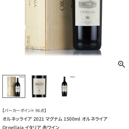
銘柄から探す
生産地から探す
種類で探す
フランス
ブルゴーニュ
価格帯から探す
ルロワ
DRC
赤ワイン
白ワイン
ボルドー
シャンパーニュ
〜9,999円
10,000円〜39,999円
お得な情報を受け取る
スパークリング
ロゼワイン
ローヌ
その他
40,000円〜79,999円
80,000円〜99,999円
メルマガ
LINE
ワインセット
100,000円〜199,999円
【パーカーポイント 96点】
アメリカ
カリフォルニア
ラフィット
ペトリュス
200,000円〜499,999円
オルネッライア 2021 マグナム 1500ml オルネライア
500,000円〜
Ornellaia イタリア 赤ワイン
お問い合わせ