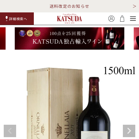
送料改定のお知らせ
詳細検索へ
赤ワイ
白ワイ
スパークリ
ロゼワイ
RP100
詳細検
ン
ン
ング
ン
点
索
TOP
詳細検索する
キャンペーン
勝田商店について
ショッピングガイド
ギフトラッピング