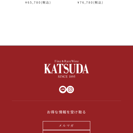
75ml Joh Jos Prum J.J.Pru
ル 1999 ハーフ 375ml Joh J
ル 2001
¥
65,780
(税込)
¥
76,780
(税込)
¥
m Wehlener Sonnenuhr Rie
os Prum J.J.Prum Wehlene
os Prum
sling Auslese ドイツ 白ワイ
r Sonnenuhr Riesling Ausl
r Sonne
ン
ese ( Goldkap ) ドイツ 白ワ
ese ( 
イン
お得な情報を受け取る
メルマガ