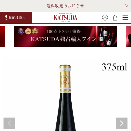
送料改定のお知らせ
詳細検索へ
赤ワイ
白ワイ
スパークリ
ロゼワイ
RP100
詳細検
ン
ン
ング
ン
点
索
TOP
詳細検索する
キャンペーン
勝田商店について
ショッピングガイド
ギフトラッピング