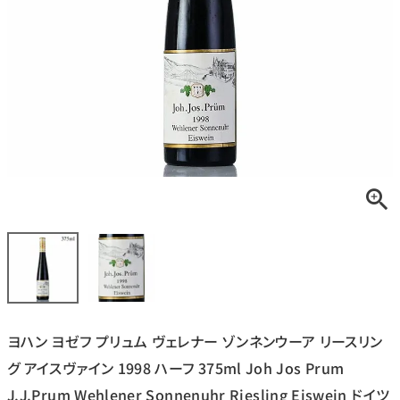
銘柄から探す
生産地から探す
種類で探す
フランス
ブルゴーニュ
価格帯から探す
ルロワ
DRC
赤ワイン
白ワイン
ボルドー
シャンパーニュ
〜9,999円
10,000円〜39,999円
お得な情報を受け取る
スパークリング
ロゼワイン
ローヌ
その他
40,000円〜79,999円
80,000円〜99,999円
メルマガ
LINE
ワインセット
100,000円〜199,999円
ヨハン ヨゼフ プリュム ヴェレナー ゾンネンウーア リースリン
アメリカ
カリフォルニア
ラフィット
ペトリュス
200,000円〜499,999円
グ アイスヴァイン 1998 ハーフ 375ml Joh Jos Prum
500,000円〜
J.J.Prum Wehlener Sonnenuhr Riesling Eiswein ドイツ
お問い合わせ