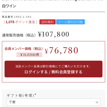
その他
白ワイン
イタリア
ドイツ
商品番号
1902-1-342
ルイ・ロデレール
サロン
[
1,078
ポイント進呈 ]
送料無料
クール便対応可能
チリ
その他国
¥
107,800
通常販売価格（税込）
76,780
会員メンバー価格（税込）
¥
スクリーミング・
オーパス・ワン
￥31,020お得
イーグル
当店メンバー会員は割引価格にてご購入いただけます。
ログインする / 無料会員登録する
ギフト箱(有償)
(
必
須