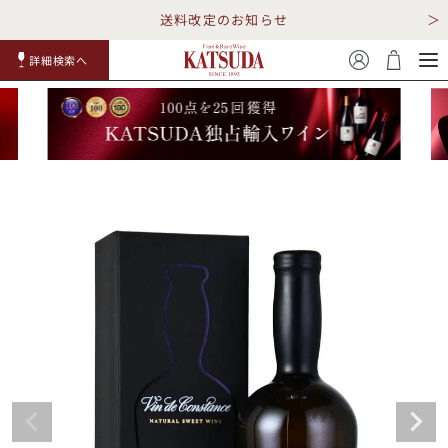
送料改定のお知らせ
詳細検索へ
赤ワイ
白ワイ
スパークリ
ロゼワイ
RP100
詳細検
ン
ン
ング
ン
点
索
TOP
詳細検索する
キャンペーン
勝田商店について
ショッピングガイド
ギフトラッピング