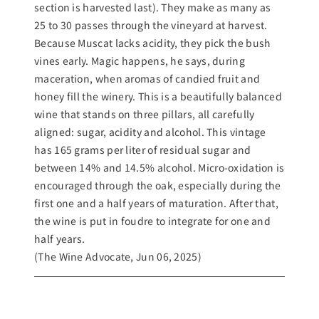
section is harvested last). They make as many as
25 to 30 passes through the vineyard at harvest.
Because Muscat lacks acidity, they pick the bush
vines early. Magic happens, he says, during
maceration, when aromas of candied fruit and
honey fill the winery. This is a beautifully balanced
wine that stands on three pillars, all carefully
aligned: sugar, acidity and alcohol. This vintage
has 165 grams per liter of residual sugar and
between 14% and 14.5% alcohol. Micro-oxidation is
encouraged through the oak, especially during the
first one and a half years of maturation. After that,
the wine is put in foudre to integrate for one and
half years.
(The Wine Advocate, Jun 06, 2025)