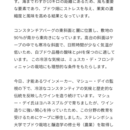
す。海までわずか10キロの距離にあるため、風も重要
な要素であり、ブドウ畑にストレスを与え、果実の濃
縮度と風味を高める結果となっています。
コンスタンチアバーグの東斜面と麓に位置し、敷地の
90％が南から東向きになっています。高台の斜面はケ
ープの中でも寒冷な斜面で、日照時間が少なく気温が
低いため、白ブドウ品種の酸味とpHを保つのに適して
います。 この冷涼な気候は、ミュスカ・デ・フロンテ
ィニャンの栽培にも理想的な条件をもたらします。
今日、才能あるワインメーカー、マシュー・デイの監
視の下で、冷涼なコンスタンティアの気候と歴史的な
伝統を反映したワインを造り続けています。 マシュ
ー・デイ氏はヨハネスブルグで育ちましたが、ワイン
造りに強い関心を持っていたため、この分野の教育を
受けるためにケープに移住しました。ステレンボシュ
大学でブドウ栽培と醸造学の修士号（農業）を取得し