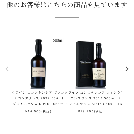
他のお客様はこちらの商品も見ています
クライン コンスタンシア ヴァン
クライン コンスタンシア ヴァン
クライン 
ド コンスタンス 2022 500ml
ド コンスタンス 2013 500ml
ド コンス
ギフトボックス Klein Consta
ギフトボックス Klein Consta
1500ml
ntia Vin de Constance 南ア
ntia Vin de Constance 南ア
tantia 
¥
16,500
(税込)
¥
18,700
(税込)
¥
フリカ 白ワイン
フリカ 白ワイン
ア