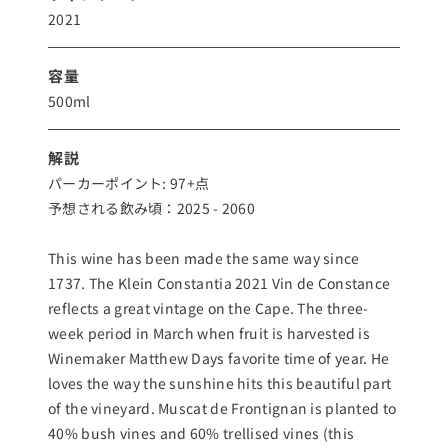
2021
容量
500ml
解説
パーカーポイント: 97+点
予想される飲み頃：2025 - 2060
This wine has been made the same way since
1737. The Klein Constantia 2021 Vin de Constance
reflects a great vintage on the Cape. The three-
week period in March when fruit is harvested is
Winemaker Matthew Days favorite time of year. He
loves the way the sunshine hits this beautiful part
of the vineyard. Muscat de Frontignan is planted to
40% bush vines and 60% trellised vines (this