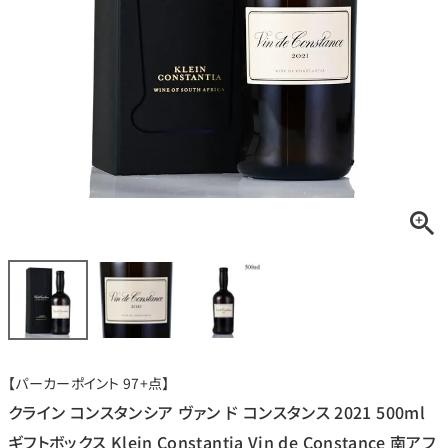
銘柄から探す
生産地から探す
種類で探す
フランス
ブルゴーニュ
価格帯から探す
ルロワ
DRC
赤ワイン
白ワイン
ボルドー
シャンパーニュ
〜9,999円
10,000円〜39,999円
お得な情報を受け取る
スパークリング
ロゼワイン
ローヌ
その他
40,000円〜79,999円
80,000円〜99,999円
メルマガ
LINE
ワインセット
100,000円〜199,999円
【パーカーポイント 97+点】
アメリカ
カリフォルニア
ラフィット
ペトリュス
200,000円〜499,999円
クライン コンスタンシア ヴァン ド コンスタンス 2021 500ml
500,000円〜
ギフトボックス Klein Constantia Vin de Constance 南アフ
お問い合わせ