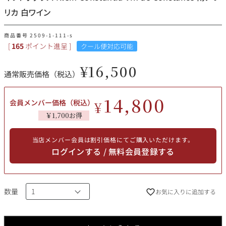
その他
リカ 白ワイン
イタリア
ドイツ
商品番号
2509-1-111-s
ルイ・ロデレール
サロン
[
165
ポイント進呈 ]
クール便対応可能
チリ
その他国
¥
16,500
通常販売価格（税込）
14,800
会員メンバー価格（税込）
¥
スクリーミング・
オーパス・ワン
￥1,700お得
イーグル
当店メンバー会員は割引価格にてご購入いただけます。
ログインする / 無料会員登録する
数量
お気に入りに追加する