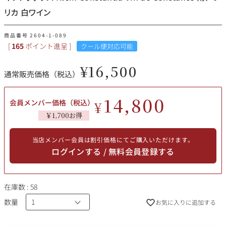
その他
リカ 白ワイン
イタリア
ドイツ
商品番号
2604-1-089
ルイ・ロデレール
サロン
[
165
ポイント進呈 ]
クール便対応可能
チリ
その他国
¥
16,500
通常販売価格（税込）
14,800
会員メンバー価格（税込）
¥
スクリーミング・
オーパス・ワン
￥1,700お得
イーグル
当店メンバー会員は割引価格にてご購入いただけます。
ログインする / 無料会員登録する
在庫数
58
数量
お気に入りに追加する