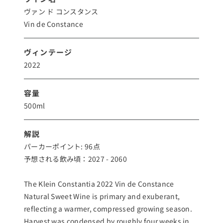
ヴァン ド コンスタンス
Vin de Constance
ヴィンテージ
2022
容量
500ml
解説
パーカーポイント: 96点
予想される飲み頃：2027 - 2060
The Klein Constantia 2022 Vin de Constance
Natural Sweet Wine is primary and exuberant,
reflecting a warmer, compressed growing season.
Harvest was condensed by roughly four weeks in