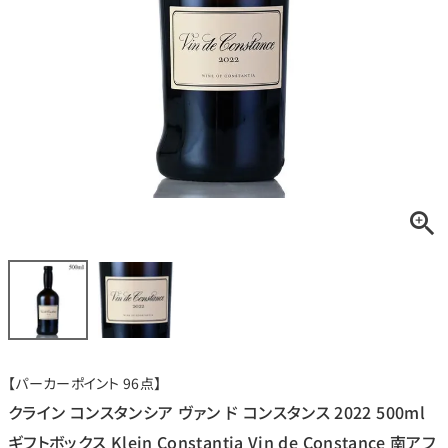
銘柄から探す
生産地から探す
種類で探す
フランス
ブルゴーニュ
価格帯から探す
ルロワ
DRC
赤ワイン
白ワイン
ボルドー
シャンパーニュ
〜9,999円
10,000円〜39,999円
お得な情報を受け取る
スパークリング
ロゼワイン
ローヌ
その他
40,000円〜79,999円
80,000円〜99,999円
メルマガ
LINE
ワインセット
100,000円〜199,999円
【パーカーポイント 96点】
アメリカ
カリフォルニア
ラフィット
ペトリュス
200,000円〜499,999円
クライン コンスタンシア ヴァン ド コンスタンス 2022 500ml
500,000円〜
ギフトボックス Klein Constantia Vin de Constance 南アフ
お問い合わせ