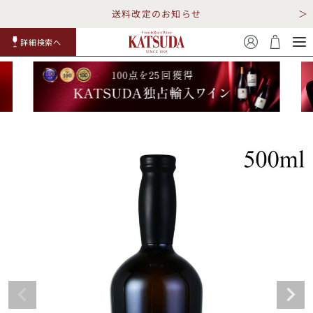
送料改定のお知らせ
詳細検索へ
赤ワイ
白ワイ
スパークリ
ロゼワイ
RP100
詳細検
ン
ン
ング
ン
点
索
TOP
詳細検索する
キャンペーン
勝田商店について
ショッピングガイド
ギフトラッピング