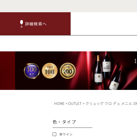
詳細検索へ
詳細検索へ
商品
赤ワ
HOME
OUTLET
クリュッグ クロ デュ メニル 1990 木箱入り ラベル不良 クロ ド メニル Krug Clos du Mesnil フランス シャンパン シャンパ
TOP
色・タイプ
キャンペーン
赤ワイン