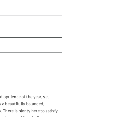
 opulence of the year, yet
s a beautifully balanced,
 There is plenty here to satisfy