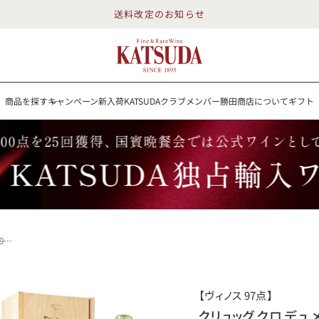
送料改定のお知らせ
商品を探す
キャンペーン
新入荷
KATSUDAクラブメンバー
勝田商店について
ギフト
送料改定のお知らせ
を探す
キャンペーン
新入荷
KATSUDAクラブメンバー
勝田商店について
イン
白ワイン
スパークリング
ロゼワイン
RP100点
ーニュ
詳細検索する
【ヴィノス 97点】
勝田商店について
クリュッグ クロ デュ 