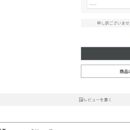
(
ワインセット
必
ルロワ
DRC
9円
須
)
カリフォルニア
9円
申し訳ございませ
お問い合わせ
ドイツ
その他国
商品
ラフィット
ペトリュス
レビューを書く