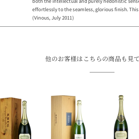
both the intellectual and purely hedonistic sense
effortlessly to the seamless, glorious finish. This
(Vinous, July 2011)
他のお客様はこちらの商品も見