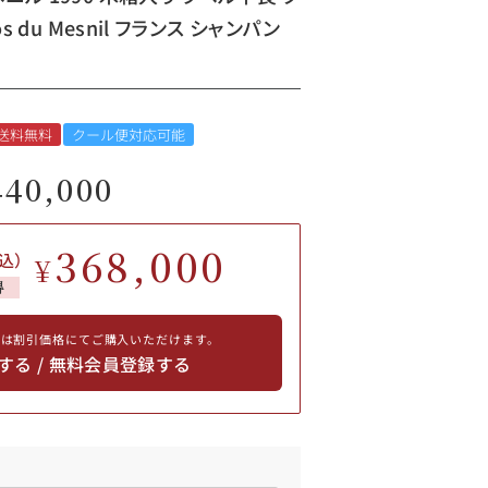
os du Mesnil フランス シャンパン
送料無料
クール便対応可能
440,000
368,000
込）
¥
得
員は割引価格にてご購入いただけます。
する / 無料会員登録する