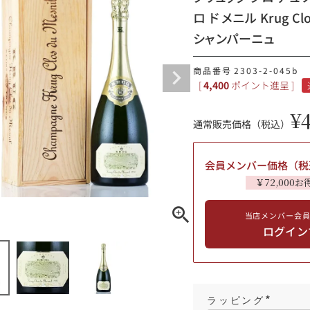
ロ ド メニル Krug Cl
ギフトラッピング
シャンパーニュ
商品番号
2303-2-045b
[
4,400
ポイント進呈 ]
¥
通常販売価格（税込）
会員メンバー価格（税
￥72,000お
当店メンバー会
ブルゴーニュ
ログイン
赤ワイン
白ワイン
シャンパーニュ
10,000円〜39,999円
スパークリング
ロゼワイン
その他
80,000円〜99,999円
ラッピング
メルマガ
LINE