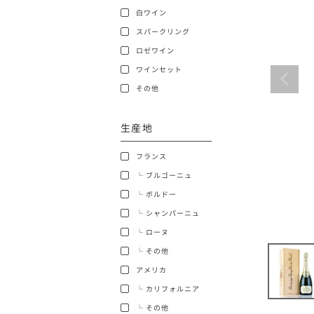
白ワイン
ショッピングガイド
スパークリング
ロゼワイン
ワインセット
その他
生産地
銘柄から探す
フランス
生産地から探す
└ ブルゴーニュ
└ ボルドー
種類で探す
└ シャンパーニュ
フランス
└ ローヌ
価格帯から探す
└ その他
ボルドー
アメリカ
〜9,999円
お得な情報を受け取る
└ カリフォルニア
ローヌ
40,000円〜79,999円
└ その他