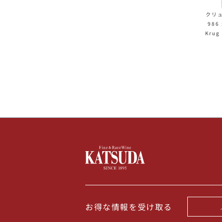
クリュ
986
Krug
ス 
お得な情報を受け取る