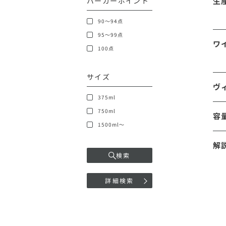
パーカーポイント
生
90～94点
95～99点
ワ
100点
サイズ
ヴ
375ml
750ml
容
1500ml～
解
検索
詳細検索