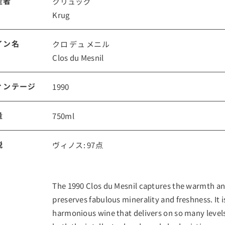
産者
クリュッグ
Krug
ルイ・ロデレール
サロン
イン名
クロ デュ メニル
Clos du Mesnil
ィンテージ
1990
量
750ml
スクリーミング・
オーパス・ワン
説
ヴィノス: 97点
イーグル
The 1990 Clos du Mesnil captures the warmth and
preserves fabulous minerality and freshness. It i
harmonious wine that delivers on so many levels.