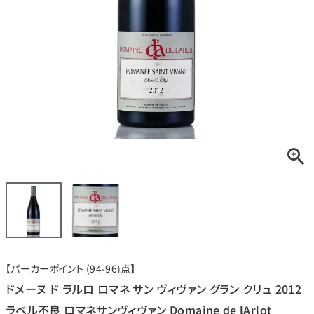
銘柄から探す
生産地から探す
種類で探す
フランス
ブルゴーニュ
価格帯から探す
ルロワ
DRC
赤ワイン
白ワイン
ボルドー
シャンパーニュ
〜9,999円
10,000円〜39,999円
お得な情報を受け取る
スパークリング
ロゼワイン
ローヌ
その他
40,000円〜79,999円
80,000円〜99,999円
メルマガ
LINE
ワインセット
100,000円〜199,999円
【パーカーポイント (94-96)点】
アメリカ
カリフォルニア
ラフィット
ペトリュス
200,000円〜499,999円
ドメーヌ ド ラルロ ロマネ サン ヴィヴァン グラン クリュ 2012
500,000円〜
ラベル不良 ロマネサンヴィヴァン Domaine de lArlot
お問い合わせ