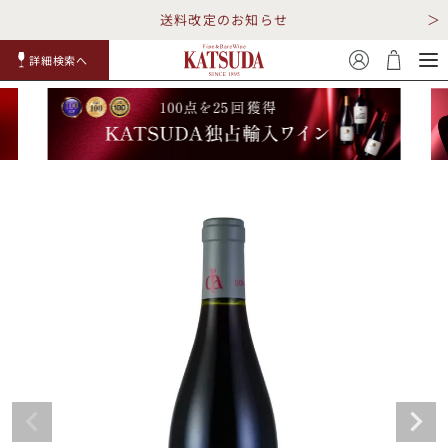
送料改定のお知らせ
詳細検索へ
赤ワイ
白ワイ
スパークリ
ロゼワイ
RP100
詳細検
ン
ン
ング
ン
点
索
TOP
詳細検索する
キャンペーン
勝田商店について
ショッピングガイド
ギフトラッピング