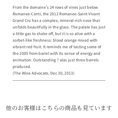
From the domaine’s 24 rows of vines just below
Romanee-Conti, the 2012 Romanee-Saint-Vivant
Grand Cru has a complex, mineral-rich nose that
unfolds beautifully in the glass. The palate has just
a little gas to shake off, but it is so alive with a
sorbet-like freshness: blood orange mixed with
vibrant red fruit. It reminds me of tasting some of
the 2005 from barrel with its sense of energy and
animation. Outstanding ? alas just three barrels
produced.
(The Wine Advocate, Dec 30, 2013)
他のお客様はこちらの商品も見ています