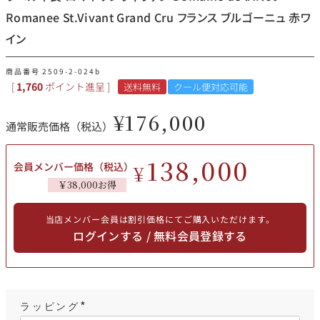
その他
Romanee St.Vivant Grand Cru フランス ブルゴーニュ 赤ワ
イン
イタリア
ドイツ
ルイ・ロデレール
サロン
商品番号
2509-2-024b
[
1,760
ポイント進呈 ]
送料無料
クール便対応可能
チリ
その他国
¥
176,000
通常販売価格（税込）
138,000
スクリーミング・
オーパス・ワン
会員メンバー価格（税込）
¥
イーグル
￥38,000お得
当店メンバー会員は割引価格にてご購入いただけます。
ログインする / 無料会員登録する
ラッピング
(