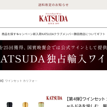
送料改定のお知らせ
商品を探す
キャンペーン
新入荷
KATSUDAクラブメンバー
勝田商店について
ギフト
送料改定のお知らせ
を探す
キャンペーン
新入荷
KATSUDAクラブメンバー
勝田商店について
イン
白ワイン
スパークリング
ロゼワイン
RP100点
リフォルニア 《カリフォルニアのシャルドネを愉しむ 厳選3本》コングスガード /オーベール/アリスタ 福袋 送料無料
詳細検索する
【第4弾】ワインセット
勝田商店について
ャルドネを愉しむ 厳