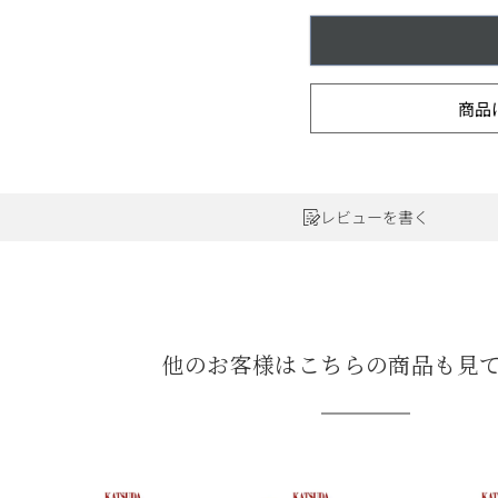
ワインセット
ルロワ
DRC
9円
カリフォルニア
9円
お問い合わせ
商品
ドイツ
レビューを書く
その他国
ラフィット
ペトリュス
他のお客様はこちらの商品も見