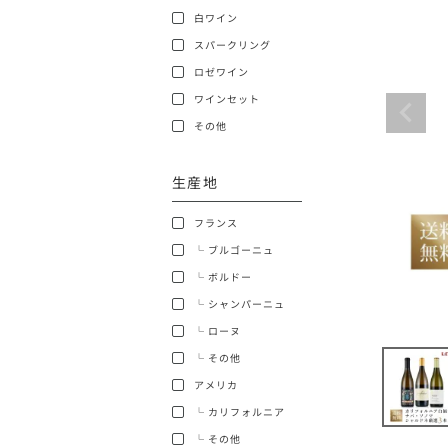
白ワイン
ショッピングガイド
スパークリング
ロゼワイン
ワインセット
その他
生産地
銘柄から探す
フランス
生産地から探す
└ ブルゴーニュ
└ ボルドー
種類で探す
└ シャンパーニュ
フランス
└ ローヌ
価格帯から探す
└ その他
ボルドー
アメリカ
〜9,999円
お得な情報を受け取る
└ カリフォルニア
ローヌ
40,000円〜79,999円
└ その他