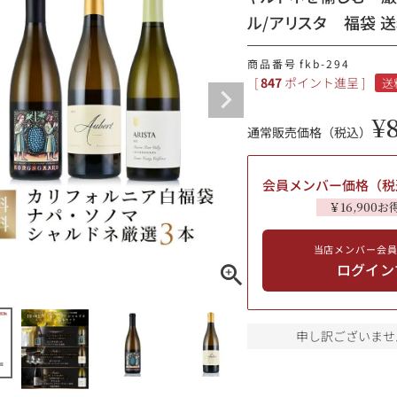
ル/アリスタ 福袋 
ギフトラッピング
商品番号
fkb-294
[
847
ポイント進呈 ]
送
¥
通常販売価格（税込）
会員メンバー価格（税
￥16,900お
当店メンバー会
ログイン
ブルゴーニュ
赤ワイン
白ワイン
シャンパーニュ
申し訳ございませ
10,000円〜39,999円
スパークリング
ロゼワイン
その他
80,000円〜99,999円
メルマガ
LINE