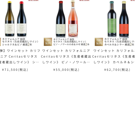
ルイ・ロデレール
サロン
2弾】ワインセット カリフ
ワインセット カリフォルニア
ワインセット カリフォル
ニア Ceritasセリタス
Ceritasセリタス《生産者蔵出
Ceritasセリタス《生産
産者蔵出しワイン》 シャ
しワイン》 ピノ・ノワールの
しワイン》 カベルネ＆シ
＆ピノを堪能する 厳選
赤＆ロゼを堪能する 厳選２本
を堪能する 厳選２本 福袋 送料
¥
71,500
(税込)
¥
55,000
(税込)
¥
62,700
(税込)
２本 福袋 送料無料
福袋 送料無料
無料
スクリーミング・
オーパス・ワン
イーグル