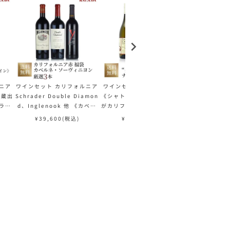
ニア
ワインセット カリフォルニア
ワインセット カリフォルニア
ワインセット
者蔵出
Schrader Double Diamon
《シャトー・ド・ボーカステル
《シャトー・
ラー
d、Inglenook 他 《カベル
がカリフォルニアで手掛けるロ
がカリフォル
ネ・ソーヴィニヨン主体の力強
ーヌスタイルの先駆者「タブラ
ーヌスタイル
¥
39,600
(税込)
¥
20,790
(税込)
¥
46,0
いカリフォルニアワインを味わ
ス・クリーク」お試し3本セッ
ス・クリーク
う》赤ワイン 厳選3本 福袋 送
ト》福袋 送料無料
り 厳選5本
料無料