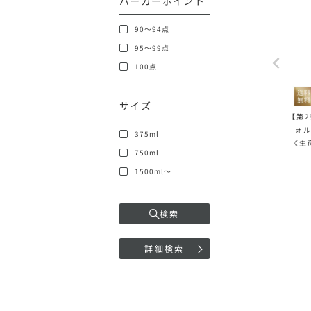
パーカーポイント
90～94点
95～99点
100点
サイズ
【第
ォル
375ml
《生
750ml
ルドネ
1500ml～
検索
詳細検索