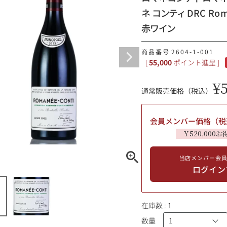
ネ コンティ DRC Ro
ギフトラッピング
赤ワイン
商品番号
2604-1-001
[
55,000
ポイント進呈 ]
¥
通常販売価格（税込）
会員メンバー価格（税
￥520,000お
当店メンバー会
ブルゴーニュ
ログイン
赤ワイン
白ワイン
シャンパーニュ
10,000円〜39,999円
在庫数
1
スパークリング
ロゼワイン
その他
数量
80,000円〜99,999円
メルマガ
LINE