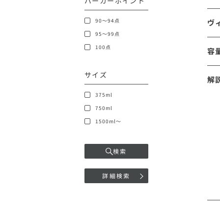
パーカーポイント
90～94点
ヴ
95～99点
100点
容
サイズ
解
375ml
750ml
1500ml～
検索
詳細検索