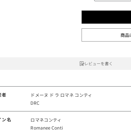
ワインセット
ルロワ
DRC
9円
カリフォルニア
9円
お問い合わせ
商品
ドイツ
レビューを書く
その他国
ラフィット
ペトリュス
産者
ドメーヌ ド ラ ロマネ コンティ
DRC
イン名
ロマネコンティ
Romanee Conti