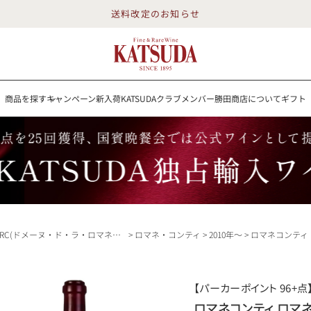
送料改定のお知らせ
商品を探す
キャンペーン
新入荷
KATSUDAクラブメンバー
勝田商店について
ギフト
送料改定のお知らせ
を探す
キャンペーン
新入荷
KATSUDAクラブメンバー
勝田商店について
イン
白ワイン
スパークリング
ロゼワイン
RP100点
RC(ドメーヌ・ド・ラ・ロマネ・コンティ)
ロマネ・コンティ
2010年～
ロマネコンティ ロマネコンティ 2022 ドメーヌ ド ラ ロマネ コ
詳細検索する
【パーカーポイント 96+点
勝田商店について
ロマネコンティ ロマネコ