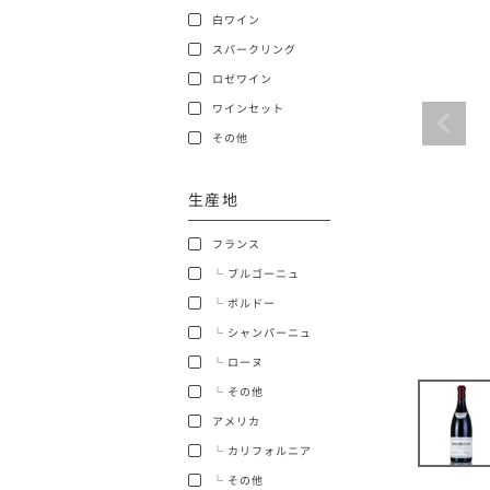
白ワイン
ショッピングガイド
スパークリング
ロゼワイン
ワインセット
その他
生産地
銘柄から探す
フランス
生産地から探す
└ ブルゴーニュ
└ ボルドー
種類で探す
└ シャンパーニュ
フランス
└ ローヌ
価格帯から探す
└ その他
ボルドー
アメリカ
〜9,999円
お得な情報を受け取る
└ カリフォルニア
ローヌ
40,000円〜79,999円
└ その他