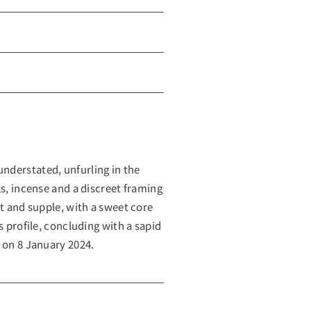
nderstated, unfurling in the
ls, incense and a discreet framing
ft and supple, with a sweet core
s profile, concluding with a sapid
 on 8 January 2024.