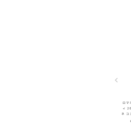
ロマ
ィ 2
ネ コ
on