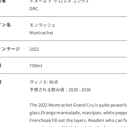
産者
ドメーヌ ド ラ ロマネ コンティ
DRC
ルイ・ロデレール
サロン
イン名
モンラッシェ
Montrachet
ィンテージ
2022
量
750ml
スクリーミング・
オーパス・ワン
説
ヴィノス: 96点
イーグル
予想される飲み頃：2026 - 2036
The 2022 Montrachet Grand Cru is quite powerful
glass.Orange marmalade, marzipan, white pepper,
Frenchoak fill out the layers. Readers who can fin