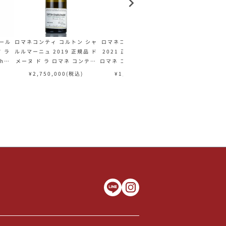
ール
ロマネコンティ コルトン シャ
ロマネコンティ リシュブール
ロマネコンティ
ド ラ
ルルマーニュ 2019 正規品 ド
2021 正規品 ドメーヌ ド ラ
2 正規品 ドメ
heb
メーヌ ド ラ ロマネ コンティ
ロマネ コンティ DRC Richeb
ネ コンティ DR
ーニュ
DRC Corton Charlemagne
ourg フランス ブルゴーニュ
ンス ブルゴ
¥
2,750,000
(税込)
¥
1,320,000
(税込)
¥
980,
フランス ブルゴーニュ 白ワイ
赤ワイン
ン