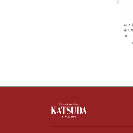
ロマ
ルルマ
メー
DRC 
フラ