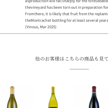
asproduction will fall sharply for the foreseeabl
thevineyard has been torn out in preparation for
Fromthere, it is likely that fruit from the replant
theMontrachet bottling for at least several years
(Vinous, Mar 2025)
他のお客様はこちらの商品も見