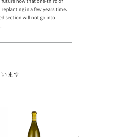
e future now that one-third of
 replanting in a few years time.
ed section will not go into
.
ています