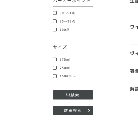
パーカーポイント
生
90～94点
95～99点
ワ
100点
サイズ
ヴ
375ml
750ml
容
1500ml～
解
検索
詳細検索