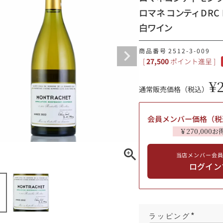
ロマネ コンティ DRC 
ギフトラッピング
白ワイン
商品番号
2512-3-009
[
27,500
ポイント進呈 ]
¥
通常販売価格（税込）
会員メンバー価格（税
￥270,000お
当店メンバー会
ブルゴーニュ
ログイン
赤ワイン
白ワイン
シャンパーニュ
10,000円〜39,999円
スパークリング
ロゼワイン
その他
80,000円〜99,999円
ラッピング
メルマガ
LINE