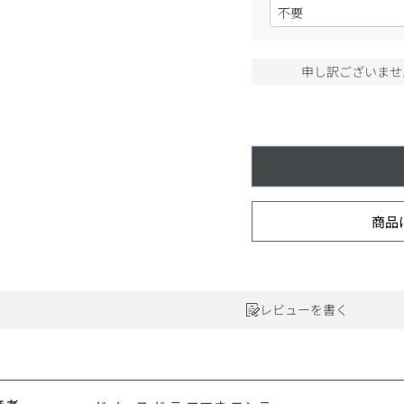
(
ワインセット
必
ルロワ
DRC
9円
須
)
カリフォルニア
9円
申し訳ございませ
お問い合わせ
ドイツ
その他国
商品
ラフィット
ペトリュス
レビューを書く