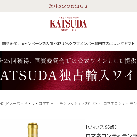
送料改定のお知らせ
商品を探す
キャンペーン
新入荷
KATSUDAクラブメンバー
勝田商店について
ギフト
送料改定のお知らせ
を探す
キャンペーン
新入荷
KATSUDAクラブメンバー
勝田商店について
イン
白ワイン
スパークリング
ロゼワイン
RP100点
RC(ドメーヌ・ド・ラ・ロマネ・コンティ)
モンラッシェ
2010年～
ロマネコンティ モンラッシェ 2022 正規品 ドメーヌ ド ラ ロマネ コンティ DR
詳細検索する
【ヴィノス 96点】
勝田商店について
ロマネコンティ モンラッ