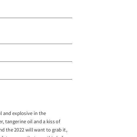
 and explosive in the
 tangerine oil and a kiss of
d the 2022 will want to grab it,