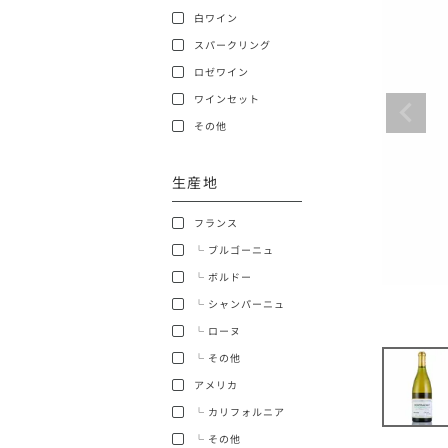
白ワイン
ショッピングガイド
スパークリング
ロゼワイン
ワインセット
その他
生産地
銘柄から探す
フランス
生産地から探す
└ ブルゴーニュ
└ ボルドー
種類で探す
└ シャンパーニュ
フランス
└ ローヌ
価格帯から探す
└ その他
ボルドー
アメリカ
〜9,999円
お得な情報を受け取る
└ カリフォルニア
ローヌ
40,000円〜79,999円
└ その他