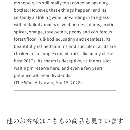
monopole, its still really too soon to be opening
bottles. However, these things happen, and its
certainly a striking wine, unwinding in the glass
with detailed aromas of wild berries, plums, exotic
spices, orange, rose petals, peony and coniferous
forest floor. Full-bodied, satiny and seamless, its
beautifully refined tannins and succulent acids are
cloaked in an ample core of fruit. Like many of the
best 2017s, its charm is deceptive, as theres a lot
waiting in reserve here, and even a few years
patience will bear dividends.
(The Wine Advocate, Mar 15, 2022)
他のお客様はこちらの商品も見ています