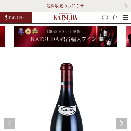
送料改定のお知らせ
詳細検索へ
赤ワイ
白ワイ
スパークリ
ロゼワイ
RP100
詳細検
ン
ン
ング
ン
点
索
TOP
詳細検索する
キャンペーン
勝田商店について
ショッピングガイド
ギフトラッピング