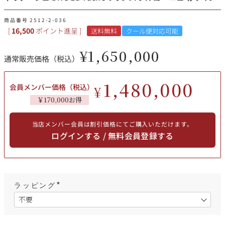
その他
商品番号
2512-2-036
[
16,500
ポイント進呈 ]
送料無料
クール便対応可能
イタリア
ドイツ
ルイ・ロデレール
サロン
¥
1,650,000
通常販売価格（税込）
チリ
その他国
1,480,000
会員メンバー価格（税込）
¥
￥170,000お得
スクリーミング・
オーパス・ワン
イーグル
当店メンバー会員は割引価格にてご購入いただけます。
ログインする / 無料会員登録する
ラッピング
(
必
須
)