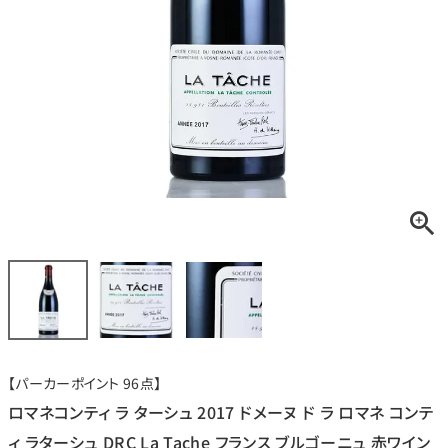
銘柄から探す
生産地から探す
種類で探す
フランス
ブルゴーニュ
価格帯から探す
ルロワ
DRC
赤ワイン
白ワイン
ボルドー
シャンパーニュ
〜9,999円
10,000円〜39,999円
お得な情報を受け取る
スパークリング
ロゼワイン
ローヌ
その他
40,000円〜79,999円
80,000円〜99,999円
メルマガ
LINE
ワインセット
100,000円〜199,999円
【パーカーポイント 96点】
アメリカ
カリフォルニア
ラフィット
ペトリュス
200,000円〜499,999円
ロマネコンティ ラ ターシュ 2017 ドメーヌ ド ラ ロマネ コンテ
500,000円〜
ィ ラターシュ DRC La Tache フランス ブルゴーニュ 赤ワイン
お問い合わせ