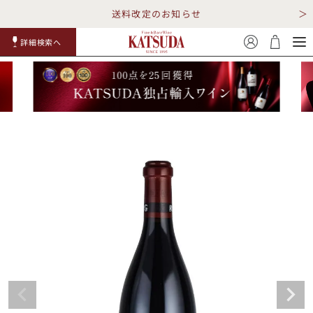
送料改定のお知らせ
詳細検索へ
赤ワイ
白ワイ
スパークリ
ロゼワイ
RP100
詳細検
ン
ン
ング
ン
点
索
TOP
詳細検索する
キャンペーン
勝田商店について
ショッピングガイド
ギフトラッピング