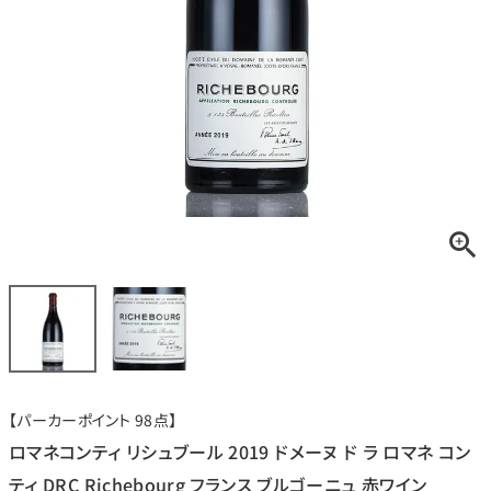
銘柄から探す
生産地から探す
種類で探す
フランス
ブルゴーニュ
価格帯から探す
ルロワ
DRC
赤ワイン
白ワイン
ボルドー
シャンパーニュ
〜9,999円
10,000円〜39,999円
お得な情報を受け取る
スパークリング
ロゼワイン
ローヌ
その他
40,000円〜79,999円
80,000円〜99,999円
メルマガ
LINE
ワインセット
100,000円〜199,999円
【パーカーポイント 98点】
アメリカ
カリフォルニア
ラフィット
ペトリュス
200,000円〜499,999円
ロマネコンティ リシュブール 2019 ドメーヌ ド ラ ロマネ コン
500,000円〜
ティ DRC Richebourg フランス ブルゴーニュ 赤ワイン
お問い合わせ