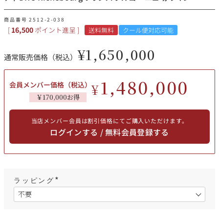
その他
商品番号
2512-2-038
[
16,500
ポイント進呈 ]
送料無料
クール便対応可能
イタリア
ドイツ
ルイ・ロデレール
サロン
¥
1,650,000
通常販売価格（税込）
チリ
その他国
1,480,000
会員メンバー価格（税込）
¥
￥170,000お得
スクリーミング・
オーパス・ワン
イーグル
当店メンバー会員は割引価格にてご購入いただけます。
ログインする / 無料会員登録する
ラッピング
(
必
須
)