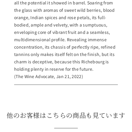
all the potential it showed in barrel. Soaring from
the glass with aromas of sweet wild berries, blood
orange, Indian spices and rose petals, its full-
bodied, ample and velvety, with a sumptuous,
enveloping core of vibrant fruit and a seamless,
multidimensional profile. Revealing immense
concentration, its chassis of perfectly ripe, refined
tannins only makes itself felt on the finish, but its
charm is deceptive, because this Richebourg is
holding plenty in reserve for the future.
(The Wine Advocate, Jan 21, 2022)
他のお客様はこちらの商品も見ています