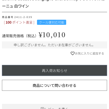
その他
ーニュ 白ワイン
イタリア
ドイツ
商品番号
2411-2-039
ルイ・ロデレール
サロン
[
100
ポイント進呈 ]
クール便対応可能
チリ
その他国
¥
10,010
通常販売価格（税込）
申し訳ございません。ただいま在庫がございません。
お気に入りに追加する
スクリーミング・
オーパス・ワン
イーグル
再入荷お知らせ
商品について問い合わせる