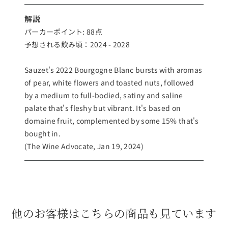
解説
パーカーポイント: 88点
予想される飲み頃：2024 - 2028
Sauzet's 2022 Bourgogne Blanc bursts with aromas
of pear, white flowers and toasted nuts, followed
by a medium to full-bodied, satiny and saline
palate that's fleshy but vibrant. It's based on
domaine fruit, complemented by some 15% that's
bought in.
(The Wine Advocate, Jan 19, 2024)
他のお客様はこちらの商品も見ています