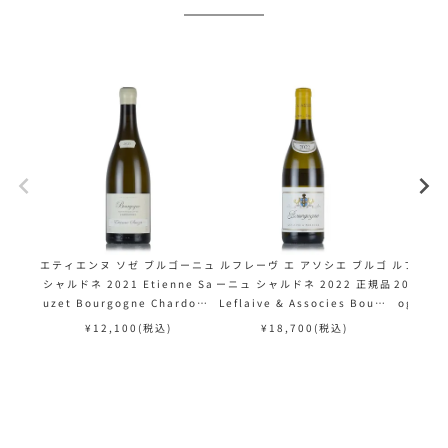
エティエンヌ ソゼ ブルゴーニュ
ルフレーヴ エ アソシエ ブルゴ
ルフレーヴ
シャルドネ 2021 Etienne Sa
ーニュ シャルドネ 2022 正規品
2022 正規
uzet Bourgogne Chardonn
Leflaive & Associes Bourg
ogne 
ay フランス ブルゴーニュ 白ワ
ogne Chardonnay フランス
ー
¥
12,100
(税込)
¥
18,700
(税込)
¥
イン
ブルゴーニュ 白ワイン