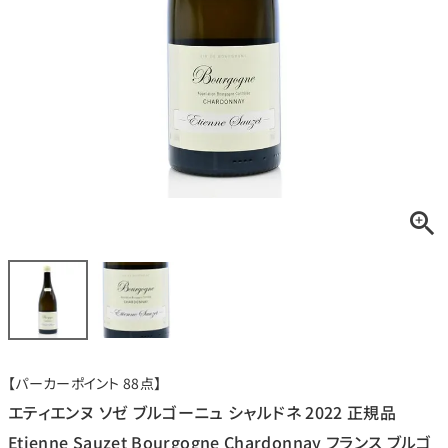
銘柄から探す
生産地から探す
種類で探す
フランス
ブルゴーニュ
価格帯から探す
ルロワ
DRC
赤ワイン
白ワイン
ボルドー
シャンパーニュ
〜9,999円
10,000円〜39,999円
お得な情報を受け取る
スパークリング
ロゼワイン
ローヌ
その他
40,000円〜79,999円
80,000円〜99,999円
メルマガ
LINE
ワインセット
100,000円〜199,999円
【パーカーポイント 88点】
アメリカ
カリフォルニア
ラフィット
ペトリュス
200,000円〜499,999円
エティエンヌ ソゼ ブルゴーニュ シャルドネ 2022 正規品
500,000円〜
Etienne Sauzet Bourgogne Chardonnay フランス ブルゴ
お問い合わせ