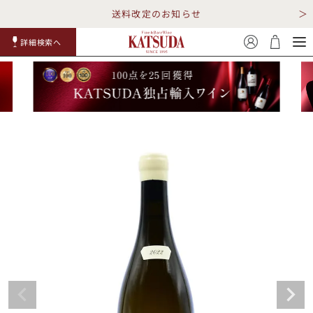
送料改定のお知らせ
詳細検索へ
赤ワイ
白ワイ
スパークリ
ロゼワイ
RP100
詳細検
ン
ン
ング
ン
点
索
TOP
詳細検索する
キャンペーン
勝田商店について
ショッピングガイド
ギフトラッピング