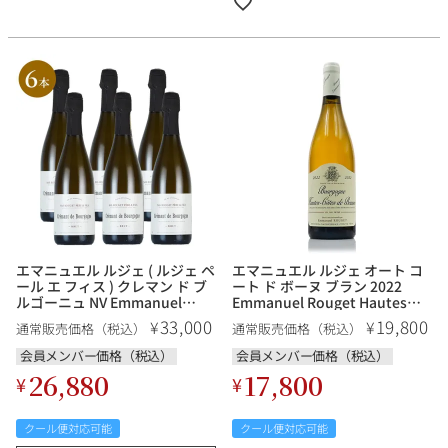
エマニュエル ルジェ ( ルジェ ペ
エマニュエル ルジェ オート コ
ール エ フィス ) クレマン ド ブ
ート ド ボーヌ ブラン 2022
ルゴーニュ NV Emmanuel
Emmanuel Rouget Hautes
Rouget ( Rouget Pere & Fils )
Cotes de Beaune Blanc フラン
33,000
19,800
¥
¥
通常販売価格（税込）
通常販売価格（税込）
Cremant de Bourgogne フラ
ス ブルゴーニュ 白ワイン
ンス ブルゴーニュ スパークリ
会員メンバー価格（税込）
会員メンバー価格（税込）
ングワイン【6本セット】
26,880
17,800
¥
¥
クール便対応可能
クール便対応可能