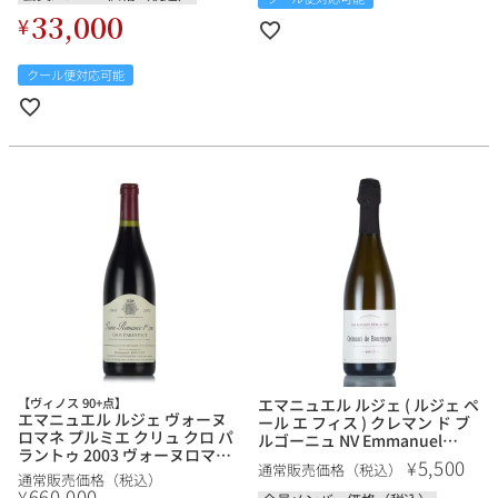
33,000
¥
クール便対応可能
【ヴィノス 90+点】
エマニュエル ルジェ ( ルジェ ペ
エマニュエル ルジェ ヴォーヌ
ール エ フィス ) クレマン ド ブ
ロマネ プルミエ クリュ クロ パ
ルゴーニュ NV Emmanuel
ラントゥ 2003 ヴォーヌロマネ
Rouget ( Rouget Pere & Fils )
5,500
¥
通常販売価格（税込）
Emmanuel Rouget Vosne
Cremant de Bourgogne フラ
通常販売価格（税込）
Romanee 1er Cru Cros
660,000
ンス ブルゴーニュ スパークリ
¥