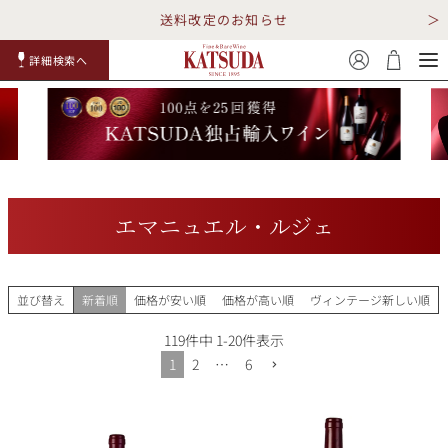
送料改定のお知らせ
詳細検索へ
赤ワイ
白ワイ
スパークリ
ロゼワイ
RP100
詳細検
ン
ン
ング
ン
点
索
エマニュエル・ルジェ
TOP
詳細検索する
並び替え
新着順
価格が安い順
価格が高い順
ヴィンテージ新しい順
キャンペーン
勝田商店について
119
件中
1
-
20
件表示
1
2
…
6
ショッピングガイド
ギフトラッピング