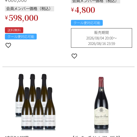
会員メンバー価格（税込）
Parantoux フランス ブルゴー
ングワイン
4,800
ニュ 赤ワイン
¥
会員メンバー価格（税込）
598,000
¥
クール便対応可能
送料無料
販売期間
クール便対応可能
2026/08/04 20:00
〜
2026/08/16 23:59