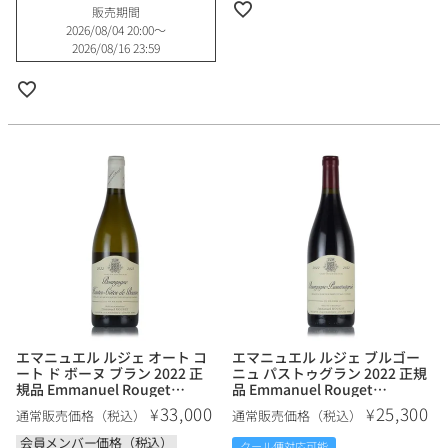
販売期間
2026/08/04 20:00
〜
2026/08/16 23:59
エマニュエル ルジェ オート コ
エマニュエル ルジェ ブルゴー
ート ド ボーヌ ブラン 2022 正
ニュ パストゥグラン 2022 正規
規品 Emmanuel Rouget
品 Emmanuel Rouget
Hautes Cotes de Beaune
Bourgogne Passetoutgrain フ
33,000
25,300
¥
¥
通常販売価格（税込）
通常販売価格（税込）
Blanc フランス ブルゴーニュ 白
ランス ブルゴーニュ 赤ワイン
ワイン
会員メンバー価格（税込）
クール便対応可能