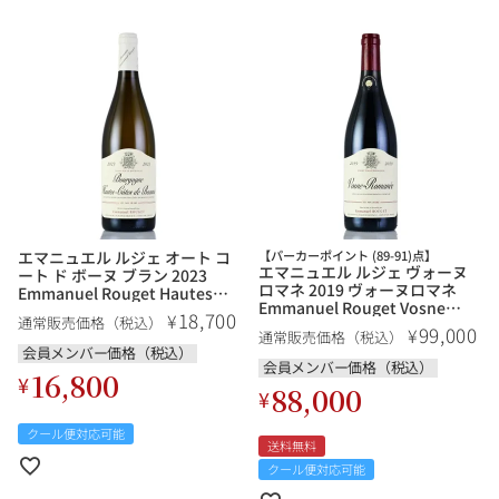
その他
イタリア
ドイツ
ルイ・ロデレール
サロン
チリ
その他国
スクリーミング・
オーパス・ワン
エマニュエル ルジェ オート コ
【パーカーポイント (89-91)点】
イーグル
エマニュエル ルジェ ヴォーヌ
ート ド ボーヌ ブラン 2023
ロマネ 2019 ヴォーヌロマネ
Emmanuel Rouget Hautes
Emmanuel Rouget Vosne
Cotes de Beaune Blanc フラン
18,700
¥
通常販売価格（税込）
Romanee フランス ブルゴーニ
ス ブルゴーニュ 白ワイン
99,000
¥
通常販売価格（税込）
ュ 赤ワイン
会員メンバー価格（税込）
会員メンバー価格（税込）
16,800
¥
88,000
¥
クール便対応可能
送料無料
クール便対応可能