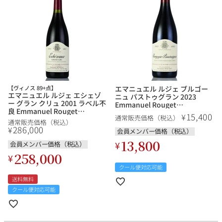
銘柄から探す
生産地から探す
【ヴィノス 89+点】
エマニュエル ルジェ ブルゴー
エマニュエル ルジェ エシェゾ
種類で探す
ニュ パストゥグラン 2023
ー グラン クリュ 2001 ラベル不
Emmanuel Rouget
フランス
ブルゴーニュ
良 Emmanuel Rouget
Bourgogne Passetoutgrain フ
15,400
¥
通常販売価格（税込）
Echezeaux Grand Cru フラン
ランス ブルゴーニュ 赤ワイン
通常販売価格（税込）
価格帯から探す
ス ブルゴーニュ 赤ワイン
286,000
¥
ルロワ
DRC
会員メンバー価格（税込）
赤ワイン
白ワイン
ボルドー
シャンパーニュ
13,800
¥
会員メンバー価格（税込）
〜9,999円
10,000円〜39,999円
お得な情報を受け取る
258,000
スパークリング
ロゼワイン
¥
ローヌ
その他
40,000円〜79,999円
80,000円〜99,999円
クール便対応可能
メルマガ
LINE
ワインセット
送料無料
100,000円〜199,999円
クール便対応可能
アメリカ
カリフォルニア
ラフィット
ペトリュス
200,000円〜499,999円
500,000円〜
お問い合わせ