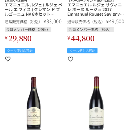
1本当り4,880円
【パーカーポイント (90 - 92)点】
エマニュエル ルジェ ( ルジェ ペ
エマニュエル ルジェ サヴィニ
ール エ フィス ) クレマン ド ブ
レ ボーヌ ルージュ 2017
ルゴーニュ NV 6本セット
Emmanuel Rouget Savigny
Emmanuel Rouget ( Rouget
Les Beaune Rouge フランス ブ
33,000
49,500
¥
¥
通常販売価格（税込）
通常販売価格（税込）
Pere & Fils ) Cremant de
ルゴーニュ 赤ワイン
Bourgogne フランス ブルゴー
会員メンバー価格（税込）
会員メンバー価格（税込）
ニュ スパークリングワイン
29,880
44,800
¥
¥
クール便対応可能
クール便対応可能