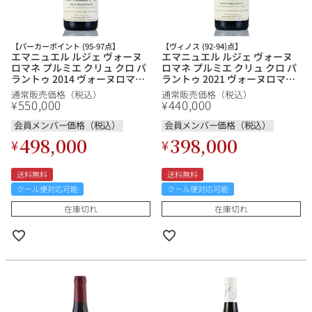
【パーカーポイント (95-97点】
【ヴィノス (92-94)点】
エマニュエル ルジェ ヴォーヌ
エマニュエル ルジェ ヴォーヌ
ロマネ プルミエ クリュ クロ パ
ロマネ プルミエ クリュ クロ パ
ラントゥ 2014 ヴォーヌロマネ
ラントゥ 2021 ヴォーヌロマネ
Emmanuel Rouget Vosne
Emmanuel Rouget Vosne
通常販売価格（税込）
通常販売価格（税込）
Romanee 1er Cru Cros
Romanee 1er Cru Cros
550,000
440,000
¥
¥
Parantoux フランス ブルゴー
Parantoux フランス ブルゴー
ニュ 赤ワイン
ニュ 赤ワイン
会員メンバー価格（税込）
会員メンバー価格（税込）
498,000
398,000
¥
¥
送料無料
送料無料
クール便対応可能
クール便対応可能
在庫切れ
在庫切れ