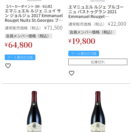
【パーカーポイント (89 - 91)点】
エマニュエル ルジェ ブルゴー
エマニュエル ルジェ ニュイ サ
ニュ パストゥグラン 2021
ン ジョルジュ 2017 Emmanuel
Emmanuel Rouget
Rouget Nuits St.Georges フラ
Bourgogne Passetoutgrain フ
22,000
¥
通常販売価格（税込）
ンス ブルゴーニュ 赤ワイン
ランス ブルゴーニュ 赤ワイン
71,500
¥
通常販売価格（税込）
会員メンバー価格（税込）
会員メンバー価格（税込）
19,800
¥
64,800
¥
クール便対応可能
クール便対応可能
在庫切れ