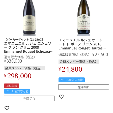
【パーカーポイント (93-95)点】
エマニュエル ルジェ オート コ
エマニュエル ルジェ エシェゾ
ート ド ボーヌ ブラン 2018
ー グラン クリュ 2009
Emmanuel Rouget Hautes
Emmanuel Rouget Echezeaux
Cotes de Beaune Blanc フラン
27,500
¥
通常販売価格（税込）
Grand Cru フランス ブルゴー
ス ブルゴーニュ 白ワイン
通常販売価格（税込）
ニュ 赤ワイン
330,000
¥
会員メンバー価格（税込）
24,800
¥
会員メンバー価格（税込）
298,000
¥
クール便対応可能
送料無料
在庫切れ
クール便対応可能
在庫切れ