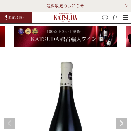
送料改定のお知らせ
詳細検索へ
赤ワイ
白ワイ
スパークリ
ロゼワイ
RP100
詳細検
ン
ン
ング
ン
点
索
TOP
詳細検索する
キャンペーン
勝田商店について
ショッピングガイド
ギフトラッピング