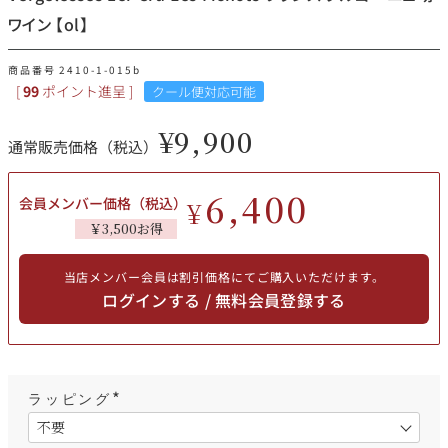
その他
ワイン 【ol】
イタリア
ドイツ
商品番号
2410-1-015b
ルイ・ロデレール
サロン
[
99
ポイント進呈 ]
クール便対応可能
チリ
その他国
¥
9,900
通常販売価格（税込）
6,400
会員メンバー価格（税込）
¥
スクリーミング・
オーパス・ワン
￥3,500お得
イーグル
当店メンバー会員は割引価格にてご購入いただけます。
ログインする / 無料会員登録する
ラッピング
(
必
須