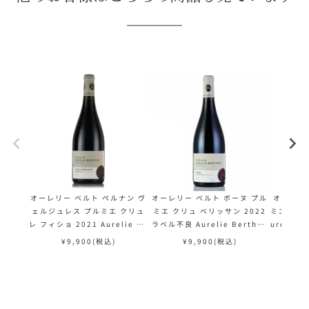
オーレリー ベルト ペルナン ヴ
オーレリー ベルト ボーヌ プル
オーレリ
ェルジュレス プルミエ クリュ
ミエ クリュ ベリッサン 2022
ミエ クリュ
レ フィショ 2021 Aurelie Be
ラベル不良 Aurelie Berthod
urelie 
rthod Pernand Vergelesse
Beaune 1er Cru Belissand
Cru Be
¥
9,900
(税込)
¥
9,900
(税込)
s 1er Cru Les Fichots フラ
フランス ブルゴーニュ 赤ワイン
ゴ
ンス ブルゴーニュ 赤ワイン