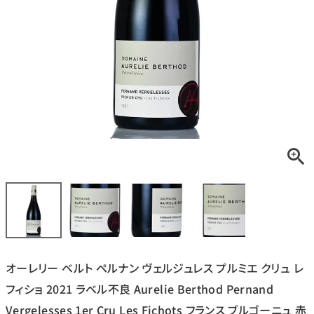
銘柄から探す
生産地から探す
種類で探す
フランス
ブルゴーニュ
価格帯から探す
ルロワ
DRC
赤ワイン
白ワイン
ボルドー
シャンパーニュ
〜9,999円
10,000円〜39,999円
お得な情報を受け取る
スパークリング
ロゼワイン
ローヌ
その他
40,000円〜79,999円
80,000円〜99,999円
メルマガ
LINE
ワインセット
100,000円〜199,999円
オーレリー ベルト ペルナン ヴェルジュレス プルミエ クリュ レ
アメリカ
カリフォルニア
ラフィット
ペトリュス
200,000円〜499,999円
フィショ 2021 ラベル不良 Aurelie Berthod Pernand
500,000円〜
Vergelesses 1er Cru Les Fichots フランス ブルゴーニュ 赤
お問い合わせ