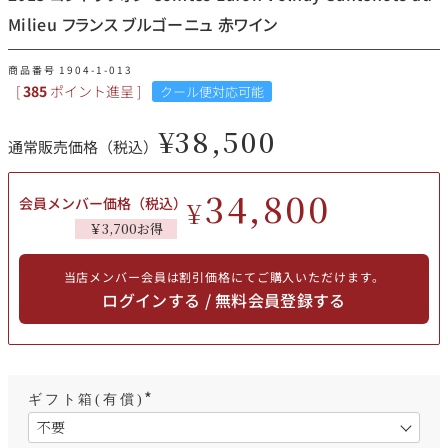
その他
Milieu フランス ブルゴーニュ 赤ワイン
イタリア
ドイツ
商品番号
1904-1-013
ルイ・ロデレール
サロン
[
385
ポイント進呈 ]
クール便対応可能
チリ
その他国
¥
38,500
通常販売価格（税込）
34,800
会員メンバー価格（税込）
¥
スクリーミング・
オーパス・ワン
￥3,700お得
イーグル
当店メンバー会員は割引価格にてご購入いただけます。
ログインする / 無料会員登録する
ギフト箱(有償)
(
必
須