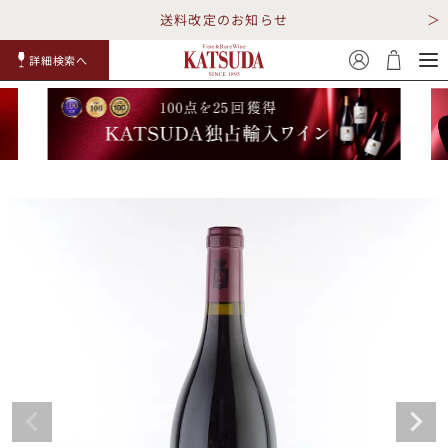
送料改定のお知らせ
詳細検索へ
赤ワイ
白ワイ
スパークリ
ロゼワイ
RP100
詳細検
ン
ン
ング
ン
点
索
TOP
詳細検索する
キャンペーン
勝田商店について
ショッピングガイド
ギフトラッピング