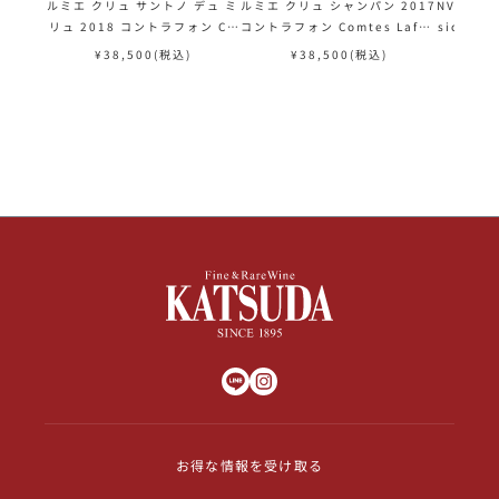
ルミエ クリュ サントノ デュ ミ
ルミエ クリュ シャンパン 2017
NV ドゥッツ
リュ 2018 コントラフォン Co
コントラフォン Comtes Lafon
sic フ
mtes Lafon Volnay 1er Cru
Volnay Champans フランス
¥
38,500
(税込)
¥
38,500
(税込)
Santenots du Milieu フラン
ブルゴーニュ 赤ワイン
ス ブルゴーニュ 赤ワイン
お得な情報を受け取る