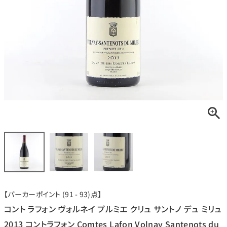
銘柄から探す
生産地から探す
種類で探す
フランス
ブルゴーニュ
価格帯から探す
ルロワ
DRC
赤ワイン
白ワイン
ボルドー
シャンパーニュ
〜9,999円
10,000円〜39,999円
お得な情報を受け取る
スパークリング
ロゼワイン
ローヌ
その他
40,000円〜79,999円
80,000円〜99,999円
メルマガ
LINE
ワインセット
100,000円〜199,999円
【パーカーポイント (91 - 93)点】
アメリカ
カリフォルニア
ラフィット
ペトリュス
200,000円〜499,999円
コント ラフォン ヴォルネイ プルミエ クリュ サントノ デュ ミリュ
500,000円〜
2013 コントラフォン Comtes Lafon Volnay Santenots du
お問い合わせ