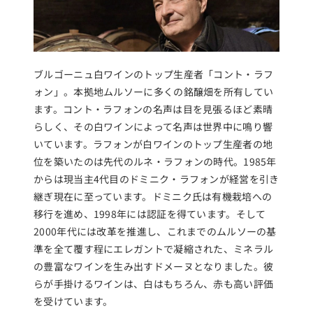
ブルゴーニュ白ワインのトップ生産者「コント・ラフ
ォン」。本拠地ムルソーに多くの銘醸畑を所有してい
ます。コント・ラフォンの名声は目を見張るほど素晴
らしく、その白ワインによって名声は世界中に鳴り響
いています。ラフォンが白ワインのトップ生産者の地
位を築いたのは先代のルネ・ラフォンの時代。1985年
からは現当主4代目のドミニク・ラフォンが経営を引き
継ぎ現在に至っています。ドミニク氏は有機栽培への
移行を進め、1998年には認証を得ています。そして
2000年代には改革を推進し、これまでのムルソーの基
準を全て覆す程にエレガントで凝縮された、ミネラル
の豊富なワインを生み出すドメーヌとなりました。彼
らが手掛けるワインは、白はもちろん、赤も高い評価
を受けています。