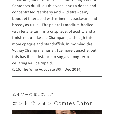
Santenots du Milieu this year. It has a dense and
concentrated raspberry and wild strawberry
bouquet interlaced with minerals, backward and
broody as usual. The palate is medium-bodied
with tensile tannin, a crisp level of acidity and a
finish not unlike the Champans, although this is
more opaque and standoffish. In my mind the
Volnay Champans has a little more panache, but
this has the substance to suggest long-term
cellaring will be repaid.
(216, The Wine Advocate 30th Dec 2014)
ムルソーの偉大な巨匠
コント ラフォン Comtes Lafon