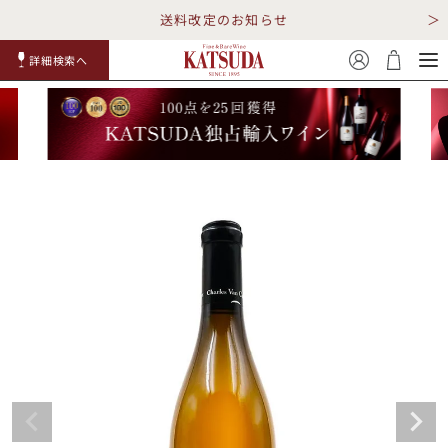
送料改定のお知らせ
詳細検索へ
赤ワイ
白ワイ
スパークリ
ロゼワイ
RP100
詳細検
ン
ン
ング
ン
点
索
TOP
詳細検索する
キャンペーン
勝田商店について
ショッピングガイド
ギフトラッピング