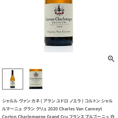
銘柄から探す
生産地から探す
種類で探す
フランス
ブルゴーニュ
価格帯から探す
ルロワ
DRC
赤ワイン
白ワイン
ボルドー
シャンパーニュ
〜9,999円
10,000円〜39,999円
お得な情報を受け取る
スパークリング
ロゼワイン
ローヌ
その他
40,000円〜79,999円
80,000円〜99,999円
メルマガ
LINE
ワインセット
100,000円〜199,999円
シャルル ヴァン カネ ( アラン ユドロ ノエラ ) コルトン シャル
アメリカ
カリフォルニア
ラフィット
ペトリュス
200,000円〜499,999円
ルマーニュ グラン クリュ 2020 Charles Van Canneyt
500,000円〜
Corton Charlemagne Grand Cru フランス ブルゴーニュ 白
お問い合わせ