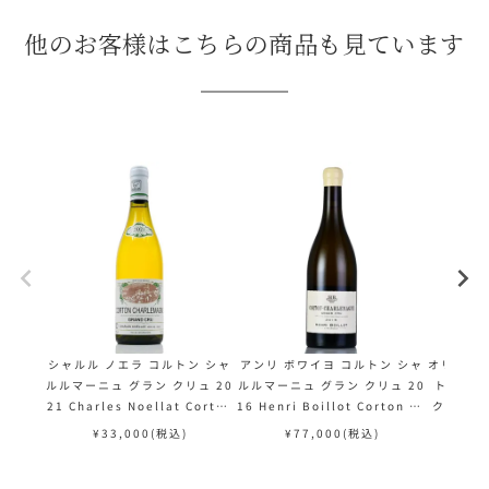
他のお客様はこちらの商品も見ています
シャルル ノエラ コルトン シャ
アンリ ボワイヨ コルトン シャ
オリヴィエ
ルルマーニュ グラン クリュ 20
ルルマーニュ グラン クリュ 20
トン シ
21 Charles Noellat Corton
16 Henri Boillot Corton Ch
クリュ 201
Charlemagne Grand Cru フ
arlemagne Grand Cru フラ
ein Cor
¥
33,000
(税込)
¥
77,000
(税込)
¥
ランス ブルゴーニュ 白ワイン
ンス ブルゴーニュ 白ワイン
rand 