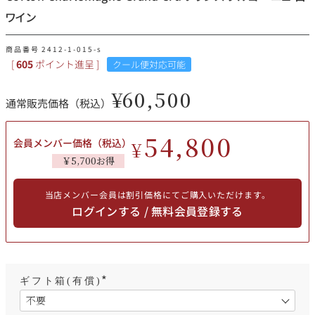
その他
ワイン
イタリア
ドイツ
商品番号
2412-1-015-s
ルイ・ロデレール
サロン
[
605
ポイント進呈 ]
クール便対応可能
チリ
その他国
¥
60,500
通常販売価格（税込）
54,800
会員メンバー価格（税込）
¥
スクリーミング・
オーパス・ワン
￥5,700お得
イーグル
当店メンバー会員は割引価格にてご購入いただけます。
ログインする / 無料会員登録する
ギフト箱(有償)
(
必
須