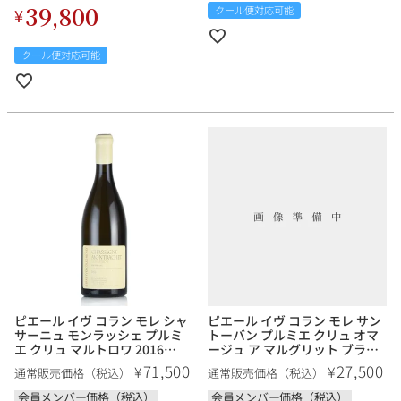
39,800
クール便対応可能
¥
クール便対応可能
ピエール イヴ コラン モレ シャ
ピエール イヴ コラン モレ サン
サーニュ モンラッシェ プルミ
トーバン プルミエ クリュ オマ
エ クリュ マルトロワ 2016
ージュ ア マルグリット ブラン
Pierre Yves Colin Morey
2018 サントーバン Pierre Yves
71,500
27,500
¥
¥
通常販売価格（税込）
通常販売価格（税込）
Chassagne Montrachet
Colin Morey Saint Aubin 1er
Maltroie フランス ブルゴーニ
Cru Hommage A Marguerite
会員メンバー価格（税込）
会員メンバー価格（税込）