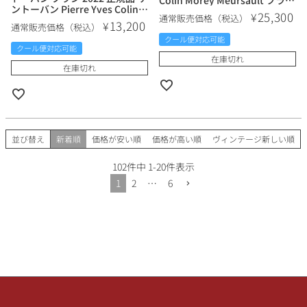
Colin Morey Meursault フラン
ントーバン Pierre Yves Colin
ス ブルゴーニュ 白ワイン
25,300
¥
通常販売価格（税込）
Morey フランス ブルゴーニュ
13,200
¥
通常販売価格（税込）
白ワイン
クール便対応可能
クール便対応可能
在庫切れ
在庫切れ
並び替え
新着順
価格が安い順
価格が高い順
ヴィンテージ新しい順
102
件中
1
-
20
件表示
1
2
…
6