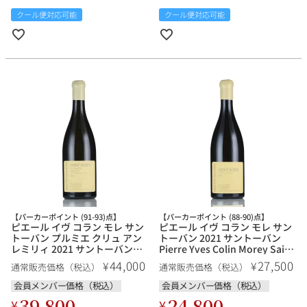
クール便対応可能
クール便対応可能
【パーカーポイント (91-93)点】
【パーカーポイント (88-90)点】
ピエール イヴ コラン モレ サン
ピエール イヴ コラン モレ サン
トーバン プルミエ クリュ アン
トーバン 2021 サントーバン
レミリィ 2021 サントーバン
Pierre Yves Colin Morey Saint
Pierre Yves Colin Morey Saint
Aubin フランス ブルゴーニュ
44,000
27,500
¥
¥
通常販売価格（税込）
通常販売価格（税込）
Aubin 1er Cru En Remilly フラ
白ワイン
ンス ブルゴーニュ 白ワイン
会員メンバー価格（税込）
会員メンバー価格（税込）
39,800
24,800
¥
¥