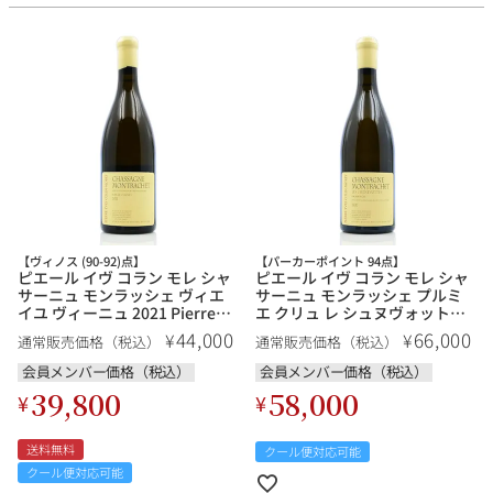
【ヴィノス (90-92)点】
【パーカーポイント 94点】
ピエール イヴ コラン モレ シャ
ピエール イヴ コラン モレ シャ
サーニュ モンラッシェ ヴィエ
サーニュ モンラッシェ プルミ
イユ ヴィーニュ 2021 Pierre
エ クリュ レ シュヌヴォット
Yves Colin Morey Chassagne
2020 ラベル不良 Pierre Yves
44,000
66,000
¥
¥
通常販売価格（税込）
通常販売価格（税込）
Montrachet Vieilles Vignes フ
Colin Morey Chassagne
ランス ブルゴーニュ 白ワイン
Montrachet 1er Cru Les
会員メンバー価格（税込）
会員メンバー価格（税込）
Chenevottes フランス ブルゴ
39,800
58,000
¥
¥
ーニュ 白ワイン【ol】
送料無料
クール便対応可能
クール便対応可能