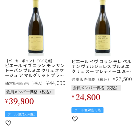
その他
イタリア
ドイツ
ルイ・ロデレール
サロン
チリ
その他国
【パーカーポイント (90-92)点】
ピエール イヴ コラン モレ ペル
ピエール イヴ コラン モレ サン
ナン ヴェルジュレス プルミエ
スクリーミング・
オーパス・ワン
トーバン プルミエ クリュ オマ
クリュ スー フレティーユ 2018
イーグル
ージュ ア マルグリット ブラン
Pierre Yves Colin Morey
27,500
¥
通常販売価格（税込）
2019 サントーバン Pierre Yves
Pernand Vergelesses 1er Cru
44,000
¥
通常販売価格（税込）
Colin Morey Saint Aubin 1er
Sous Fretilles フランス ブルゴ
会員メンバー価格（税込）
Cru Hommage A Marguerite
ーニュ 白ワイン
会員メンバー価格（税込）
24,800
Blanc フランス ブルゴーニュ 白
¥
39,800
¥
ワイン
クール便対応可能
クール便対応可能