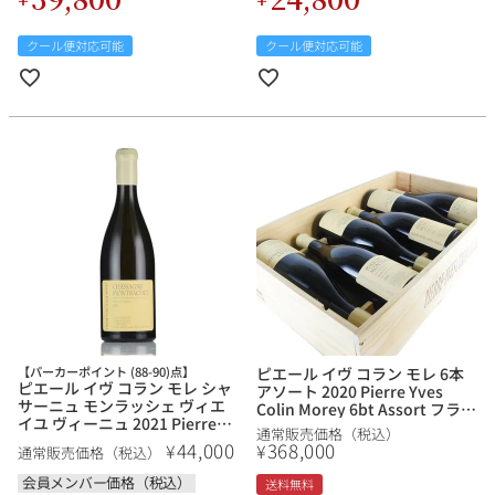
クール便対応可能
クール便対応可能
【パーカーポイント (88-90)点】
ピエール イヴ コラン モレ 6本
ピエール イヴ コラン モレ シャ
アソート 2020 Pierre Yves
サーニュ モンラッシェ ヴィエ
Colin Morey 6bt Assort フラン
イユ ヴィーニュ 2021 Pierre
ス ブルゴーニュ セット
通常販売価格（税込）
Yves Colin Morey Chassagne
44,000
368,000
¥
¥
通常販売価格（税込）
Montrachet Vieilles Vignes フ
ランス ブルゴーニュ 白ワイン
会員メンバー価格（税込）
送料無料