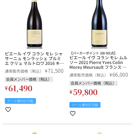
銘柄から探す
生産地から探す
ピエール イヴ コラン モレ シャ
【パーカーポイント (88-90)点】
ピエール イヴ コラン モレ ムル
種類で探す
サーニュ モンラッシェ プルミ
ソー 2021 Pierre Yves Colin
エ クリュ マルトロワ 2016 キャ
フランス
ブルゴーニュ
Morey Meursault フランス ブ
ップシール不良 Pierre Yves
71,500
¥
通常販売価格（税込）
ルゴーニュ 白ワイン
Colin Morey Chassagne
66,000
¥
価格帯から探す
通常販売価格（税込）
Montrachet 1er Cru Maltroie
ルロワ
DRC
会員メンバー価格（税込）
赤ワイン
白ワイン
ボルドー
シャンパーニュ
フランス ブルゴーニュ 白ワイ
会員メンバー価格（税込）
61,490
¥
ン【ol】
59,800
¥
〜9,999円
10,000円〜39,999円
お得な情報を受け取る
スパークリング
ロゼワイン
ローヌ
その他
40,000円〜79,999円
80,000円〜99,999円
クール便対応可能
メルマガ
LINE
クール便対応可能
ワインセット
100,000円〜199,999円
アメリカ
カリフォルニア
ラフィット
ペトリュス
200,000円〜499,999円
500,000円〜
お問い合わせ