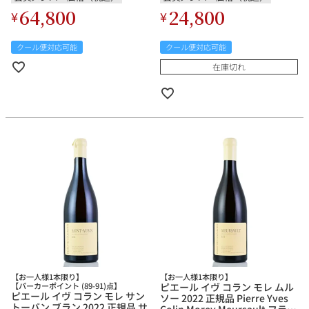
ュ 白ワイン
Blanc フランス ブルゴーニュ 白
64,800
24,800
¥
¥
ワイン
クール便対応可能
クール便対応可能
在庫切れ
【お一人様1本限り】
【お一人様1本限り】
【パーカーポイント (89-91)点】
ピエール イヴ コラン モレ ムル
ピエール イヴ コラン モレ サン
ソー 2022 正規品 Pierre Yves
トーバン ブラン 2022 正規品 サ