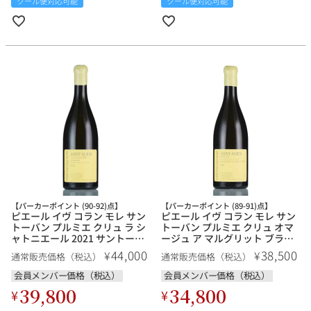
クール便対応可能
クール便対応可能
【パーカーポイント (90-92)点】
【パーカーポイント (89-91)点】
ピエール イヴ コラン モレ サン
ピエール イヴ コラン モレ サン
トーバン プルミエ クリュ ラ シ
トーバン プルミエ クリュ オマ
ャトニエール 2021 サントーバ
ージュ ア マルグリット ブラン
ン Pierre Yves Colin Morey
2021 サントーバン Pierre Yves
44,000
38,500
¥
¥
通常販売価格（税込）
通常販売価格（税込）
Saint Aubin 1er Cru La
Colin Morey Saint Aubin 1er
Chateniere フランス ブルゴー
Cru Hommage A Marguerite
会員メンバー価格（税込）
会員メンバー価格（税込）
ニュ 白ワイン
Blanc フランス ブルゴーニュ 白
39,800
34,800
¥
¥
ワイン