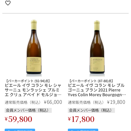
【パーカーポイント (92-94)点】
【パーカーポイント (87-88)点】
ピエール イヴ コラン モレ シャ
ピエール イヴ コラン モレ ブル
サーニュ モンラッシェ プルミ
ゴーニュ ブラン 2021 Pierre
エ クリュ アベイ ド モルジョ
Yves Colin Morey Bourgogne
2020 Pierre Yves Colin Morey
Blanc フランス ブルゴーニュ 白
66,000
19,800
¥
¥
通常販売価格（税込）
通常販売価格（税込）
Chassagne Montrachet 1er
ワイン
Cru Abbaye de Morgeot フラ
会員メンバー価格（税込）
会員メンバー価格（税込）
ンス ブルゴーニュ 白ワイン
59,800
17,800
¥
¥