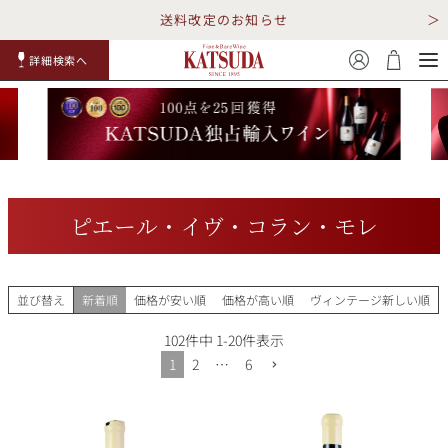
送料改定のお知らせ
詳細検索へ
赤ワイ
白ワイ
スパークリ
ロゼワイ
RP100
詳細検
ン
ン
ング
ン
点
索
ピエール・イヴ・コラン・モレ
TOP
詳細検索する
並び替え
新着順
価格が安い順
価格が高い順
ヴィンテージ新しい順
キャンペーン
勝田商店について
102
件中
1
-
20
件表示
1
2
…
6
ショッピングガイド
ギフトラッピング