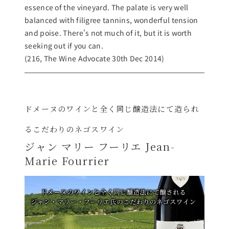
essence of the vineyard. The palate is very well
balanced with filigree tannins, wonderful tension
and poise. There's not much of it, but it is worth
seeking out if you can.
(216, The Wine Advocate 30th Dec 2014)
ドメーヌのワインと全く同じ醸造法にて造られ
るこだわりのネゴスワイン
ジャン マリー フーリエ Jean-
Marie Fourrier