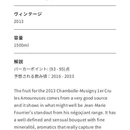
ヴィンテージ
2013
容量
1500ml
解説
パーカーポイント: (93 - 95)点
予想される飲み頃：2016 - 2033
The fruit for the 2013 Chambolle-Musigny 1er Cru
les Amoureuses comes from a very good source
and it shows in what might well be Jean-Marie
Fourrier's standout from his négoçiant range. It has
a well-defined and sensual bouquet with fine
mineralité, aromatics that really capture the