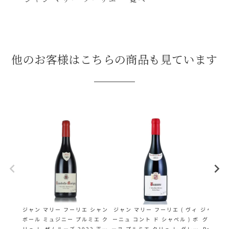
他のお客様はこちらの商品も見ています
ジャン マリー フーリエ シャン
ジャン マリー フーリエ ( ヴィ
ジャック 
ボール ミュジニー プルミエ ク
ーニュ コント ド シャペル ) ボ
グラン クリ
リュ レ ザムルーズ 2022 正規
ーヌ プルミエ クリュ レ グレー
Prieur