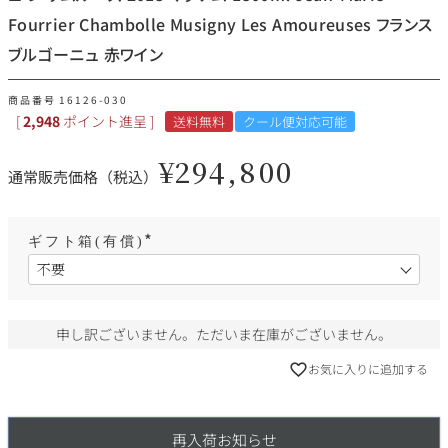
その他
Fourrier Chambolle Musigny Les Amoureuses フランス
ブルゴーニュ 赤ワイン
イタリア
ドイツ
ルイ・ロデレール
サロン
商品番号
16126-030
[
2,948
ポイント進呈 ]
送料無料
クール便対応可能
チリ
その他国
¥
294,800
通常販売価格（税込）
スクリーミング・
オーパス・ワン
イーグル
ギフト箱(有償)
(
必
須
)
申し訳ございません。ただいま在庫がございません。
お気に入りに追加する
再入荷お知らせ