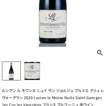
銘柄から探す
生産地から探す
種類で探す
フランス
ブルゴーニュ
価格帯から探す
ルロワ
DRC
赤ワイン
白ワイン
ボルドー
シャンパーニュ
〜9,999円
10,000円〜39,999円
お得な情報を受け取る
スパークリング
ロゼワイン
ローヌ
その他
40,000円〜79,999円
80,000円〜99,999円
メルマガ
LINE
ワインセット
100,000円〜199,999円
ルシアン ル モワンヌ ニュイ サン ジョルジュ プルミエ クリュ レ
アメリカ
カリフォルニア
ラフィット
ペトリュス
200,000円〜499,999円
ヴォークラン 2020 Lucien le Moine Nuits Saint Georges
500,000円〜
1er Cru les Vaucrains フランス ブルゴーニュ 赤ワイン
お問い合わせ