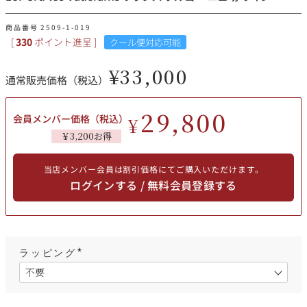
その他
商品番号
2509-1-019
[
330
ポイント進呈 ]
クール便対応可能
イタリア
ドイツ
ルイ・ロデレール
サロン
¥
33,000
通常販売価格（税込）
チリ
その他国
29,800
会員メンバー価格（税込）
¥
￥3,200お得
スクリーミング・
オーパス・ワン
イーグル
当店メンバー会員は割引価格にてご購入いただけます。
ログインする / 無料会員登録する
ラッピング
(
必
須
)