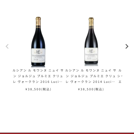
ルシアン ル モワンヌ ニュイ サ
ルシアン ル モワンヌ ニュイ サ
ルシアン
ン ジョルジュ プルミエ クリュ
ン ジョルジュ プルミエ クリュ
シャンベル
レ ヴォークラン 2016 Lucien
レ ヴォークラン 2014 Lucien
エトゥー
le Moine Nuits Saint Geor
le Moine Nuits Saint Geor
2020 Lu
¥
38,500
(税込)
¥
38,500
(税込)
¥
ges 1er Cru les Vaucrains
ges 1er Cru les Vaucrains
ey Cham
フランス ブルゴーニュ 赤ワイン
フランス ブルゴーニュ 赤ワイン
ournell
es フラ