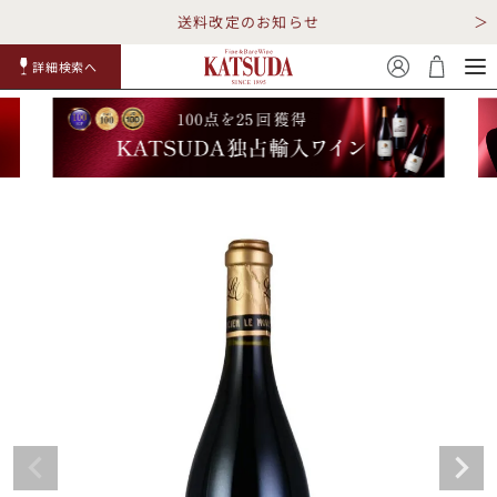
送料改定のお知らせ
詳細検索へ
赤ワイ
白ワイ
スパークリ
ロゼワイ
RP100
詳細検
ン
ン
ング
ン
点
索
TOP
詳細検索する
キャンペーン
勝田商店について
ショッピングガイド
ギフトラッピング