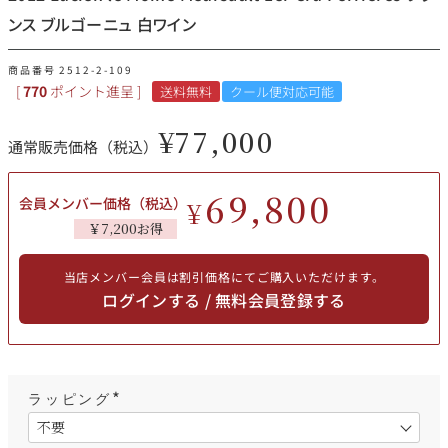
その他
ンス ブルゴーニュ 白ワイン
イタリア
ドイツ
商品番号
2512-2-109
ルイ・ロデレール
サロン
[
770
ポイント進呈 ]
送料無料
クール便対応可能
チリ
その他国
¥
77,000
通常販売価格（税込）
69,800
会員メンバー価格（税込）
¥
スクリーミング・
オーパス・ワン
￥7,200お得
イーグル
当店メンバー会員は割引価格にてご購入いただけます。
ログインする / 無料会員登録する
ラッピング
(
必
須