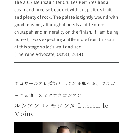
The 2012 Meursault 1er Cru Les Perri?res has a
clean and precise bouquet with crisp citrus fruit
and plenty of rock. The palate is tightly wound with
good tension, although it needs a little more
chutzpah and minerality on the finish. If I am being
honest, I was expecting a little more from this cru
at this stage so let’s wait and see.
(The Wine Advocate, Oct 31, 2014)
テロワールの伝道師として名を馳せる、ブルゴ
ーニュ随一のミクロネゴシアン
ルシアン ル モワンヌ Lucien le
Moine