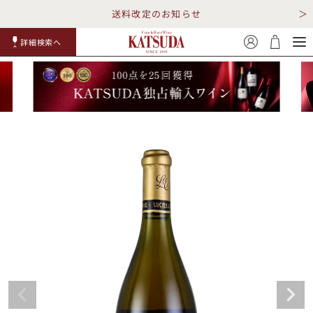
送料改定のお知らせ
詳細検索へ
赤ワイ
白ワイ
スパークリ
ロゼワイ
RP100
詳細検
ン
ン
ング
ン
点
索
TOP
詳細検索する
キャンペーン
勝田商店について
ショッピングガイド
ギフトラッピング