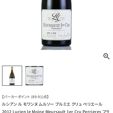
銘柄から探す
生産地から探す
種類で探す
フランス
ブルゴーニュ
価格帯から探す
ルロワ
DRC
赤ワイン
白ワイン
ボルドー
シャンパーニュ
〜9,999円
10,000円〜39,999円
お得な情報を受け取る
スパークリング
ロゼワイン
ローヌ
その他
40,000円〜79,999円
80,000円〜99,999円
メルマガ
LINE
ワインセット
100,000円〜199,999円
【パーカーポイント (89-91)点】
アメリカ
カリフォルニア
ラフィット
ペトリュス
200,000円〜499,999円
ルシアン ル モワンヌ ムルソー プルミエ クリュ ペリエール
500,000円〜
2012 Lucien le Moine Meursault 1er Cru Perrieres フラ
お問い合わせ