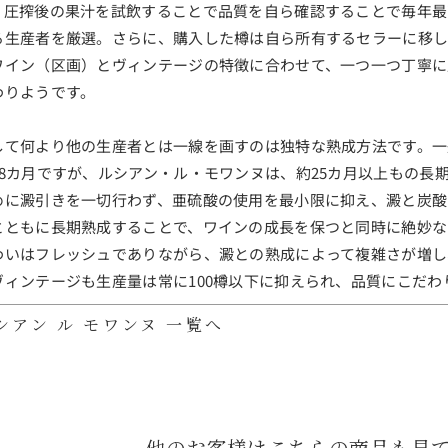
、圧搾後の果汁を試飲することで品質を自ら確認することで毎年最
る生産者を厳選。さらに、購入した樽は自ら所有するセラーに移
ワイン（区画）とヴィンテージの特徴に合わせて、一つ一つ丁寧に
わりようです。
して何より他の生産者とは一線を画すのは独特な熟成方法です。一
18カ月ですが、ルシアン・ル・モワンヌは、約25カ月以上もの長
めに澱引きを一切行わず、亜硫酸の使用を最小限に抑え、澱と炭酸
とともに長期熟成することで、ワインの成長を保つと同時に絶妙な
わいはフレッシュでありながら、澱との熟成によって複雑さが増し
ヴィンテージも生産量は常に100樽以下に抑えられ、品質にこだわ
シアン ル モワンヌ 一覧へ
他のお客様はこちらの商品も見