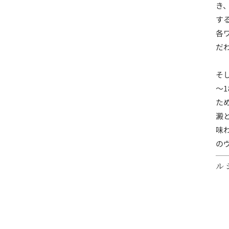
き
す
各
だ
そ
～
た
澱
味
の
ル