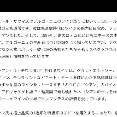
ニール・サウマ氏はブルゴーニュのワイン造りにおいてテロワー
派の元修道僧です。彼は修道僧時代にワインの魅力に目覚め、フラ
を学びました。そして、1999年、妻のロテム氏とともにボーヌの
立。ブルゴーニュの生産者は自分の畑をよく知っていますが、アペ
に持つ人物は珍しく、彼は畑の所有者たちからもリスペクトされる
い理解と情熱を持っています。
シアン・ル・モワンヌが手掛けるワインは、グラン・エシェゾー、
ヴァン、モンラッシェなどコート・ドール全域にわたる銘醸畑ばか
わずかな量のワインをリリースする「ミクロネゴシアン」のパイオ
・アドヴォケイト誌で「短期間で最も優れたネゴシアンの一つを作
ゴーニュワインの世界でトップクラスの評価を受けています。
ウマ氏は極上品質の1級畑と特級畑のブドウを購入するにあたり、