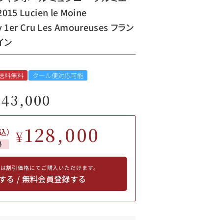
5 Lucien le Moine
y 1er Cru Les Amoureuses フラン
イン
送料無料
クール便対応可能
143,000
128,000
込）
¥
得
員は割引価格にてご購入いただけます。
する / 無料会員登録する