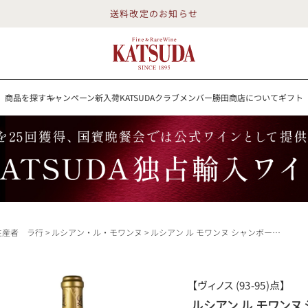
送料改定のお知らせ
商品を探す
キャンペーン
新入荷
KATSUDAクラブメンバー
勝田商店について
ギフト
送料改定のお知らせ
を探す
キャンペーン
新入荷
KATSUDAクラブメンバー
勝田商店について
イン
白ワイン
スパークリング
ロゼワイン
RP100点
生産者 ラ行
ルシアン・ル・モワンヌ
ルシアン ル モワンヌ シャンボール ミュジニー プルミエ クリュ レ ザムルーズ 2015 Lucien le Moine Chambolle Musigny 1er Cru Les Amoureuses フランス ブルゴーニュ 赤ワイン
詳細検索する
【ヴィノス (93-95)点】
勝田商店について
ルシアン ル モワンヌ