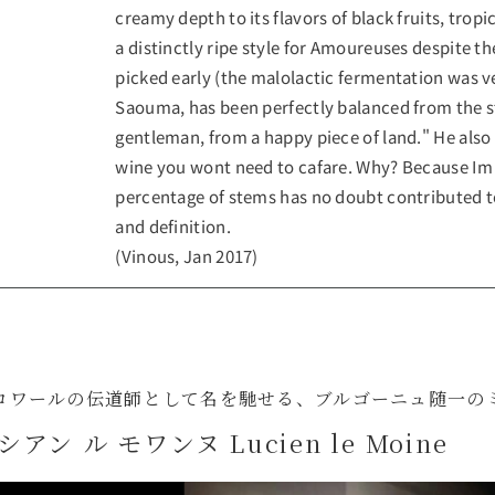
creamy depth to its flavors of black fruits, tropi
a distinctly ripe style for Amoureuses despite th
picked early (the malolactic fermentation was ve
Saouma, has been perfectly balanced from the st
gentleman, from a happy piece of land." He also t
wine you wont need to cafare. Why? Because Im no
percentage of stems has no doubt contributed t
and definition.
(Vinous, Jan 2017)
ロワールの伝道師として名を馳せる、ブルゴーニュ随一の
シアン ル モワンヌ Lucien le Moine