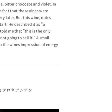
cal bitter chocoate and violet. In
e fact that these vines were
ry late). But this wine, notes
art. He described it as "a
old me that "this is the only
t going to sell it!" A small
o the wines impression of energy
ミクロネゴシアン