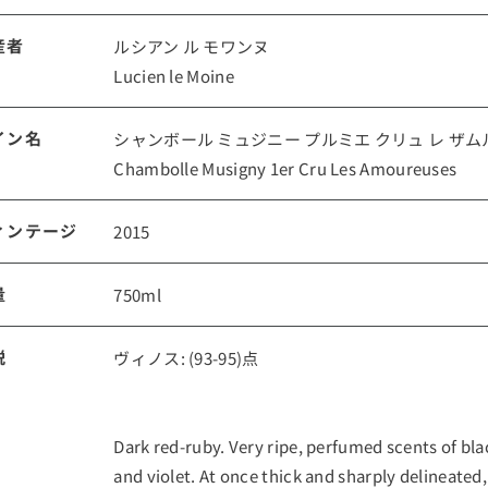
産者
ルシアン ル モワンヌ
ルイ・ロデレール
サロン
Lucien le Moine
イン名
シャンボール ミュジニー プルミエ クリュ レ ザム
Chambolle Musigny 1er Cru Les Amoureuses
ィンテージ
2015
量
750ml
スクリーミング・
オーパス・ワン
イーグル
説
ヴィノス: (93-95)点
Dark red-ruby. Very ripe, perfumed scents of blac
and violet. At once thick and sharply delineated