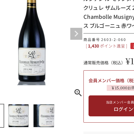
クリュ レ ザムルーズ 201
ギフトラッピング
Chambolle Musign
ス ブルゴーニュ 赤ワ
商品番号
2603-2-060
[
1,430
ポイント進呈 ]
¥
通常販売価格（税込）
会員メンバー価格（税
￥15,000お
ブルゴーニュ
当店メンバー会
ログイン
赤ワイン
白ワイン
シャンパーニュ
10,000円〜39,999円
スパークリング
ロゼワイン
その他
80,000円〜99,999円
メルマガ
LINE