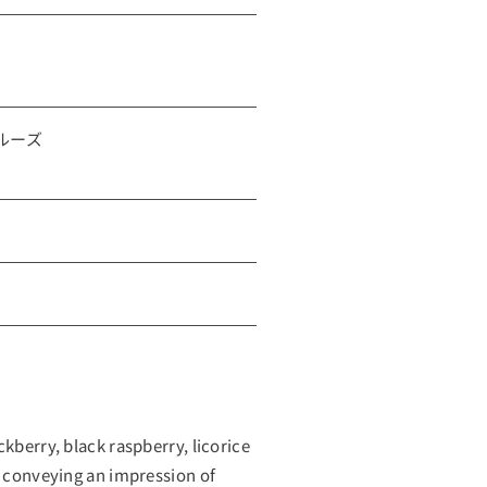
ルーズ
kberry, black raspberry, licorice
, conveying an impression of