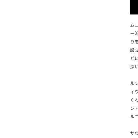
ム
ー
り
設
ど
深
ル
ィ
く
ン
ル
サ