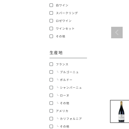
白ワイン
ショッピングガイド
スパークリング
ロゼワイン
ワインセット
その他
生産地
銘柄から探す
フランス
生産地から探す
└ ブルゴーニュ
└ ボルドー
種類で探す
└ シャンパーニュ
フランス
└ ローヌ
価格帯から探す
└ その他
ボルドー
アメリカ
〜9,999円
お得な情報を受け取る
└ カリフォルニア
ローヌ
40,000円〜79,999円
└ その他