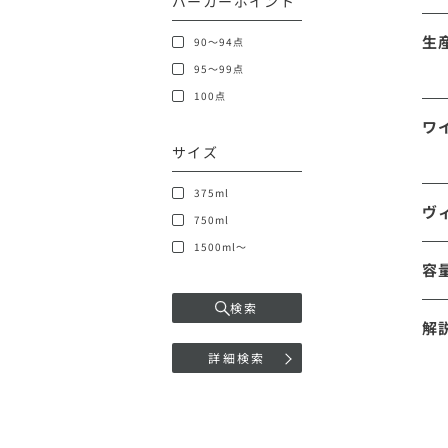
パーカーポイント
生
90～94点
95～99点
100点
ワ
サイズ
375ml
ヴ
750ml
1500ml～
容
検索
解
詳細検索