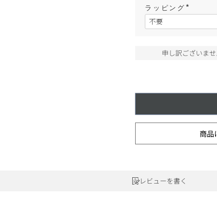
ワインセット
ルロワ
DRC
ラッピング
9円
(
必
カリフォルニア
9円
須
)
お問い合わせ
申し訳ございませ
ドイツ
その他国
ラフィット
ペトリュス
商品
レビューを書く