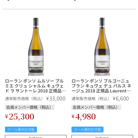
ローラン ポンソ ムルソー プル
ローラン ポンソ ブルゴーニュ
ミエ クリュ シャルム キュヴェ
ブラン キュヴェ デュ パルス ネ
ド ラ サントーレ 2018 正規品
ージュ 2018 正規品 Laurent
Laurent Ponsot Meursault
Ponsot Bourgogne Blanc
33,000
6,600
¥
¥
通常販売価格（税込）
通常販売価格（税込）
Charmes Cuvee de la
Cuvee du Perce Neige フラン
Centauree フランス ブルゴー
ス ブルゴーニュ 白ワイン
会員メンバー価格（税込）
会員メンバー価格（税込）
ニュ 白ワイン
25,300
4,980
¥
¥
クール便対応可能
クール便対応可能