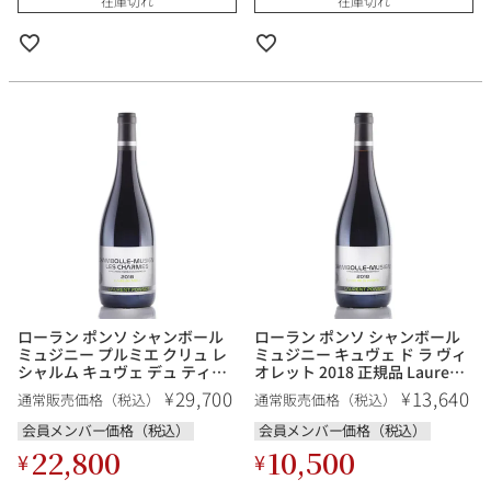
在庫切れ
在庫切れ
ローラン ポンソ シャンボール
ローラン ポンソ シャンボール
ミュジニー プルミエ クリュ レ
ミュジニー キュヴェ ド ラ ヴィ
シャルム キュヴェ デュ ティユ
オレット 2018 正規品 Laurent
ル 2018 正規品 Laurent
Ponsot Chambolle Musigny
29,700
13,640
¥
¥
通常販売価格（税込）
通常販売価格（税込）
Ponsot Chambolle Musigny
Cuvee de la Violette フランス
Les Charmes Cuvee du Tilleul
ブルゴーニュ 赤ワイン
会員メンバー価格（税込）
会員メンバー価格（税込）
フランス ブルゴーニュ 赤ワイ
22,800
10,500
¥
¥
ン