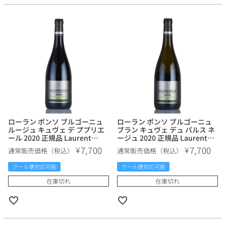
ローラン ポンソ ブルゴーニュ
ローラン ポンソ ブルゴーニュ
ルージュ キュヴェ デ ププリエ
ブラン キュヴェ デュ パルス ネ
ール 2020 正規品 Laurent
ージュ 2020 正規品 Laurent
Ponsot Bourgogne Rouge
Ponsot Bourgogne Blanc
7,700
7,700
¥
¥
通常販売価格（税込）
通常販売価格（税込）
Cuvee des Peupliers フランス
Cuvee du Perce Neige フラン
ブルゴーニュ 赤ワイン
ス ブルゴーニュ 白ワイン
クール便対応可能
クール便対応可能
在庫切れ
在庫切れ