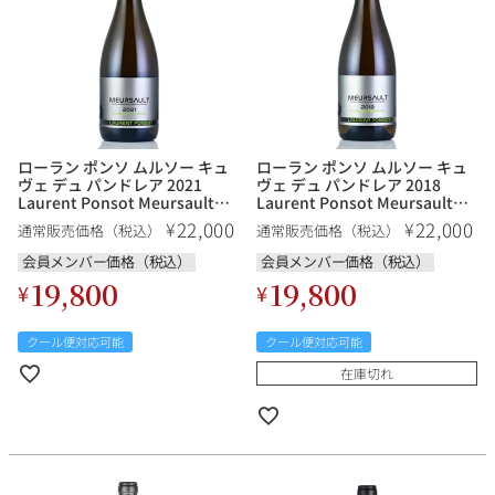
銘柄から探す
生産地から探す
ローラン ポンソ ムルソー キュ
ローラン ポンソ ムルソー キュ
ヴェ デュ パンドレア 2021
ヴェ デュ パンドレア 2018
Laurent Ponsot Meursault
Laurent Ponsot Meursault
種類で探す
Cuvee du Pandorea フランス
Cuvee du Pandorea フランス
22,000
22,000
¥
¥
通常販売価格（税込）
通常販売価格（税込）
ブルゴーニュ 白ワイン
ブルゴーニュ 白ワイン
フランス
ブルゴーニュ
会員メンバー価格（税込）
会員メンバー価格（税込）
価格帯から探す
19,800
19,800
¥
¥
ルロワ
DRC
赤ワイン
白ワイン
ボルドー
シャンパーニュ
〜9,999円
10,000円〜39,999円
クール便対応可能
クール便対応可能
お得な情報を受け取る
スパークリング
ロゼワイン
ローヌ
その他
40,000円〜79,999円
80,000円〜99,999円
在庫切れ
メルマガ
LINE
ワインセット
100,000円〜199,999円
アメリカ
カリフォルニア
ラフィット
ペトリュス
200,000円〜499,999円
500,000円〜
お問い合わせ