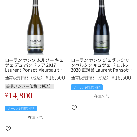
その他
イタリア
ドイツ
ルイ・ロデレール
サロン
チリ
その他国
ローラン ポンソ ムルソー キュ
ローラン ポンソ ジュヴレ シャ
ヴェ デュ パンドレア 2017
ンベルタン キュヴェ ド ロルヌ
スクリーミング・
オーパス・ワン
Laurent Ponsot Meursault
2020 正規品 Laurent Ponsot
イーグル
Cuvee du Pandorea フランス
Gevrey Chambertin Cuvee de
16,500
16,500
¥
¥
通常販売価格（税込）
通常販売価格（税込）
ブルゴーニュ 白ワイン
lAulne フランス ブルゴーニュ
赤ワイン
会員メンバー価格（税込）
クール便対応可能
14,800
¥
在庫切れ
クール便対応可能
在庫切れ