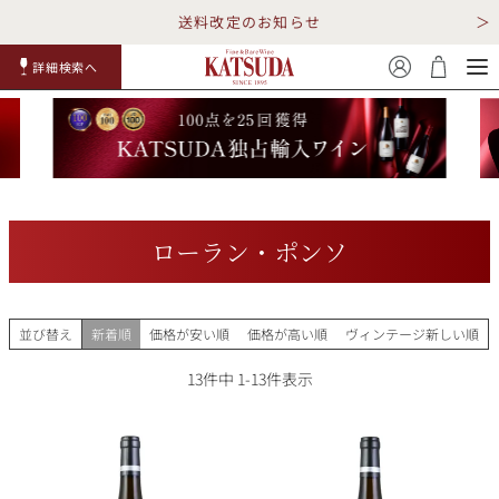
送料改定のお知らせ
詳細検索へ
赤ワイ
白ワイ
スパークリ
ロゼワイ
RP100
詳細検
ン
ン
ング
ン
点
索
ローラン・ポンソ
TOP
詳細検索する
並び替え
新着順
価格が安い順
価格が高い順
ヴィンテージ新しい順
キャンペーン
勝田商店について
13
件中
1
-
13
件表示
ショッピングガイド
ギフトラッピング