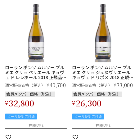
ローラン ポンソ ムルソー プル
ローラン ポンソ ムルソー プル
ミエ クリュ ペリエール キュヴ
ミエ クリュ ジュヌヴリエール
ェ ド レレボール 2018 正規品
キュヴェ ド リポメ 2018 正規品
Laurent Ponsot Meursault
Laurent Ponsot Meursault
40,700
33,000
¥
¥
通常販売価格（税込）
通常販売価格（税込）
Perrieres Cuvee de lHellebore
Genevrieres Cuvee de
フランス ブルゴーニュ 白ワイ
lIpomee フランス ブルゴーニ
会員メンバー価格（税込）
会員メンバー価格（税込）
ン
ュ 白ワイン
32,800
26,300
¥
¥
クール便対応可能
クール便対応可能
在庫切れ
在庫切れ