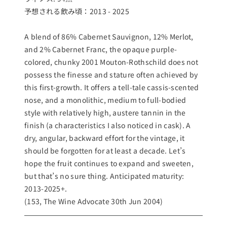
予想される飲み頃：2013 - 2025
A blend of 86% Cabernet Sauvignon, 12% Merlot,
and 2% Cabernet Franc, the opaque purple-
colored, chunky 2001 Mouton-Rothschild does not
possess the finesse and stature often achieved by
this first-growth. It offers a tell-tale cassis-scented
nose, and a monolithic, medium to full-bodied
style with relatively high, austere tannin in the
finish (a characteristics I also noticed in cask). A
dry, angular, backward effort for the vintage, it
should be forgotten for at least a decade. Let’s
hope the fruit continues to expand and sweeten,
but that’s no sure thing. Anticipated maturity:
2013-2025+.
(153, The Wine Advocate 30th Jun 2004)