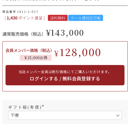
その他
商品番号
1811-1-017
[
1,430
ポイント進呈 ]
送料無料
クール便対応可能
イタリア
ドイツ
ルイ・ロデレール
サロン
¥
143,000
通常販売価格（税込）
チリ
その他国
128,000
会員メンバー価格（税込）
¥
￥15,000お得
スクリーミング・
オーパス・ワン
イーグル
当店メンバー会員は割引価格にてご購入いただけます。
ログインする / 無料会員登録する
ギフト箱(有償)
(
必
須
)