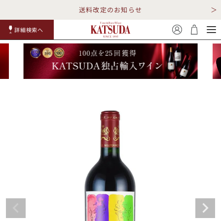
送料改定のお知らせ
詳細検索へ
赤ワイ
白ワイ
スパークリ
ロゼワイ
RP100
詳細検
ン
ン
ング
ン
点
索
TOP
詳細検索する
キャンペーン
勝田商店について
ショッピングガイド
ギフトラッピング