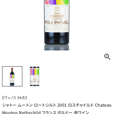
銘柄から探す
生産地から探す
種類で探す
フランス
ブルゴーニュ
価格帯から探す
ルロワ
DRC
赤ワイン
白ワイン
ボルドー
シャンパーニュ
〜9,999円
10,000円〜39,999円
お得な情報を受け取る
スパークリング
ロゼワイン
ローヌ
その他
40,000円〜79,999円
80,000円〜99,999円
メルマガ
LINE
ワインセット
100,000円〜199,999円
【ヴィノス 94点】
アメリカ
カリフォルニア
ラフィット
ペトリュス
200,000円〜499,999円
シャトー ムートン ロートシルト 2001 ロスチャイルド Chateau
500,000円〜
Mouton Rothschild フランス ボルドー 赤ワイン
お問い合わせ