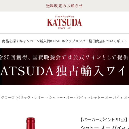
送料改定のお知らせ
商品を探す
キャンペーン
新入荷
KATSUDAクラブメンバー
勝田商店について
ギフト
送料改定のお知らせ
を探す
キャンペーン
新入荷
KATSUDAクラブメンバー
勝田商店について
イン
白ワイン
スパークリング
ロゼワイン
RP100点
グラーヴ (ぺサック・レオニャン)
シャトー・オー・バイィ
シャトー オー バイィ オー バイィ ドゥ 2022 Chateau Haut-bailly Haut-bailly 
詳細検索する
【パーカーポイント 91点】
勝田商店について
シャトー オー バイィ オー