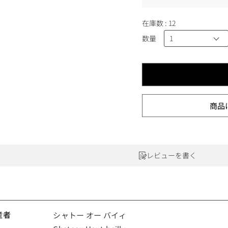
)
ワインセット
ルロワ
DRC
9円
カリフォルニア
在庫数
12
9円
数量
お問い合わせ
ドイツ
商品
その他国
ラフィット
ペトリュス
レビューを書く
産者
シャトー オー バイィ