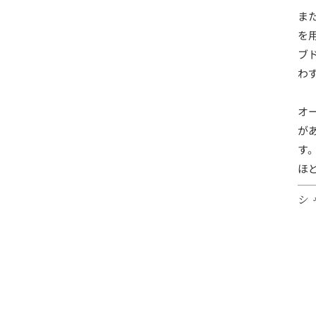
ま
を
ブ
わ
オ
が
す
ほ
シ