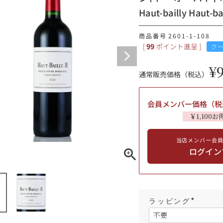
Haut-bailly Hau
ギフトラッピング
商品番号
2601-1-108
[
99
ポイント進呈 ]
ク
¥
通常販売価格（税込）
会員メンバー価格（税
￥1,100お
当店メンバー会
ログイン
ブルゴーニュ
赤ワイン
白ワイン
シャンパーニュ
10,000円〜39,999円
ラッピング
スパークリング
ロゼワイン
(
その他
必
80,000円〜99,999円
須
メルマガ
LINE