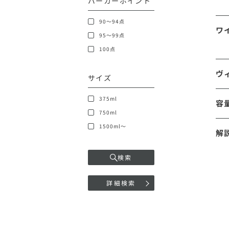
パーカーポイント
90～94点
ワ
95～99点
100点
ヴ
サイズ
375ml
容
750ml
1500ml～
解
検索
詳細検索