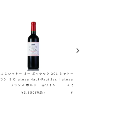
1 C
シャトー オー ポイヤック 201
シャトー オー バイィ 2011 C
シャトー オー 
 フラン
9 Chateau Haut-Pauillac
hateau Haut-bailly フラン
オーブリオン Ch
フランス ボルドー 赤ワイン
ス ボルドー 赤ワイン
-Brion フ
ワ
¥
3,850
(税込)
¥
20,570
(税込)
¥
121,