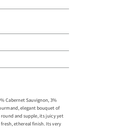
 30% Cabernet Sauvignon, 3%
gourmand, elegant bouquet of
round and supple, its juicy yet
resh, ethereal finish. Its very