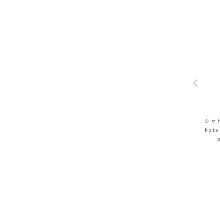
シャト
hate