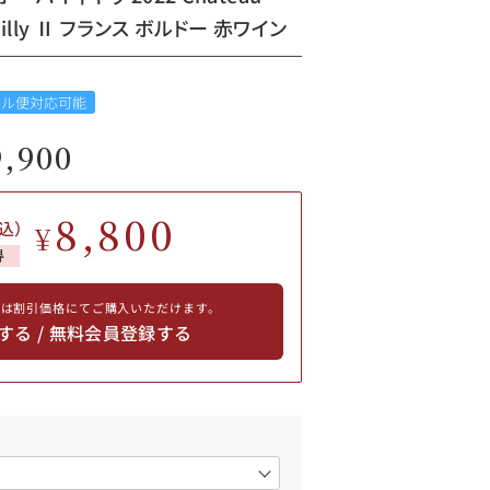
t-bailly Ⅱ フランス ボルドー 赤ワイン
ール便対応可能
9,900
8,800
込）
¥
得
員は割引価格にてご購入いただけます。
する / 無料会員登録する