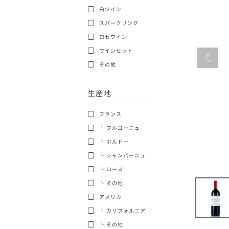
白ワイン
ショッピングガイド
スパークリング
ロゼワイン
ワインセット
その他
生産地
銘柄から探す
フランス
生産地から探す
└ ブルゴーニュ
└ ボルドー
種類で探す
└ シャンパーニュ
フランス
└ ローヌ
価格帯から探す
└ その他
ボルドー
アメリカ
〜9,999円
お得な情報を受け取る
└ カリフォルニア
ローヌ
40,000円〜79,999円
└ その他