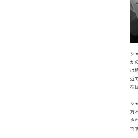
シ
か
は
近
在
シ
万
さ
で