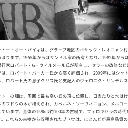
ャトー・オー・バイィは、グラーブ地区のペサック・レオニャン村
のぼります。1955年からはサンドル家の所有となり、1982年から
銀行家ロバート・G・ウィルメール氏が所有し、セラーの改修など
では、ロバート・パーカー氏から高く評価され、2009年にはシャト
は、ロバート氏の息子クリス氏と支配人のヴェロニク・サンデルス
ャトーの畑は、周囲で最も高い丘の頂に位置し、日当たりと水はけ
本のブドウの木が植えられ、カベルネ・ソーヴィニョン、メルロー
れています。全体の15％は約100年の古樹で、フィロキセラの時
す。これらの古樹から収穫されたブドウは、ほとんどが最高品質の