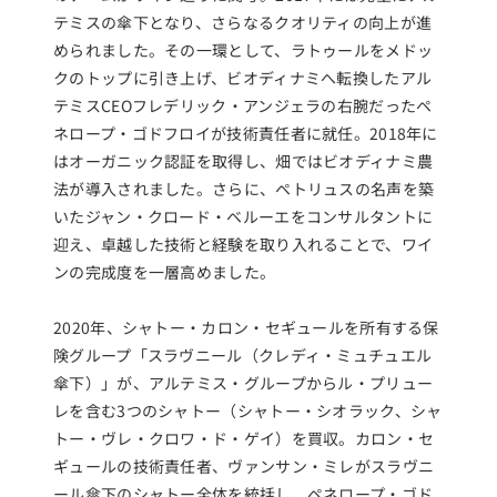
テミスの傘下となり、さらなるクオリティの向上が進
められました。その一環として、ラトゥールをメドッ
クのトップに引き上げ、ビオディナミへ転換したアル
テミスCEOフレデリック・アンジェラの右腕だったペ
ネロープ・ゴドフロイが技術責任者に就任。2018年に
はオーガニック認証を取得し、畑ではビオディナミ農
法が導入されました。さらに、ペトリュスの名声を築
いたジャン・クロード・ベルーエをコンサルタントに
迎え、卓越した技術と経験を取り入れることで、ワイ
ンの完成度を一層高めました。
2020年、シャトー・カロン・セギュールを所有する保
険グループ「スラヴニール（クレディ・ミュチュエル
傘下）」が、アルテミス・グループからル・プリュー
レを含む3つのシャトー（シャトー・シオラック、シャ
トー・ヴレ・クロワ・ド・ゲイ）を買収。カロン・セ
ギュールの技術責任者、ヴァンサン・ミレがスラヴニ
ール傘下のシャトー全体を統括し、ペネロープ・ゴド