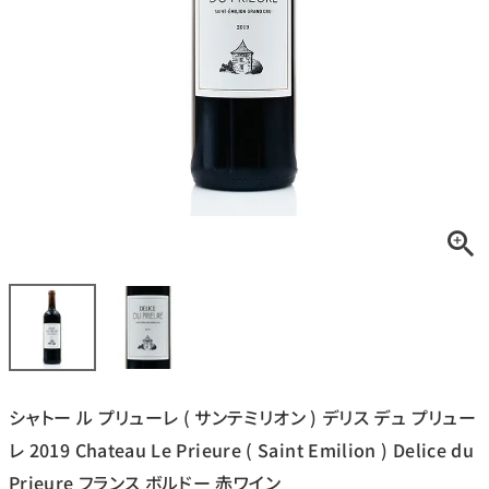
銘柄から探す
生産地から探す
種類で探す
フランス
ブルゴーニュ
価格帯から探す
ルロワ
DRC
赤ワイン
白ワイン
ボルドー
シャンパーニュ
〜9,999円
10,000円〜39,999円
お得な情報を受け取る
スパークリング
ロゼワイン
ローヌ
その他
40,000円〜79,999円
80,000円〜99,999円
メルマガ
LINE
ワインセット
100,000円〜199,999円
シャトー ル プリューレ ( サンテミリオン ) デリス デュ プリュー
アメリカ
カリフォルニア
ラフィット
ペトリュス
200,000円〜499,999円
レ 2019 Chateau Le Prieure ( Saint Emilion ) Delice du
500,000円〜
Prieure フランス ボルドー 赤ワイン
お問い合わせ