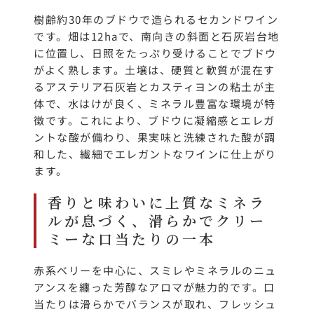
樹齢約30年のブドウで造られるセカンドワイン
です。畑は12haで、南向きの斜面と石灰岩台地
に位置し、日照をたっぷり受けることでブドウ
がよく熟します。土壌は、硬質と軟質が混在す
るアステリア石灰岩とカスティヨンの粘土が主
体で、水はけが良く、ミネラル豊富な環境が特
徴です。これにより、ブドウに凝縮感とエレガ
ントな酸が備わり、果実味と洗練された酸が調
和した、繊細でエレガントなワインに仕上がり
ます。
香りと味わいに上質なミネラ
ルが息づく、滑らかでクリー
ミーな口当たりの一本
赤系ベリーを中心に、スミレやミネラルのニュ
アンスを纏った芳醇なアロマが魅力的です。口
当たりは滑らかでバランスが取れ、フレッシュ