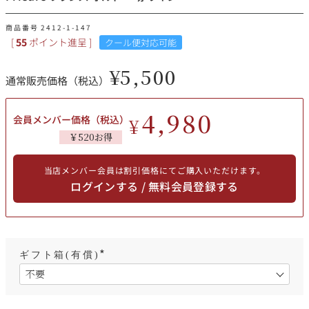
その他
商品番号
2412-1-147
[
55
ポイント進呈 ]
クール便対応可能
イタリア
ドイツ
ルイ・ロデレール
サロン
¥
5,500
通常販売価格（税込）
チリ
その他国
4,980
会員メンバー価格（税込）
¥
￥520お得
スクリーミング・
オーパス・ワン
イーグル
当店メンバー会員は割引価格にてご購入いただけます。
ログインする / 無料会員登録する
ギフト箱(有償)
(
必
須
)