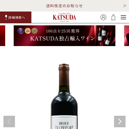
送料改定のお知らせ
詳細検索へ
赤ワイ
白ワイ
スパークリ
ロゼワイ
RP100
詳細検
ン
ン
ング
ン
点
索
TOP
詳細検索する
キャンペーン
勝田商店について
ショッピングガイド
ギフトラッピング