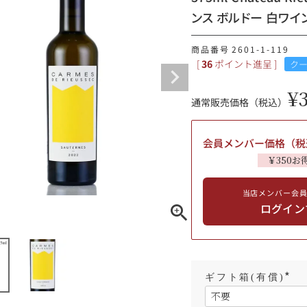
ンス ボルドー 白ワイ
ギフトラッピング
商品番号
2601-1-119
[
36
ポイント進呈 ]
ク
¥
通常販売価格（税込）
会員メンバー価格（税
￥350お
当店メンバー会
ログイン
ブルゴーニュ
赤ワイン
白ワイン
シャンパーニュ
10,000円〜39,999円
ギフト箱(有償)
スパークリング
ロゼワイン
(
その他
必
80,000円〜99,999円
須
メルマガ
LINE