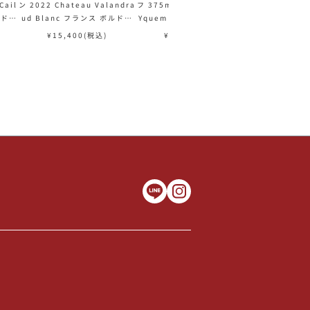
Cail
ン 2022 Chateau Valandra
フ 375ml イケム Chateau d
ラヴィエール ブ
ルドー
ud Blanc フランス ボルドー
Yquem フランス ボルドー 甘
ateau Malar
白ワイン
口ワイン 白ワイン
e Blanc フ
¥
15,400
(税込)
¥
39,930
(税込)
¥
13,2
ワ