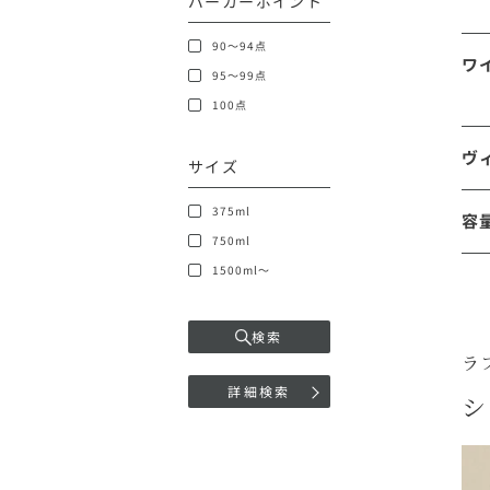
パーカーポイント
90～94点
ワ
95～99点
100点
ヴ
サイズ
375ml
容
750ml
1500ml～
検索
ラ
詳細検索
シ