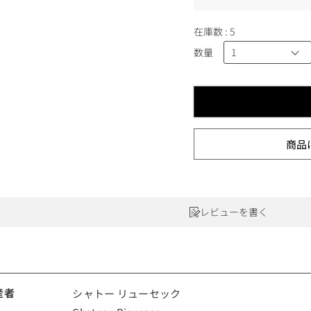
)
ワインセット
ルロワ
DRC
9円
カリフォルニア
在庫数
5
9円
数量
お問い合わせ
ドイツ
商品
その他国
ラフィット
ペトリュス
レビューを書く
産者
シャトー リューセック