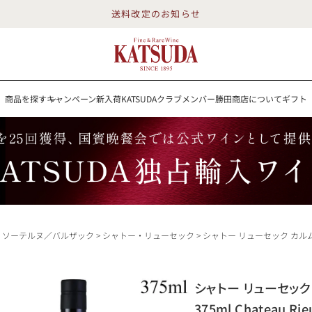
送料改定のお知らせ
商品を探す
キャンペーン
新入荷
KATSUDAクラブメンバー
勝田商店について
ギフト
送料改定のお知らせ
を探す
キャンペーン
新入荷
KATSUDAクラブメンバー
勝田商店について
イン
白ワイン
スパークリング
ロゼワイン
RP100点
：ソーテルヌ／バルザック
シャトー・リューセック
シャトー リューセック カルム ド リューセック 2022 ハーフ 375ml Chateau Rieussec Carmes de Rieussec フラン
詳細検索する
シャトー リューセック 
勝田商店について
375ml Chateau Rie