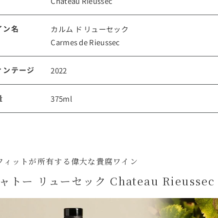
Chateau Rieussec
ルイ・ロデレール
サロン
イン名
カルム ド リューセック
Carmes de Rieussec
ィンテージ
2022
量
375ml
スクリーミング・
オーパス・ワン
イーグル
フィットが所有する偉大な貴腐ワイン
ャトー リューセック Chateau Rieussec