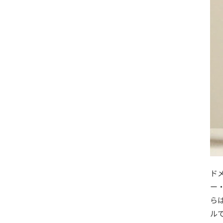
ド
ー
ら
ル