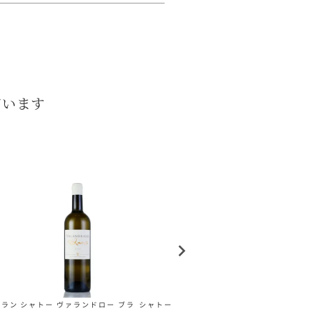
ています
ブラン
シャトー ヴァランドロー ブラ
シャトー ディケム 2016 ハー
シャトー マラ