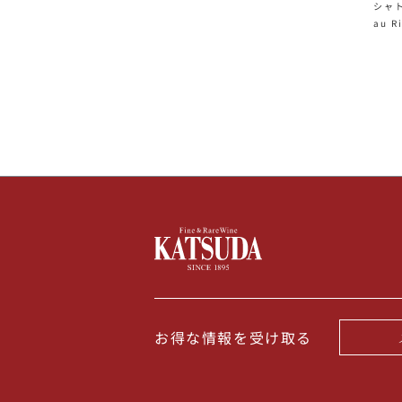
シャト
au R
c フ
お得な情報を受け取る