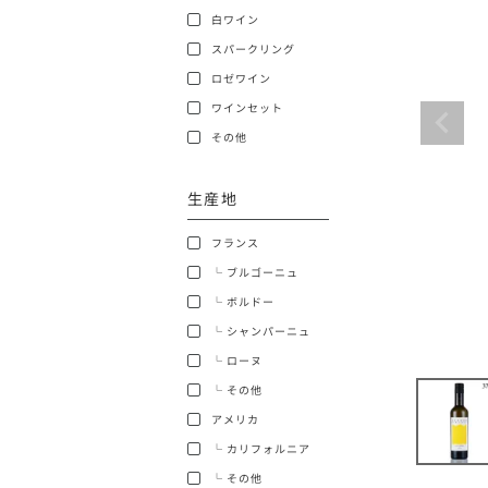
白ワイン
ショッピングガイド
スパークリング
ロゼワイン
ワインセット
その他
生産地
銘柄から探す
フランス
生産地から探す
└ ブルゴーニュ
└ ボルドー
種類で探す
└ シャンパーニュ
フランス
└ ローヌ
価格帯から探す
└ その他
ボルドー
アメリカ
〜9,999円
お得な情報を受け取る
└ カリフォルニア
ローヌ
40,000円〜79,999円
└ その他