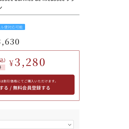
ン
ール便対応可能
3,630
3,280
込）
¥
得
員は割引価格にてご購入いただけます。
する / 無料会員登録する