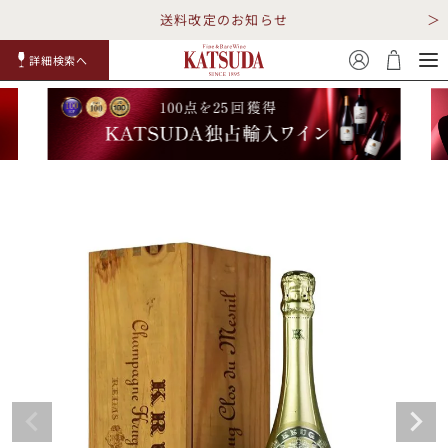
送料改定のお知らせ
詳細検索へ
赤ワイ
白ワイ
スパークリ
ロゼワイ
RP100
詳細検
ン
ン
ング
ン
点
索
TOP
詳細検索する
キャンペーン
勝田商店について
ショッピングガイド
ギフトラッピング