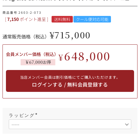
その他
商品番号
2603-2-073
[
7,150
ポイント進呈 ]
送料無料
クール便対応可能
イタリア
ドイツ
ルイ・ロデレール
サロン
¥
715,000
通常販売価格（税込）
チリ
その他国
648,000
会員メンバー価格（税込）
¥
￥67,000お得
スクリーミング・
オーパス・ワン
イーグル
当店メンバー会員は割引価格にてご購入いただけます。
ログインする / 無料会員登録する
ラッピング
(
必
須
)