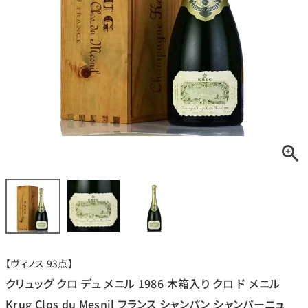
銘柄から探す
生産地から探す
種類で探す
フランス
ブルゴーニュ
価格帯から探す
ルロワ
DRC
赤ワイン
白ワイン
ボルドー
シャンパーニュ
〜9,999円
10,000円〜39,999円
お得な情報を受け取る
スパークリング
ロゼワイン
ローヌ
その他
40,000円〜79,999円
80,000円〜99,999円
メルマガ
LINE
ワインセット
100,000円〜199,999円
【ヴィノス 93点】
アメリカ
カリフォルニア
ラフィット
ペトリュス
200,000円〜499,999円
クリュッグ クロ デュ メニル 1986 木箱入り クロ ド メニル
500,000円〜
Krug Clos du Mesnil フランス シャンパン シャンパーニュ
お問い合わせ