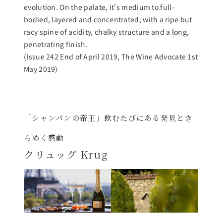
evolution. On the palate, it's medium to full-
bodied, layered and concentrated, with a ripe but
racy spine of acidity, chalky structure and a long,
penetrating finish.
(Issue 242 End of April 2019, The Wine Advocate 1st
May 2019)
「シャンパンの帝王」飲むたびにある発見とき
らめく感動
クリュッグ Krug