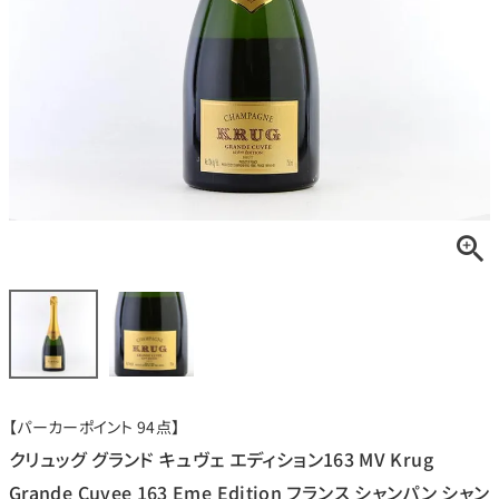
銘柄から探す
生産地から探す
種類で探す
フランス
ブルゴーニュ
価格帯から探す
ルロワ
DRC
赤ワイン
白ワイン
ボルドー
シャンパーニュ
〜9,999円
10,000円〜39,999円
お得な情報を受け取る
スパークリング
ロゼワイン
ローヌ
その他
40,000円〜79,999円
80,000円〜99,999円
メルマガ
LINE
ワインセット
100,000円〜199,999円
【パーカーポイント 94点】
アメリカ
カリフォルニア
ラフィット
ペトリュス
200,000円〜499,999円
クリュッグ グランド キュヴェ エディション163 MV Krug
500,000円〜
Grande Cuvee 163 Eme Edition フランス シャンパン シャン
お問い合わせ