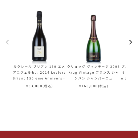
ルクレール ブリアン 150 エメ
クリュッグ ヴィンテージ 2008
ブノワ ラ
アニヴェルセル 2014 Leclerc
Krug Vintage フランス シャ
オン NV B
Briant 150 eme Anniversai
ンパン シャンパーニュ
e de M
re フランス シャンパン シャン
ャンパ
¥
33,000
(税込)
¥
165,000
(税込)
¥
パーニュ