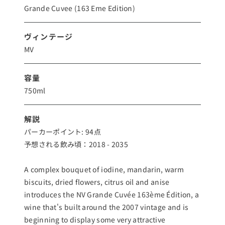
Grande Cuvee (163 Eme Edition)
ヴィンテージ
MV
容量
750ml
解説
パーカーポイント: 94点
予想される飲み頃：2018 - 2035
A complex bouquet of iodine, mandarin, warm
biscuits, dried flowers, citrus oil and anise
introduces the NV Grande Cuvée 163ème Édition, a
wine that's built around the 2007 vintage and is
beginning to display some very attractive