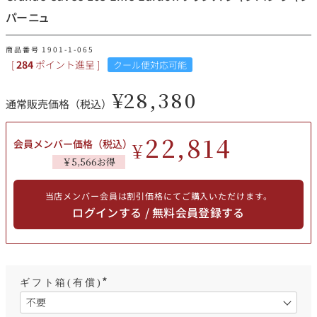
その他
パーニュ
イタリア
ドイツ
商品番号
1901-1-065
ルイ・ロデレール
サロン
[
284
ポイント進呈 ]
クール便対応可能
チリ
その他国
¥
28,380
通常販売価格（税込）
22,814
会員メンバー価格（税込）
¥
スクリーミング・
オーパス・ワン
￥5,566お得
イーグル
当店メンバー会員は割引価格にてご購入いただけます。
ログインする / 無料会員登録する
ギフト箱(有償)
(
必
須