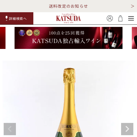
送料改定のお知らせ
詳細検索へ
赤ワイ
白ワイ
スパークリ
ロゼワイ
RP100
詳細検
ン
ン
ング
ン
点
索
TOP
詳細検索する
キャンペーン
勝田商店について
ショッピングガイド
ギフトラッピング