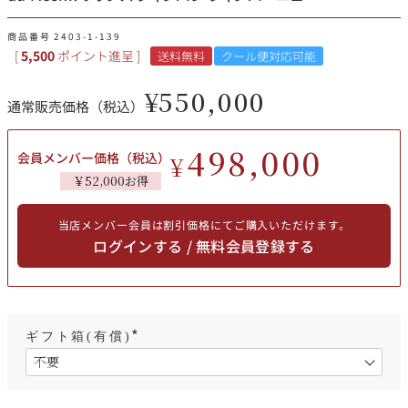
その他
商品番号
2403-1-139
[
5,500
ポイント進呈 ]
送料無料
クール便対応可能
イタリア
ドイツ
ルイ・ロデレール
サロン
¥
550,000
通常販売価格（税込）
チリ
その他国
498,000
会員メンバー価格（税込）
¥
￥52,000お得
スクリーミング・
オーパス・ワン
イーグル
当店メンバー会員は割引価格にてご購入いただけます。
ログインする / 無料会員登録する
ギフト箱(有償)
(
必
須
)