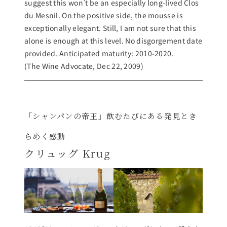
suggest this won’t be an especially long-lived Clos
du Mesnil. On the positive side, the mousse is
exceptionally elegant. Still, I am not sure that this
alone is enough at this level. No disgorgement date
provided. Anticipated maturity: 2010-2020.
(The Wine Advocate, Dec 22, 2009)
「シャンパンの帝王」飲むたびにある発見とき
らめく感動
クリュッグ Krug