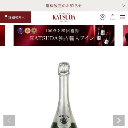
送料改定のお知らせ
詳細検索へ
赤ワイ
白ワイ
スパークリ
ロゼワイ
RP100
詳細検
ン
ン
ング
ン
点
索
TOP
詳細検索する
キャンペーン
勝田商店について
ショッピングガイド
ギフトラッピング