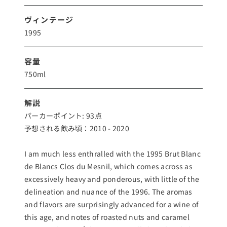
ヴィンテージ
1995
容量
750ml
解説
パーカーポイント: 93点
予想される飲み頃：2010 - 2020
I am much less enthralled with the 1995 Brut Blanc
de Blancs Clos du Mesnil, which comes across as
excessively heavy and ponderous, with little of the
delineation and nuance of the 1996. The aromas
and flavors are surprisingly advanced for a wine of
this age, and notes of roasted nuts and caramel