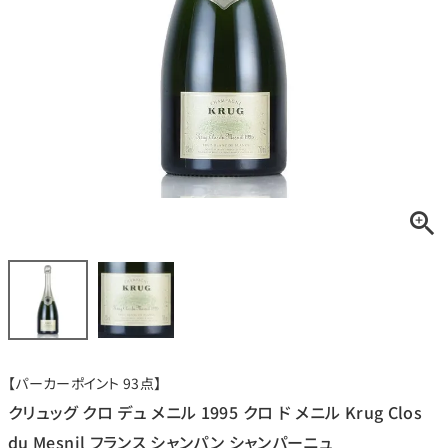
銘柄から探す
生産地から探す
種類で探す
フランス
ブルゴーニュ
価格帯から探す
ルロワ
DRC
赤ワイン
白ワイン
ボルドー
シャンパーニュ
〜9,999円
10,000円〜39,999円
お得な情報を受け取る
スパークリング
ロゼワイン
ローヌ
その他
40,000円〜79,999円
80,000円〜99,999円
メルマガ
LINE
ワインセット
100,000円〜199,999円
【パーカーポイント 93点】
アメリカ
カリフォルニア
ラフィット
ペトリュス
200,000円〜499,999円
クリュッグ クロ デュ メニル 1995 クロ ド メニル Krug Clos
500,000円〜
du Mesnil フランス シャンパン シャンパーニュ
お問い合わせ