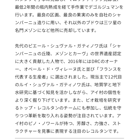
最低2年間の瓶内熟成を経て手作業でデゴルジュマンを
行います。最良の区画、最良の果実のみを自社のシャ
ンパーニュ造りに用い、それ以外のブドウは三ツ星の
名門メゾンになど他所に売却しています。
先代のピエール・シュヴァル・ガティノワ氏は「シャ
ンパーニュの丘陵、メゾンとカーヴ」の世界遺産認定
に大きく貢献した人物で、2016年にはDRCのオーナ
ー、オベール・ド・ヴィレーヌ氏と並び「フランスを
代表する生産者」に選出されました。現当主で12代目
のルイ・シュヴァル・ガティノワ氏は、地質学と地下
水研究に基づく知見を活かしながら、アイ村の個性を
より深く掘り下げています。また、ビオ栽培を研究す
るトップ・レコルタンのチームにも参加し、伝統を守
りつつ革新を取り入れる姿勢が注目されています。ア
イ村のピノ・ノワールが持つ、芳醇さ、力強さ、スト
ラクチャーを見事に表現する注目のレコルタンです。