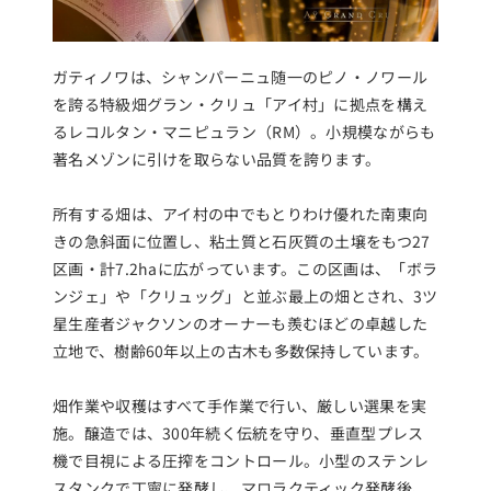
ガティノワは、シャンパーニュ随一のピノ・ノワール
を誇る特級畑グラン・クリュ「アイ村」に拠点を構え
るレコルタン・マニピュラン（RM）。小規模ながらも
著名メゾンに引けを取らない品質を誇ります。
所有する畑は、アイ村の中でもとりわけ優れた南東向
きの急斜面に位置し、粘土質と石灰質の土壌をもつ27
区画・計7.2haに広がっています。この区画は、「ボラ
ンジェ」や「クリュッグ」と並ぶ最上の畑とされ、3ツ
星生産者ジャクソンのオーナーも羨むほどの卓越した
立地で、樹齢60年以上の古木も多数保持しています。
畑作業や収穫はすべて手作業で行い、厳しい選果を実
施。醸造では、300年続く伝統を守り、垂直型プレス
機で目視による圧搾をコントロール。小型のステンレ
スタンクで丁寧に発酵し、マロラクティック発酵後、