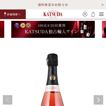
送料改定のお知らせ
詳細検索へ
赤ワイ
白ワイ
スパークリ
ロゼワイ
RP100
詳細検
ン
ン
ング
ン
点
索
TOP
詳細検索する
キャンペーン
勝田商店について
ショッピングガイド
ギフトラッピング