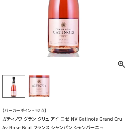
銘柄から探す
生産地から探す
種類で探す
フランス
ブルゴーニュ
価格帯から探す
ルロワ
DRC
赤ワイン
白ワイン
ボルドー
シャンパーニュ
〜9,999円
10,000円〜39,999円
お得な情報を受け取る
スパークリング
ロゼワイン
ローヌ
その他
40,000円〜79,999円
80,000円〜99,999円
メルマガ
LINE
ワインセット
100,000円〜199,999円
【パーカーポイント 92点】
アメリカ
カリフォルニア
ラフィット
ペトリュス
200,000円〜499,999円
ガティノワ グラン クリュ アイ ロゼ NV Gatinois Grand Cru
500,000円〜
Ay Rose Brut フランス シャンパン シャンパーニュ
お問い合わせ