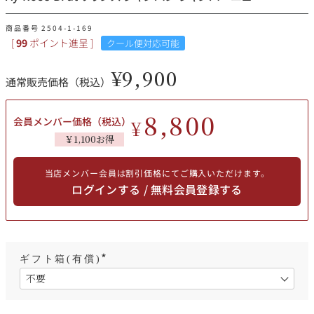
その他
商品番号
2504-1-169
[
99
ポイント進呈 ]
クール便対応可能
イタリア
ドイツ
ルイ・ロデレール
サロン
¥
9,900
通常販売価格（税込）
チリ
その他国
8,800
会員メンバー価格（税込）
¥
￥1,100お得
スクリーミング・
オーパス・ワン
イーグル
当店メンバー会員は割引価格にてご購入いただけます。
ログインする / 無料会員登録する
ギフト箱(有償)
(
必
須
)