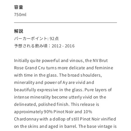
容量
750ml
解説
パーカーポイント: 92点
予想される飲み頃：2012 - 2016
Initially quite powerful and vinous, the NV Brut
Rose Grand Cru turns more delicate and feminine
with time in the glass. The broad shoulders,
minerality and power of Ay are vivid and
beautifully expressive in the glass. Pure layers of
intense minerality become utterly vivid on the
delineated, polished finish. This release is
approximately 90% Pinot Noir and 10%
Chardonnay with a dollop of still Pinot Noir vinified
on the skins and aged in barrel. The base vintage is