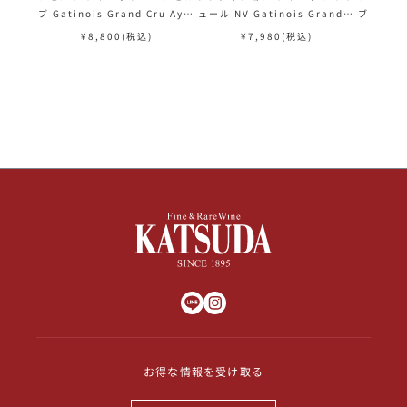
ブ Gatinois Grand Cru Ay R
ュール NV Gatinois Grand C
ブ Gatin
eserve Brut フランス シャン
ru Ay Tradition Brut Natur
eserve
¥
8,800
(税込)
¥
7,980
(税込)
¥
パン シャンパーニュ
e フランス シャンパン シャンパ
パン シャ
ーニュ
お得な情報を受け取る