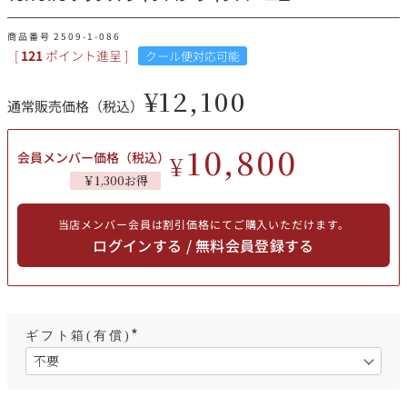
その他
商品番号
2509-1-086
[
121
ポイント進呈 ]
クール便対応可能
イタリア
ドイツ
ルイ・ロデレール
サロン
¥
12,100
通常販売価格（税込）
チリ
その他国
10,800
会員メンバー価格（税込）
¥
￥1,300お得
スクリーミング・
オーパス・ワン
イーグル
当店メンバー会員は割引価格にてご購入いただけます。
ログインする / 無料会員登録する
ギフト箱(有償)
(
必
須
)