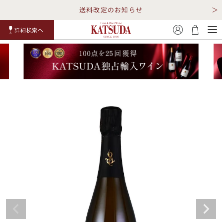
送料改定のお知らせ
詳細検索へ
赤ワイ
白ワイ
スパークリ
ロゼワイ
RP100
詳細検
ン
ン
ング
ン
点
索
TOP
詳細検索する
キャンペーン
勝田商店について
ショッピングガイド
ギフトラッピング