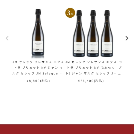
JM セレック ソレサンス エクス
JM セレック ソレサンス エクス
ラエルト
トラ ブリュット NV ジャン マ
トラ ブリュット NV [3本セッ
ブリュッ
ルク セレック JM Seleque So
ト] ジャン マルク セレック JM
ュ 2005-
lessence Extra Brut フラン
Seleque Solessence Extra
reres Ex
¥
8,800
(税込)
¥
26,400
(税込)
¥
ス シャンパン シャンパーニュ
Brut シャンパン シャンパーニ
ages 2
ュ
ャンパ