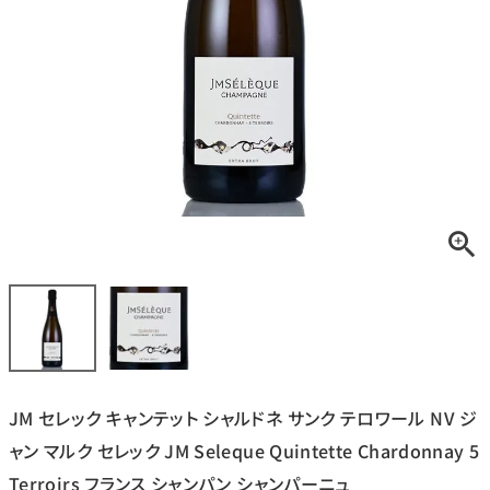
銘柄から探す
生産地から探す
種類で探す
フランス
ブルゴーニュ
価格帯から探す
ルロワ
DRC
赤ワイン
白ワイン
ボルドー
シャンパーニュ
〜9,999円
10,000円〜39,999円
お得な情報を受け取る
スパークリング
ロゼワイン
ローヌ
その他
40,000円〜79,999円
80,000円〜99,999円
メルマガ
LINE
ワインセット
100,000円〜199,999円
JM セレック キャンテット シャルドネ サンク テロワール NV ジ
アメリカ
カリフォルニア
ラフィット
ペトリュス
200,000円〜499,999円
ャン マルク セレック JM Seleque Quintette Chardonnay 5
500,000円〜
Terroirs フランス シャンパン シャンパーニュ
お問い合わせ