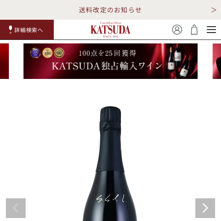
送料改定のお知らせ
詳細検索へ
赤ワイ
白ワイ
スパークリ
ロゼワイ
RP100
詳細検
ン
ン
ング
ン
点
索
TOP
詳細検索する
キャンペーン
勝田商店について
ショッピングガイド
ギフトラッピング