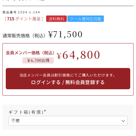
その他
商品番号
2504-1-144
[
715
ポイント進呈 ]
送料無料
クール便対応可能
イタリア
ドイツ
ルイ・ロデレール
サロン
¥
71,500
通常販売価格（税込）
チリ
その他国
64,800
会員メンバー価格（税込）
¥
￥6,700お得
スクリーミング・
オーパス・ワン
イーグル
当店メンバー会員は割引価格にてご購入いただけます。
ログインする / 無料会員登録する
ギフト箱(有償)
(
必
須
)