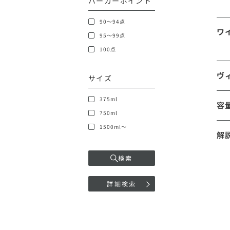
パーカーポイント
90～94点
ワ
95～99点
100点
ヴ
サイズ
375ml
容
750ml
1500ml～
解
検索
詳細検索