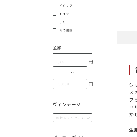
100,000円〜199,99
イタリア
アメリカ
ドイツ
200,000円〜499,99
チリ
500,000円〜
その他
その他国
金額
イタリア
円
チリ
〜
円
シ
ス
ブ
ヴィンテージ
ャ
か
生