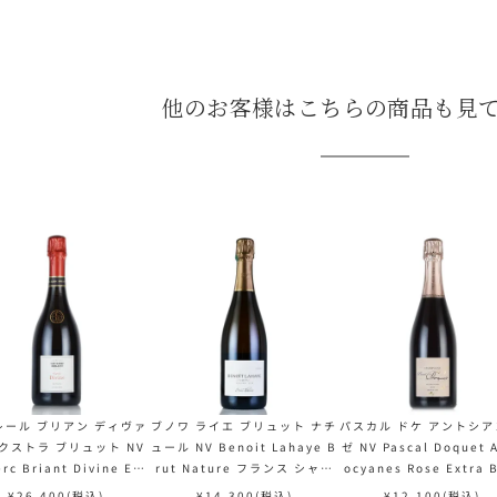
他のお客様はこちらの商品も見
レール ブリアン ディヴァ
ブノワ ライエ ブリュット ナチ
パスカル ドケ アントシア
エクストラ ブリュット NV
ュール NV Benoit Lahaye B
ゼ NV Pascal Doquet 
erc Briant Divine Ext
rut Nature フランス シャン
ocyanes Rose Extra 
Brut フランス シャンパン
パン シャンパーニュ
フランス シャンパン シ
¥
26,400
(税込)
¥
14,300
(税込)
¥
12,100
(税込)