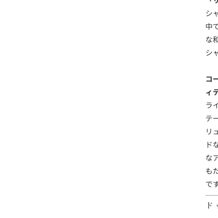
シ
中
な
シ
コ
ィ
ラ
テ
リ
ド
な
も
で
ド