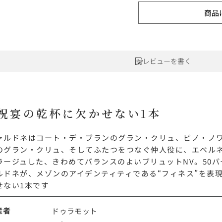
ワインセット
ルロワ
DRC
9円
商品
カリフォルニア
9円
お問い合わせ
レビューを書く
ドイツ
その他国
祝宴の乾杯に欠かせない1本
ラフィット
ペトリュス
ャルドネはコート・デ・ブランのグラン・クリュ、ピノ・ノ
のグラン・クリュ、そしてふたつをつなぐ仲人役に、エベル
ラージュした、きわめてバランスのよいブリュットNV。50
ルドネが、メゾンのアイデンティティである“フィネス”を表
せない1本です
産者
ドゥラモット