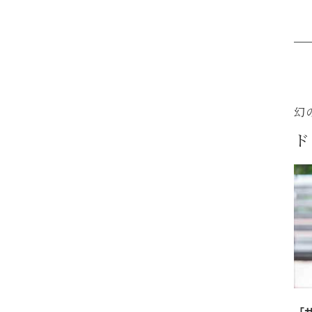
幻
ド
「