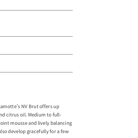
lamotte's NV Brut offers up
d citrus oil. Medium to full-
point mousse and lively balancing
 also develop gracefully for a few