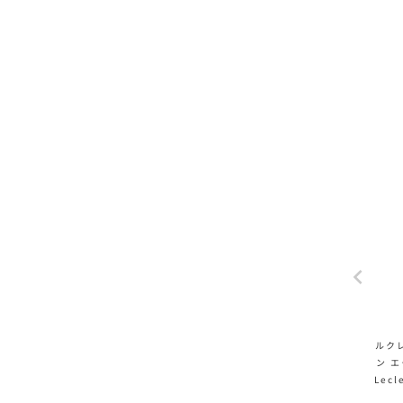
ルク
ン 
Lecl
ra 