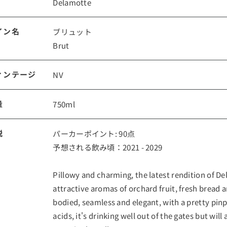
Delamotte
ルイ・ロデレール
サロン
イン名
ブリュット
Brut
ィンテージ
NV
量
750ml
説
パーカーポイント: 90点
スクリーミング・
オーパス・ワン
予想される飲み頃：2021 - 2029
イーグル
Pillowy and charming, the latest rendition of De
attractive aromas of orchard fruit, fresh bread an
bodied, seamless and elegant, with a pretty pin
acids, it's drinking well out of the gates but will