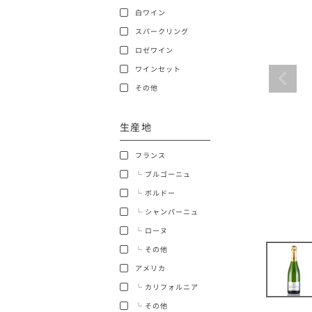
白ワイン
ショッピングガイド
スパークリング
ロゼワイン
ワインセット
その他
生産地
銘柄から探す
フランス
生産地から探す
└ ブルゴーニュ
└ ボルドー
種類で探す
└ シャンパーニュ
フランス
└ ローヌ
価格帯から探す
└ その他
ボルドー
アメリカ
〜9,999円
お得な情報を受け取る
└ カリフォルニア
ローヌ
40,000円〜79,999円
└ その他