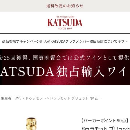
送料改定のお知らせ
商品を探す
キャンペーン
新入荷
KATSUDAクラブメンバー
勝田商店について
ギフト
送料改定のお知らせ
を探す
キャンペーン
新入荷
KATSUDAクラブメンバー
勝田商店について
イン
白ワイン
スパークリング
ロゼワイン
RP100点
生産者 タ行
ドゥラモット
ドゥラモット ブリュット NV 正規品 Delamotte Brut フランス シャンパン シャンパーニュ
詳細検索する
【パーカーポイント 90点】
勝田商店について
ドゥラモット ブリュット N