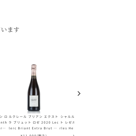
ています
ン ロ
ルクレール ブリアン エクスト
シャルル エドシック ブリュッ
コエッセン ラ
Anth
ラ ブリュット ロゼ 2020 Lec
ト レゼルヴ NV レゼルブ Cha
ット ナチュール
Brut
lerc Briant Extra Brut Ro
rles Heidsieck Brut Reser
ス Coessens 
ャンパ
se フランス シャンパン シャ
ve フランス シャンパン シャ
ut Nature
¥
11,000
(税込)
¥
8,800
(税込)
¥
15,4