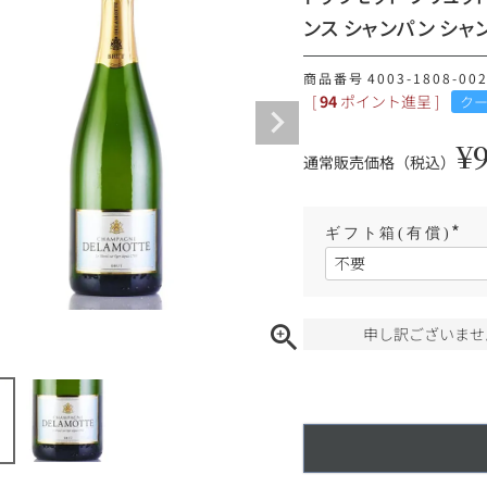
ンス シャンパン シャ
ギフトラッピング
商品番号
4003-1808-002
[
94
ポイント進呈 ]
ク
¥
通常販売価格（税込）
ギフト箱(有償)
(
必
須
)
申し訳ございませ
ブルゴーニュ
赤ワイン
白ワイン
シャンパーニュ
10,000円〜39,999円
スパークリング
ロゼワイン
その他
80,000円〜99,999円
メルマガ
LINE