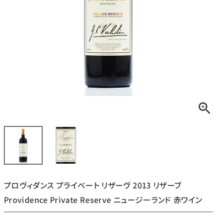
銘柄から探す
生産地から探す
種類で探す
フランス
ブルゴーニュ
価格帯から探す
ルロワ
DRC
赤ワイン
白ワイン
ボルドー
シャンパーニュ
〜9,999円
10,000円〜39,999円
お得な情報を受け取る
スパークリング
ロゼワイン
ローヌ
その他
40,000円〜79,999円
80,000円〜99,999円
メルマガ
LINE
ワインセット
100,000円〜199,999円
プロヴィダンス プライベート リザーヴ 2013 リザーブ
アメリカ
カリフォルニア
ラフィット
ペトリュス
200,000円〜499,999円
Providence Private Reserve ニュージーランド 赤ワイン
500,000円〜
お問い合わせ