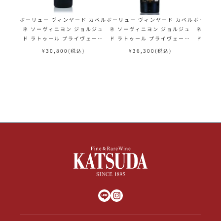
ボーリュー ヴィンヤード カベル
ボーリュー ヴィンヤード カベル
ボーリュー
ネ ソーヴィニヨン ジョルジュ
ネ ソーヴィニヨン ジョルジュ
ネ ソー
ド ラトゥール プライヴェート
ド ラトゥール プライヴェート
ド ラト
リザーヴ 2015 リザーブ Beau
リザーヴ 2021 リザーブ Beau
リザーヴ 
¥
30,800
(税込)
¥
36,300
(税込)
¥
lieu Vineyard Cabernet Sa
lieu Vineyard Cabernet Sa
ml 木箱入
uvignon Georges de Latou
uvignon Georges de Latou
u Viney
r Private Reserve アメリカ
r Private Reserve アメリカ
gnon Ge
カリフォルニア 赤ワイン
カリフォルニア 赤ワイン
ivate 
フォ