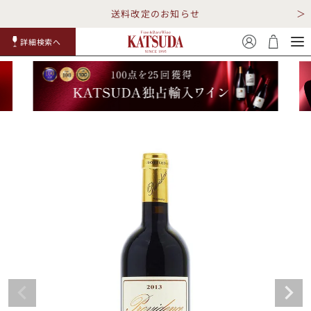
送料改定のお知らせ
詳細検索へ
赤ワイ
白ワイ
スパークリ
ロゼワイ
RP100
詳細検
ン
ン
ング
ン
点
索
TOP
詳細検索する
キャンペーン
勝田商店について
ショッピングガイド
ギフトラッピング