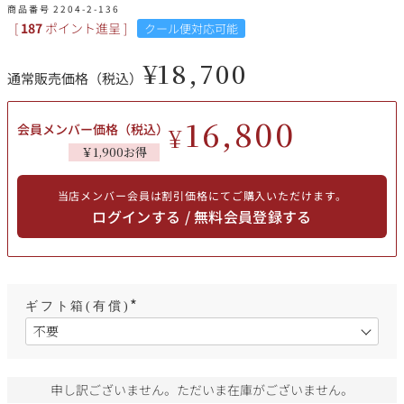
その他
商品番号
2204-2-136
[
187
ポイント進呈 ]
クール便対応可能
イタリア
ドイツ
¥
18,700
通常販売価格（税込）
ルイ・ロデレール
サロン
チリ
その他国
16,800
会員メンバー価格（税込）
¥
￥1,900お得
当店メンバー会員は割引価格にてご購入いただけます。
スクリーミング・
オーパス・ワン
ログインする / 無料会員登録する
イーグル
ギフト箱(有償)
(
必
須
)
申し訳ございません。ただいま在庫がございません。