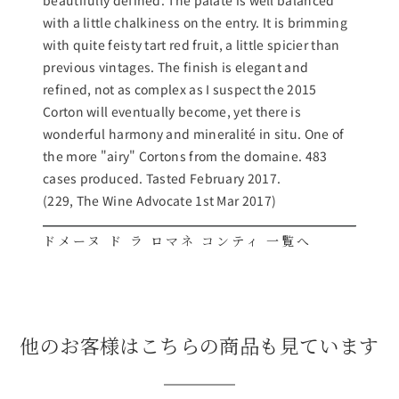
beautifully defined. The palate is well balanced
with a little chalkiness on the entry. It is brimming
with quite feisty tart red fruit, a little spicier than
previous vintages. The finish is elegant and
refined, not as complex as I suspect the 2015
Corton will eventually become, yet there is
wonderful harmony and mineralité in situ. One of
the more "airy" Cortons from the domaine. 483
cases produced. Tasted February 2017.
(229, The Wine Advocate 1st Mar 2017)
ドメーヌ ド ラ ロマネ コンティ 一覧へ
他のお客様はこちらの商品も見ています