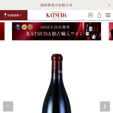
送料改定のお知らせ
詳細検索へ
赤ワイ
白ワイ
スパークリ
ロゼワイ
RP100
詳細検
ン
ン
ング
ン
点
索
TOP
詳細検索する
キャンペーン
勝田商店について
ショッピングガイド
ギフトラッピング