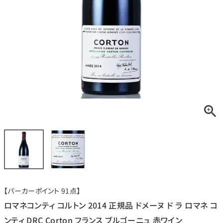
銘柄から探す
生産地から探す
種類で探す
フランス
ブルゴーニュ
価格帯から探す
ルロワ
DRC
赤ワイン
白ワイン
ボルドー
シャンパーニュ
〜9,999円
10,000円〜39,999円
お得な情報を受け取る
スパークリング
ロゼワイン
ローヌ
その他
40,000円〜79,999円
80,000円〜99,999円
メルマガ
LINE
ワインセット
100,000円〜199,999円
【パーカーポイント 91点】
アメリカ
カリフォルニア
ラフィット
ペトリュス
200,000円〜499,999円
ロマネコンティ コルトン 2014 正規品 ドメーヌ ド ラ ロマネ コ
500,000円〜
ンティ DRC Corton フランス ブルゴーニュ 赤ワイン
お問い合わせ