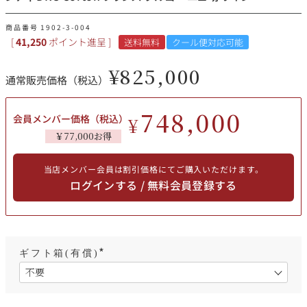
その他
商品番号
1902-3-004
[
41,250
ポイント進呈 ]
送料無料
クール便対応可能
イタリア
ドイツ
ルイ・ロデレール
サロン
¥
825,000
通常販売価格（税込）
チリ
その他国
748,000
会員メンバー価格（税込）
¥
￥77,000お得
スクリーミング・
オーパス・ワン
イーグル
当店メンバー会員は割引価格にてご購入いただけます。
ログインする / 無料会員登録する
ギフト箱(有償)
(
必
須
)