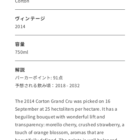
Corton
ヴィンテージ
2014
容量
750ml
解説
パーカーポイント: 91点
予想される飲み頃：2018 - 2032
The 2014 Corton Grand Cru was picked on 16
September at 25 hectoliters per hectare. It has a
beguiling bouquet with wonderful lift and
transparency: morello cherry, crushed strawberry, a
touch of orange blossom, aromas that are