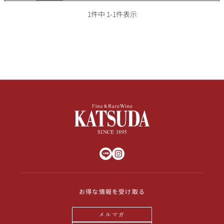
その他
1
件中
1
-
1
件表示
イタリア
ドイツ
ルイ・ロデレール
サロン
チリ
その他国
スクリーミング・
オーパス・ワン
イーグル
お得な情報を受け取る
メルマガ