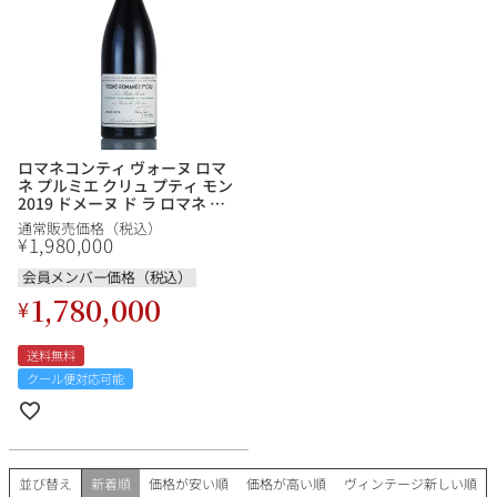
銘柄から探す
生産地から探す
ロマネコンティ ヴォーヌ ロマ
ネ プルミエ クリュ プティ モン
2019 ドメーヌ ド ラ ロマネ コ
種類で探す
ンティ ヴォーヌロマネ DRC
通常販売価格（税込）
Vosne Romanee Petits Monts
フランス
ブルゴーニュ
1,980,000
¥
フランス ブルゴーニュ 赤ワイ
ン
価格帯から探す
会員メンバー価格（税込）
ルロワ
DRC
赤ワイン
白ワイン
1,780,000
ボルドー
シャンパーニュ
¥
〜9,999円
10,000円〜39,999円
お得な情報を受け取る
スパークリング
ロゼワイン
送料無料
ローヌ
その他
40,000円〜79,999円
80,000円〜99,999円
クール便対応可能
メルマガ
LINE
ワインセット
100,000円〜199,999円
アメリカ
カリフォルニア
ラフィット
ペトリュス
200,000円〜499,999円
500,000円〜
並び替え
新着順
価格が安い順
価格が高い順
ヴィンテージ新しい順
お問い合わせ