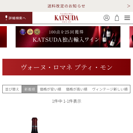
送料改定のお知らせ
詳細検索へ
赤ワイ
白ワイ
スパークリ
ロゼワイ
RP100
詳細検
ン
ン
ング
ン
点
索
ヴォーヌ・ロマネ プティ・モン
TOP
詳細検索する
並び替え
新着順
価格が安い順
価格が高い順
ヴィンテージ新しい順
キャンペーン
勝田商店について
1
件中
1
-
1
件表示
ショッピングガイド
ギフトラッピング