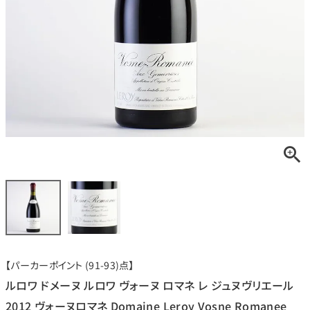
銘柄から探す
生産地から探す
種類で探す
フランス
ブルゴーニュ
価格帯から探す
ルロワ
DRC
赤ワイン
白ワイン
ボルドー
シャンパーニュ
〜9,999円
10,000円〜39,999円
お得な情報を受け取る
スパークリング
ロゼワイン
ローヌ
その他
40,000円〜79,999円
80,000円〜99,999円
メルマガ
LINE
ワインセット
100,000円〜199,999円
【パーカーポイント (91-93)点】
アメリカ
カリフォルニア
ラフィット
ペトリュス
200,000円〜499,999円
ルロワ ドメーヌ ルロワ ヴォーヌ ロマネ レ ジュヌヴリエール
500,000円〜
2012 ヴォーヌロマネ Domaine Leroy Vosne Romanee
お問い合わせ