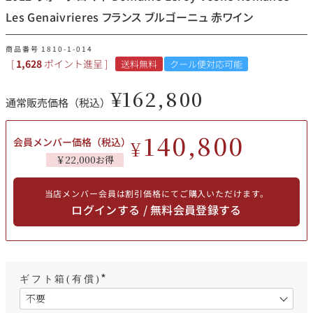
その他
Les Genaivrieres フランス ブルゴーニュ 赤ワイン
イタリア
ドイツ
商品番号
1810-1-014
ルイ・ロデレール
サロン
[
1,628
ポイント進呈 ]
送料無料
クール便対応可能
チリ
その他国
¥
162,800
通常販売価格（税込）
140,800
会員メンバー価格（税込）
¥
スクリーミング・
オーパス・ワン
￥22,000お得
イーグル
当店メンバー会員は割引価格にてご購入いただけます。
ログインする / 無料会員登録する
ギフト箱(有償)
(
必
須