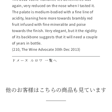
again, very reduced on the nose when I tasted it.
The palate is medium-bodied with a fine line of
acidity, leaning here more towards brambly red
fruit infused with fine mineralite and poise
towards the finish. Very elegant, but it the rigidity
of its backbone suggests that it will need a couple
of years in bottle.
(210, The Wine Advocate 30th Dec 2013)
ドメーヌ ルロワ 一覧へ
他のお客様はこちらの商品も見ています