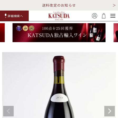
送料改定のお知らせ
詳細検索へ
赤ワイ
白ワイ
スパークリ
ロゼワイ
RP100
詳細検
ン
ン
ング
ン
点
索
TOP
詳細検索する
キャンペーン
勝田商店について
ショッピングガイド
ギフトラッピング